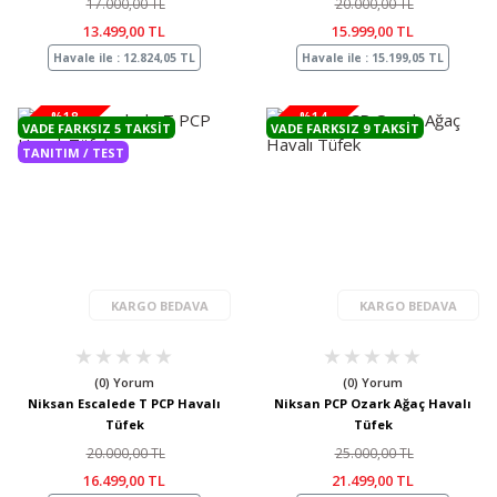
17.000,00 TL
20.000,00 TL
13.499,00 TL
15.999,00 TL
Havale ile : 12.824,05 TL
Havale ile : 15.199,05 TL
%18
%14
VADE FARKSIZ 5 TAKSIT
VADE FARKSIZ 9 TAKSIT
TANITIM / TEST
KARGO BEDAVA
KARGO BEDAVA
(0) Yorum
(0) Yorum
Niksan Escalede T PCP Havalı
Niksan PCP Ozark Ağaç Havalı
Tüfek
Tüfek
20.000,00 TL
25.000,00 TL
16.499,00 TL
21.499,00 TL