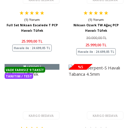
(1) Yorum
(1) Yorum
Full Set Niksan Escalede T PCP
Niksan Ozark TW Ağaç PCP
Havalı Tüfek
Havalı Tüfek
30.000,00 TL
25.999,00 TL
25.999,00 TL
Havale ile : 24.699,05 TL
Havale ile : 24.699,05 TL
🎁 HEDİYELİ
%5
VADE FARKSIZ 9 TAKSIT
TANITIM / TEST
KARGO BEDAVA
KARGO BEDAVA