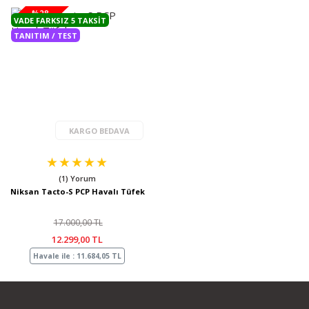
%28
VADE FARKSIZ 5 TAKSIT
TANITIM / TEST
KARGO BEDAVA
(1) Yorum
Niksan Tacto-S PCP Havalı Tüfek
17.000,00 TL
12.299,00 TL
Havale ile : 11.684,05 TL