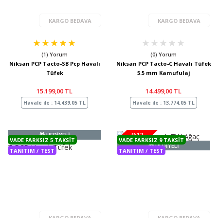
KARGO BEDAVA
KARGO BEDAVA
(1) Yorum
(0) Yorum
Niksan PCP Tacto-SB Pcp Havalı
Niksan PCP Tacto-C Havalı Tüfek
Tüfek
5.5 mm Kamufulaj
15.199,00 TL
14.499,00 TL
Havale ile : 14.439,05 TL
Havale ile : 13.774,05 TL
🎁 HEDİYELİ
%13
VADE FARKSIZ 5 TAKSIT
VADE FARKSIZ 9 TAKSIT
🎁 HEDİYELİ
TANITIM / TEST
TANITIM / TEST
KARGO BEDAVA
KARGO BEDAVA