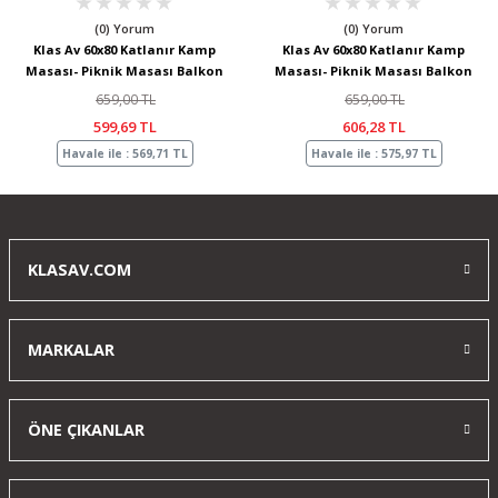
(0) Yorum
(0) Yorum
Klas Av 60x80 Katlanır Kamp
Klas Av 60x80 Katlanır Kamp
Masası- Piknik Masası Balkon
Masası- Piknik Masası Balkon
Bahçe Masası Beyaz
Bahçe Masası Siyah
659,00 TL
659,00 TL
599,69 TL
606,28 TL
Havale ile : 569,71 TL
Havale ile : 575,97 TL
KLASAV.COM
MARKALAR
ÖNE ÇIKANLAR