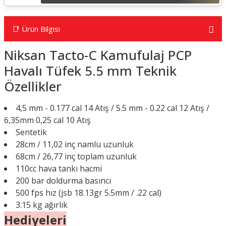
📑 Ürün Bilgisi
Niksan Tacto-C Kamufulaj PCP
Havalı Tüfek 5.5 mm Teknik
Özellikler
4,5 mm - 0.177 cal 14 Atış / 5.5 mm - 0.22 cal 12 Atış /
6,35mm 0,25 cal 10 Atış
Sentetik
28cm / 11,02 inç namlu uzunluk
68cm / 26,77 inç toplam uzunluk
110cc hava tankı hacmi
200 bar doldurma basıncı
500 fps hız (jsb 18.13gr 5.5mm / .22 cal)
3.15 kg ağırlık
Hediyeleri