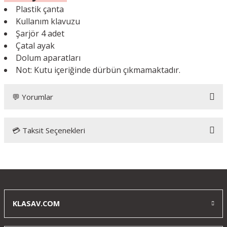
Plastik çanta
Kullanım klavuzu
Şarjör 4 adet
Çatal ayak
Dolum aparatları
Not: Kutu içeriğinde dürbün çıkmamaktadır.
💬 Yorumlar
💳 Taksit Seçenekleri
Bu ürüne ilk yorumu siz yapın!
Yorum Yaz
KLASAV.COM