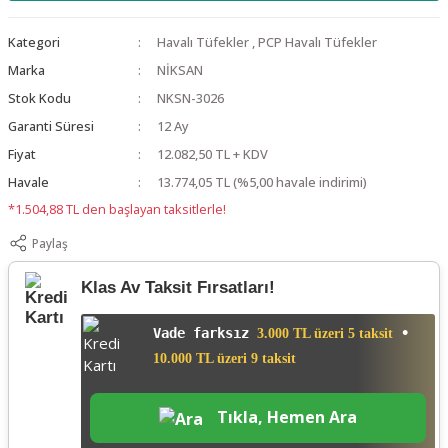
Kategori
Havalı Tüfekler
,
PCP Havalı Tüfekler
Marka
NİKSAN
Stok Kodu
NKSN-3026
Garanti Süresi
12 Ay
Fiyat
12.082,50 TL + KDV
Havale
13.774,05 TL (%5,00 havale indirimi)
*1.504,88 TL den başlayan taksitlerle!
Paylaş
Klas Av Taksit Fırsatları!
Vade farksız
•
3.000 TL üzeri 5 taksit
10.000 TL üzeri 9 taksit
Tıkla, Hemen Ara