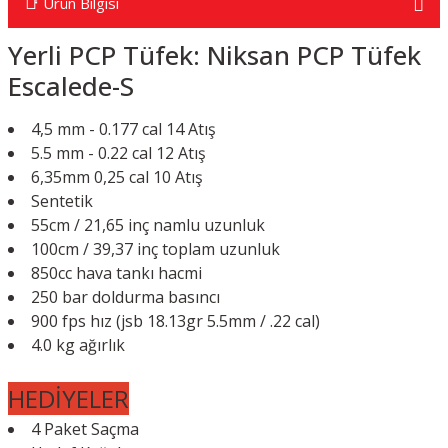
📑 Ürün Bilgisi
Yerli PCP Tüfek: Niksan PCP Tüfek
Escalede-S
4,5 mm - 0.177 cal 14 Atış
5.5 mm - 0.22 cal 12 Atış
6,35mm 0,25 cal 10 Atış
Sentetik
55cm / 21,65 inç namlu uzunluk
100cm / 39,37 inç toplam uzunluk
850cc hava tankı hacmi
250 bar doldurma basıncı
900 fps hız (jsb 18.13gr 5.5mm / .22 cal)
4.0 kg ağırlık
HEDİYELER
4 Paket Saçma