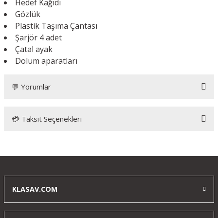
Hedef Kağıdı
Gözlük
Plastik Taşıma Çantası
Şarjör 4 adet
Çatal ayak
Dolum aparatları
💬 Yorumlar
💳 Taksit Seçenekleri
Bu ürüne ilk yorumu siz yapın!
Yorum Yaz
KLASAV.COM