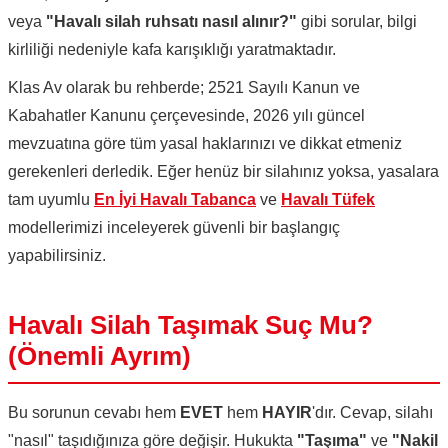
veya
"Havalı silah ruhsatı nasıl alınır?"
gibi sorular, bilgi
kirliliği nedeniyle kafa karışıklığı yaratmaktadır.
Klas Av olarak bu rehberde; 2521 Sayılı Kanun ve
Kabahatler Kanunu çerçevesinde, 2026 yılı güncel
mevzuatına göre tüm yasal haklarınızı ve dikkat etmeniz
gerekenleri derledik. Eğer henüz bir silahınız yoksa, yasalara
tam uyumlu
En İyi Havalı Tabanca
ve
Havalı Tüfek
modellerimizi inceleyerek güvenli bir başlangıç
yapabilirsiniz.
Havalı Silah Taşımak Suç Mu?
(Önemli Ayrım)
Bu sorunun cevabı hem
EVET
hem
HAYIR
'dır. Cevap, silahı
"nasıl" taşıdığınıza göre değişir. Hukukta
"Taşıma"
ve
"Nakil