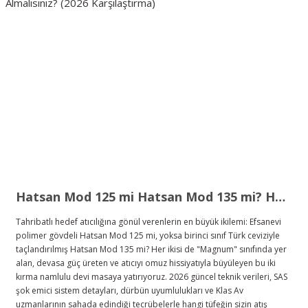
Hatsan Mod 125 mi Hatsan Mod 135 mi? Hangisini Almalısınız? (2026 Karşılaştırma)
Tahribatlı hedef atıcılığına gönül verenlerin en büyük ikilemi: Efsanevi
polimer gövdeli Hatsan Mod 125 mi, yoksa birinci sınıf Türk ceviziyle
taçlandırılmış Hatsan Mod 135 mi? Her ikisi de "Magnum" sınıfında yer
alan, devasa güç üreten ve atıcıyı omuz hissiyatıyla büyüleyen bu iki
kırma namlulu devi masaya yatırıyoruz. 2026 güncel teknik verileri, SAS
şok emici sistem detayları, dürbün uyumlulukları ve Klas Av
uzmanlarının sahada edindiği tecrübelerle hangi tüfeğin sizin atış