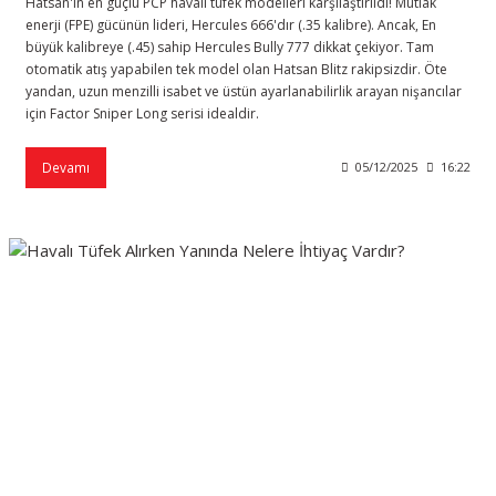
Hatsan'ın en güçlü PCP havalı tüfek modelleri karşılaştırıldı! Mutlak
enerji (FPE) gücünün lideri, Hercules 666'dır (.35 kalibre). Ancak, En
büyük kalibreye (.45) sahip Hercules Bully 777 dikkat çekiyor. Tam
otomatik atış yapabilen tek model olan Hatsan Blitz rakipsizdir. Öte
yandan, uzun menzilli isabet ve üstün ayarlanabilirlik arayan nişancılar
için Factor Sniper Long serisi idealdir.
Devamı
05/12/2025
16:22