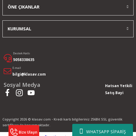
ÖNE ÇIKANLAR
KURUMSAL
Destek Hattı
5058338635
E-mail
bilgi@klasav.com
Sosyal Medya
Hatsan Yetkili
Satış Bayi
Copyright 2026 © klasav.com - Kredi kartı bilgileriniz 256Bit SSL güvenlik
sertifikası ile korunmaktadır.
WHATSAPP SİPARİŞ
Bize Ulaşın