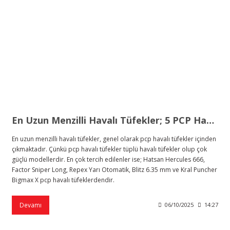
En Uzun Menzilli Havalı Tüfekler; 5 PCP Havalı Tüfek Önerisi
En uzun menzilli havalı tüfekler, genel olarak pcp havalı tüfekler içinden
çıkmaktadır. Çünkü pcp havalı tüfekler tüplü havalı tüfekler olup çok
güçlü modellerdir. En çok tercih edilenler ise; Hatsan Hercules 666,
Factor Sniper Long, Repex Yarı Otomatik, Blitz 6.35 mm ve Kral Puncher
Bigmax X pcp havalı tüfeklerdendir.
Devamı
06/10/2025
14:27