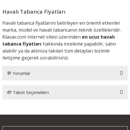
Havalı Tabanca Fiyatları
Havalı tabanca fiyatlarını belirleyen en önemli etkenler
marka, model ve havalı tabancanın teknik özellikleridir.
Klasav.com internet sitesi üzerinden
en ucuz havalı
tabanca fiyatları
hakkında inceleme yapabilir, satın
alabilir ya da aklınıza takılan tüm detayları bizimle
iletişime geçerek sorabilirsiniz.
💬 Yorumlar
💳 Taksit Seçenekleri
Güçlü havalı tabanca
2 günde mersine geldi sorunsuz kargo ve hediyeler için klas
ava teşekkür ederim