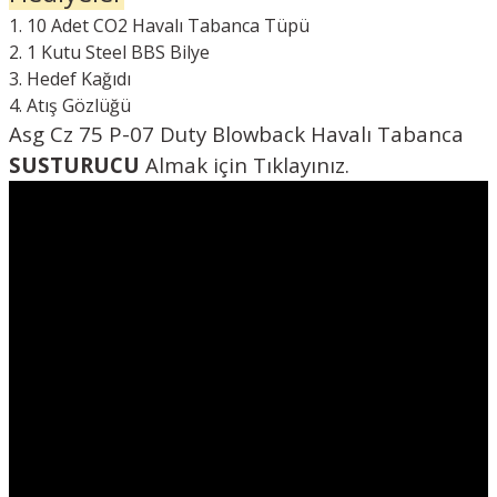
10 Adet CO2 Havalı Tabanca Tüpü
1 Kutu Steel BBS Bilye
Hedef Kağıdı
Atış Gözlüğü
Asg Cz 75 P-07 Duty Blowback Havalı Tabanca
SUSTURUCU
Almak için
Tıklayınız.