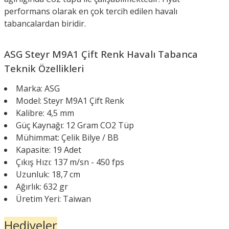
performans olarak en çok tercih edilen havalı
tabancalardan biridir.
ASG
Steyr M9A1 Çift Renk
Havalı Tabanca
Teknik Özellikleri
Marka: ASG
Model: Steyr M9A1 Çift Renk
Kalibre: 4,5 mm
Güç Kaynağı: 12 Gram CO2 Tüp
Mühimmat: Çelik Bilye / BB
Kapasite: 19 Adet
Çıkış Hızı: 137 m/sn - 450 fps
Uzunluk: 18,7 cm
Ağırlık: 632 gr
Üretim Yeri: Taiwan
Hediyeler