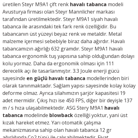
üretilen Steyr M9A1 çift renk
havalı tabanca
modeli
Avusturya firması olan Steyr Mannlicher markası
tarafından üretilmektedir. Steyr M9A1 siyah havalı
tabanca ile arasındaki tek fark renk özelliğidir. Bu
tabancanın üst yüzeyi beyaz renk ve metaldir. Metal
malzeme içermesi sebebiyle biraz daha ağırdır. Havalı
tabancamızın ağırlığı 632 gramdır. Steyr M9A1 havalı
tabanca ergonomik tuş yapısına sahip olduğundan dolayı
kolu yormaz. Daha da ergonomik olması için 111
derecelik açı ile tasarlanmıştır. 3.3 Joule enerji gücü
sayesinde
en güçlü havalı tabanca
modellerinden biri
olarak tanınmaktadır. Sağlam yapısı sayesinde kolay kolay
deforme olmaz. Ayrıca silahımızın şarjör kapasitesi 19
adet mermidir. Çıkış hızı ise 450 FPS, diğer bir deyişle 137
m / s hıza ulaşabilmektedir. ASG Stery M9A1
havalı
tabanca
modelinde
blowback
özelliği yoktur, yani üst
kızak hareket etmez. Yarı otomatik çalışma
mekanizmasına sahip olan havalı tabanca 12 gr
ağırlığında Co2 tüpü ile çalışabilmektedir. Fiyat