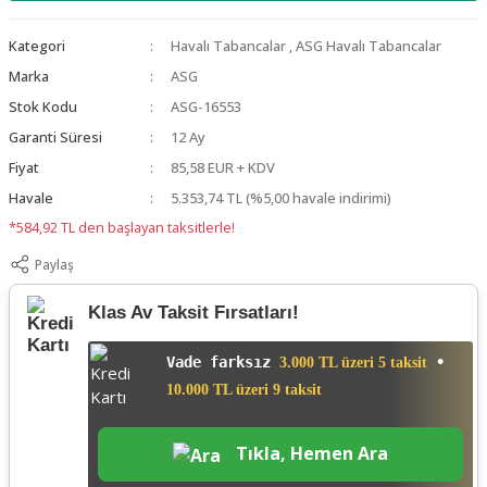
Kategori
Havalı Tabancalar
,
ASG Havalı Tabancalar
Marka
ASG
Stok Kodu
ASG-16553
Garanti Süresi
12 Ay
Fiyat
85,58 EUR + KDV
Havale
5.353,74 TL (%5,00 havale indirimi)
*584,92 TL den başlayan taksitlerle!
Paylaş
Klas Av Taksit Fırsatları!
Vade farksız
•
3.000 TL üzeri 5 taksit
10.000 TL üzeri 9 taksit
Tıkla, Hemen Ara