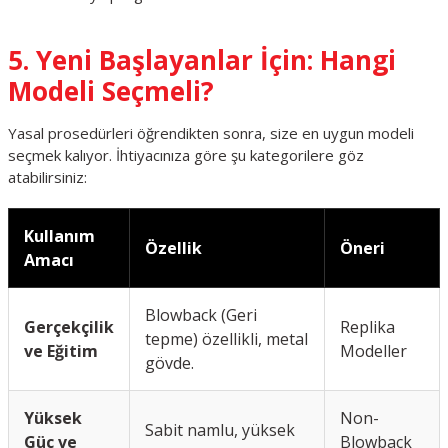
5. Yeni Başlayanlar İçin: Hangi
Modeli Seçmeli?
Yasal prosedürleri öğrendikten sonra, size en uygun modeli
seçmek kalıyor. İhtiyacınıza göre şu kategorilere göz
atabilirsiniz:
Kullanım
Özellik
Öneri
Amacı
Blowback (Geri
Gerçekçilik
Replika
tepme) özellikli, metal
ve Eğitim
Modeller
gövde.
Yüksek
Non-
Sabit namlu, yüksek
Güç ve
Blowback