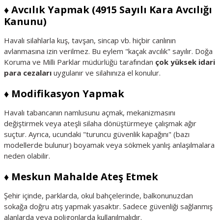
♦️ Avcılık Yapmak (4915 Sayılı Kara Avcılığı
Kanunu)
Havalı silahlarla kuş, tavşan, sincap vb. hiçbir canlının
avlanmasına izin verilmez. Bu eylem "kaçak avcılık" sayılır. Doğa
Koruma ve Milli Parklar müdürlüğü tarafından
çok yüksek idari
para cezaları
uygulanır ve silahınıza el konulur.
♦️ Modifikasyon Yapmak
Havalı tabancanın namlusunu açmak, mekanizmasını
değiştirmek veya ateşli silaha dönüştürmeye çalışmak ağır
suçtur. Ayrıca, ucundaki "turuncu güvenlik kapağını" (bazı
modellerde bulunur) boyamak veya sökmek yanlış anlaşılmalara
neden olabilir.
♦️ Meskun Mahalde Ateş Etmek
Şehir içinde, parklarda, okul bahçelerinde, balkonunuzdan
sokağa doğru atış yapmak yasaktır. Sadece güvenliği sağlanmış
alanlarda veya poligonlarda kullanılmalıdır.