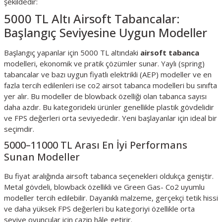
şekildedir:
5000 TL Altı Airsoft Tabancalar:
Başlangıç Seviyesine Uygun Modeller
Başlangıç yapanlar için 5000 TL altındaki
airsoft tabanca
modelleri, ekonomik ve pratik çözümler sunar. Yaylı (spring)
tabancalar ve bazı uygun fiyatlı elektrikli (AEP) modeller ve en
fazla tercih edilenleri ise co2 airsot tabanca modelleri bu sınıfta
yer alır. Bu modeller de blowback özelliği olan tabanca sayısı
daha azdır. Bu kategorideki ürünler genellikle plastik gövdelidir
ve FPS değerleri orta seviyededir. Yeni başlayanlar için ideal bir
seçimdir.
5000–11000 TL Arası En İyi Performans
Sunan Modeller
Bu fiyat aralığında airsoft tabanca seçenekleri oldukça geniştir.
Metal gövdeli, blowback özellikli ve Green Gas- Co2 uyumlu
modeller tercih edilebilir. Dayanıklı malzeme, gerçekçi tetik hissi
ve daha yüksek FPS değerleri bu kategoriyi özellikle orta
seviye oyuncular için cazip hâle getirir.