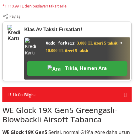
*1.110,99 TL den başlayan taksitlerle!
Paylaş
Klas Av Taksit Fırsatları!
Vade farksız
•
3.000 TL üzeri 5 taksit
10.000 TL üzeri 9 taksit
Tıkla, Hemen Ara
📑 Ürün Bilgisi
WE Glock 19X Gen5 Greengaslı-
Blowbackli Airsoft Tabanca
WE Glock 19X Gen5
Serisi, normal G19'a göre daha uzun