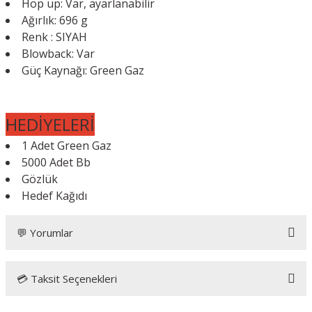
Hop up: Var, ayarlanabilir
Ağırlık: 696 g
Renk : SIYAH
Blowback: Var
Güç Kaynağı: Green Gaz
HEDİYELERİ
1 Adet Green Gaz
5000 Adet Bb
Gözlük
Hedef Kağıdı
💬 Yorumlar
💳 Taksit Seçenekleri
Bu ürüne ilk yorumu siz yapın!