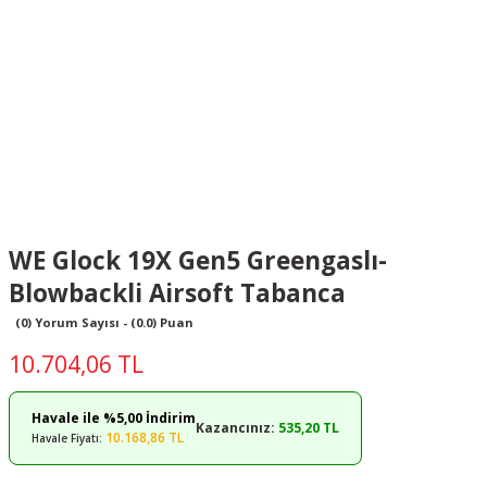
WE Glock 19X Gen5 Greengaslı-
Blowbackli Airsoft Tabanca
(0) Yorum Sayısı - (0.0) Puan
10.704,06 TL
Havale ile %5,00 İndirim
Kazancınız:
535,20 TL
10.168,86 TL
Havale Fiyatı: