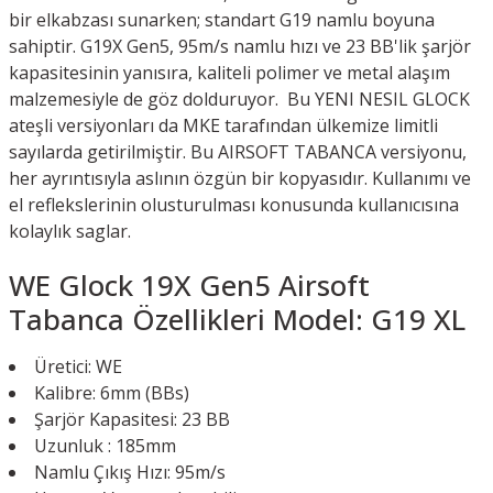
bir elkabzası sunarken; standart G19 namlu boyuna
sahiptir. G19X Gen5, 95m/s namlu hızı ve 23 BB'lik şarjör
kapasitesinin yanısıra, kaliteli polimer ve metal alaşım
malzemesiyle de göz dolduruyor. Bu YENI NESIL GLOCK
ateşli versiyonları da MKE tarafından ülkemize limitli
sayılarda getirilmiştir. Bu AIRSOFT TABANCA versiyonu,
her ayrıntısıyla aslının özgün bir kopyasıdır. Kullanımı ve
el reflekslerinin olusturulması konusunda kullanıcısına
kolaylık saglar.
WE Glock 19X Gen5 Airsoft
Tabanca Özellikleri Model: G19 XL
Üretici: WE
Kalibre: 6mm (BBs)
Şarjör Kapasitesi: 23 BB
Uzunluk : 185mm
Namlu Çıkış Hızı: 95m/s