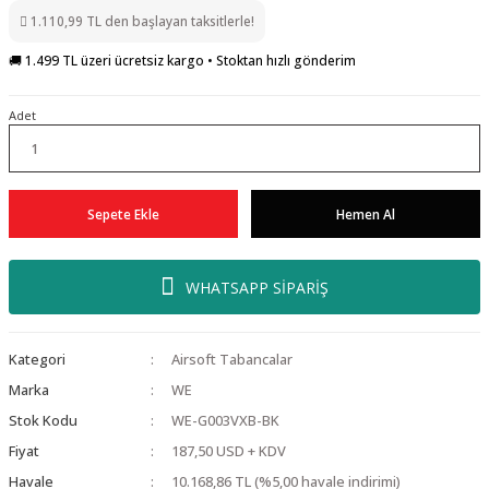
1.110,99 TL den başlayan taksitlerle!
🚚 1.499 TL üzeri ücretsiz kargo • Stoktan hızlı gönderim
Adet
Sepete Ekle
Hemen Al
WHATSAPP SİPARİŞ
Kategori
Airsoft Tabancalar
Marka
WE
Stok Kodu
WE-G003VXB-BK
Fiyat
187,50 USD + KDV
Havale
10.168,86 TL (%5,00 havale indirimi)