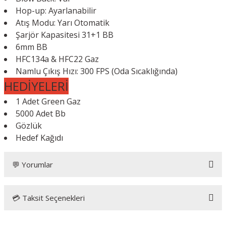
Hop-up: Ayarlanabilir
Atış Modu: Yarı Otomatik
Şarjör Kapasitesi 31+1 BB
6mm BB
HFC134a & HFC22 Gaz
Namlu Çıkış Hızı: 300 FPS (Oda Sıcaklığında)
HEDİYELERİ
1 Adet Green Gaz
5000 Adet Bb
Gözlük
Hedef Kağıdı
💬 Yorumlar
💳 Taksit Seçenekleri
Kaliteli airsoft