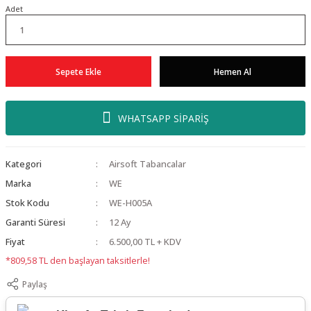
Adet
Sepete Ekle
Hemen Al
WHATSAPP SİPARİŞ
Kategori
Airsoft Tabancalar
Marka
WE
Stok Kodu
WE-H005A
Garanti Süresi
12 Ay
Fiyat
6.500,00 TL + KDV
*809,58 TL den başlayan taksitlerle!
Paylaş