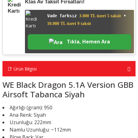
Klas Av Taksit Fırsatları!
Vade farksız
•
3.000 TL üzeri 5 taksit
10.000 TL üzeri 9 taksit
Tıkla, Hemen Ara
📑 Ürün Bilgisi
WE Black Dragon 5.1A Version GBB
Airsoft Tabanca Siyah
Ağırlığı (gram): 950
Ana Renk: Siyah
Uzunluğu: 222mm
Namlu Uzunluğu: ~112mm
Blow Back: Var