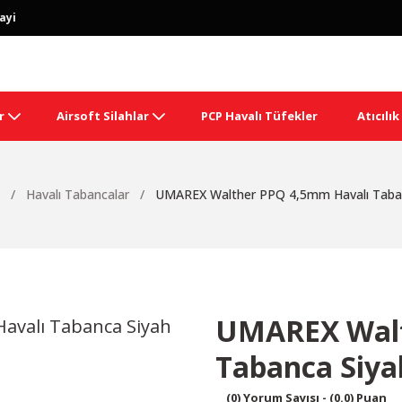
ayi
r
Airsoft Silahlar
PCP Havalı Tüfekler
Atıcılı
Havalı Tabancalar
UMAREX Walther PPQ 4,5mm Havalı Taba
UMAREX Walt
Tabanca Siya
(0) Yorum Sayısı - (0.0) Puan