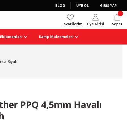
BLOG
ÜYE OL
GİRİŞ YAP
Favorilerim
Üye Girişi
Sepet
k Ekipmanları
Kamp Malzemeleri
nca Siyah
her PPQ 4,5mm Havalı
h