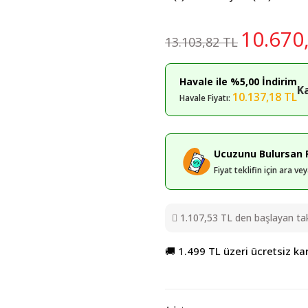
10.670
13.103,82 TL
Havale ile %5,00 İndirim
K
10.137,18 TL
Havale Fiyatı:
Ucuzunu Bulursan F
Fiyat teklifin için ara v
1.107,53 TL den başlayan taks
🚚 1.499 TL üzeri ücretsiz ka