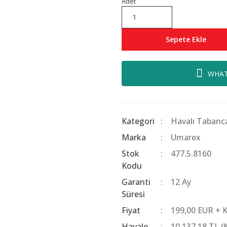
Adet
Sepete Ekle
WHAT
Kategori
Havalı Tabanca
Marka
Umarex
Stok
477.5.8160
Kodu
Garanti
12 Ay
Süresi
Fiyat
199,00 EUR + 
Havale
10.137,18 TL (