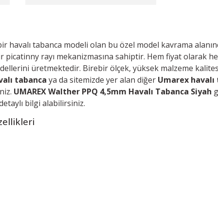
r havalı tabanca modeli olan bu özel model kavrama alanında
ir picatinny rayı me
kanizmasına sahiptir. H
em fiyat olarak h
ellerini üretmektedir. Birebir ölçek, yüksek malzeme kalitesi
alı tabanca
ya da s
itemizde yer alan diğer
Umarex havalı
niz.
UMAREX Walther PPQ 4,5mm Havalı Tabanca Siyah
g
taylı bilgi alabilirsiniz.
ellikleri