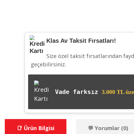
Klas Av Taksit Fırsatları!
Size özel taksit fırsatlarından fay
geçebilirsiniz.
Vade farksız
3.000 TL üze
📑 Ürün Bilgisi
💬 Yorumlar (0)