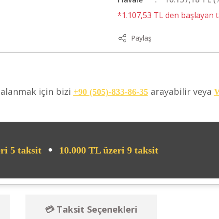
*1.107,53 TL den başlayan ta
Paylaş
dalanmak için bizi
arayabilir veya
+90 (505)-833-86-35
W
•
ri 5 taksit
10.000 TL üzeri 9 taksit
💳 Taksit Seçenekleri