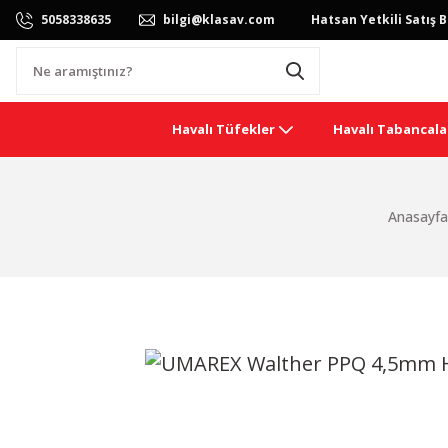
5058338635
bilgi@klasav.com
Hatsan Yetkili Satış B
Havalı Tüfekler
Havalı Tabancala
Anasayfa