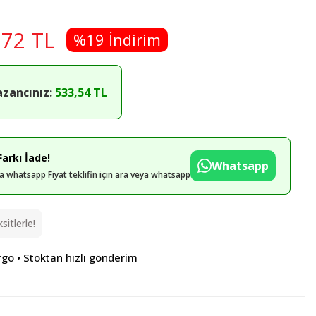
,72 TL
%19 İndirim
azancınız:
533,54 TL
arkı İade!
Whatsapp
eya whatsapp Fiyat teklifin için ara veya whatsapp
itlerle!
rgo • Stoktan hızlı gönderim