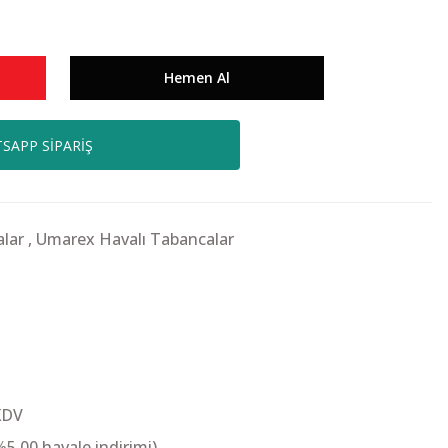
Hemen Al
SAPP SİPARİŞ
lar
,
Umarex Havalı Tabancalar
KDV
%5,00 havale indirimi)