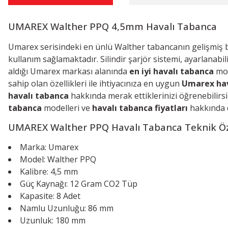
UMAREX Walther PPQ 4,5mm Havalı Tabanca
Umarex serisindeki en ünlü Walther tabancanın gelişmiş bi
kullanım sağlamaktadır. Silindir şarjör sistemi, ayarlanabil
aldığı Umarex markası alanında
en iyi havalı tabanca
mod
sahip olan özellikleri ile ihtiyacınıza en uygun
Umarex hav
havalı tabanca
hakkında merak ettiklerinizi öğrenebilirsi
tabanca
modelleri ve
havalı tabanca fiyatları
hakkında de
UMAREX Walther PPQ Havalı Tabanca
Teknik Öz
Marka: Umarex
Model: Walther PPQ
Kalibre: 4,5 mm
Güç Kaynağı: 12 Gram CO2 Tüp
Kapasite: 8 Adet
Namlu Uzunluğu: 86 mm
Uzunluk: 180 mm