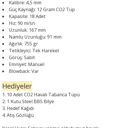
Kalibre: 4,5 mm
Güç Kaynağı: 12 Gram CO2 Tüp
Kapasite: 18 Adet
Hız: 90 m/sn
Uzunluk: 167 mm
Namlu Uzunluğu: 91 mm
Ağırlık: 755 gr
Tetikleyici: Tek Hareket
Görüş: Sabit
Emniyet: Manuel
Blowback: Var
Hediyeler
10 Adet CO2 Havalı Tabanca Tüpü
1 Kutu Steel BBS Bilye
Hedef Kağıdı
Atış Gözlüğü