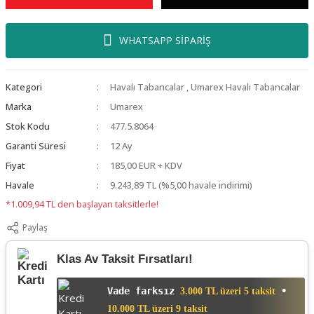
WHATSAPP SİPARİŞ
Kategori
Havalı Tabancalar
,
Umarex Havalı Tabancalar
Marka
Umarex
Stok Kodu
477.5.8064
Garanti Süresi
12 Ay
Fiyat
185,00 EUR + KDV
Havale
9.243,89 TL (%5,00 havale indirimi)
*1.009,94 TL den başlayan taksitlerle!
Paylaş
Klas Av Taksit Fırsatları!
Vade farksız
•
3.000 TL üzeri 5 taksit
10.000 TL üzeri 9 taksit