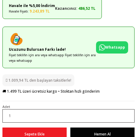
Havale ile %5,00 İndirim
Kazancınız:
486,52 TL
9.243,89 TL
Havale Fiyatı:
Whatsapp
Ucuzunu Bulursan Farkı İade!
Fiyat teklifin için ara veya whatsapp Fiyat teklifin için ara
veya whatsapp
1.009,94 TL den başlayan taksitlerle!
🚚 1.499 TL üzeri ücretsiz kargo • Stoktan hızlı gönderim
Adet
Sepete Ekle
Hemen Al