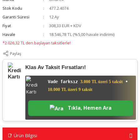
Stok Kodu
477.2.4074
Garanti Süresi
12 Ay
Fiyat
308,33 EUR + KDV
Havale
18.546,78 TL (%5,00 havale indirimi)
*2.026,32 TL den başlayan taksitlerle!
Paylaş
Klas Av Taksit Fırsatları!
Vade farksız
•
3.000 TL üzeri 5 taksit
10.000 TL üzeri 9 taksit
Tıkla, Hemen Ara
📑 Ürün Bilgisi