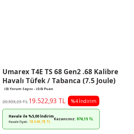
Umarex T4E TS 68 Gen2 .68 Kalibre
Havalı Tüfek / Tabanca (7.5 Joule)
(0) Yorum Sayısı - (0.0) Puan
19.522,93 TL
%4 İndirim
20.303,23 TL
Havale ile %5,00 İndirim
Kazancınız:
976,15 TL
18.546,78 TL
Havale Fiyatı: