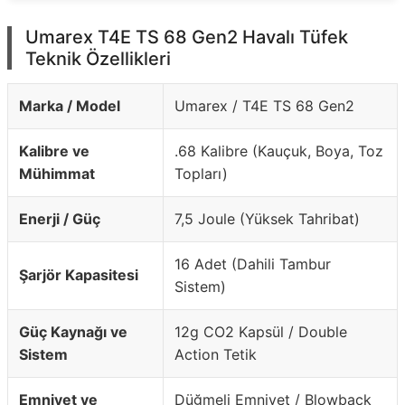
Umarex T4E TS 68 Gen2 Havalı Tüfek
Teknik Özellikleri
Marka / Model
Umarex / T4E TS 68 Gen2
Kalibre ve
.68 Kalibre (Kauçuk, Boya, Toz
Mühimmat
Topları)
Enerji / Güç
7,5 Joule (Yüksek Tahribat)
16 Adet (Dahili Tambur
Şarjör Kapasitesi
Sistem)
Güç Kaynağı ve
12g CO2 Kapsül / Double
Sistem
Action Tetik
Emniyet ve
Düğmeli Emniyet / Blowback