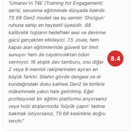
"Umarex'in T4E (Training for Engagement)
serisi, savunma eğitiminde dünyada liderdir.
TS 68 Gen2 modeli ise bu serinin 'Shotgun'
ruhuna sahip en heybetli üyesidir. .68
kalibrelik topların hedefteki sesi ve devirme
gücü gerçekten etkileyici. 7.5 Joule, hem
kapalı alan eğitimlerinde güvenli bir limit
sunuyor hem de caydırıcılıktan ödün
8.4
vermiyor. 16 atışlık dev tamburu, onu diğer
2 veya 8 mermili rakiplerinden ayıran en
büyük farktır. Silahın gövde dengesi ve el
kundağındaki doku kalitesi Gen2 ile birlikte
mükemmele yakın hale getirilmiş. Eğer
profesyonel bir eğitim platformu arıyorsanız
veya hobi atışlarınızda 'büyük çapın' tadına
bakmak istiyorsanız, TS 68 kesinlikle doğru
tercih."