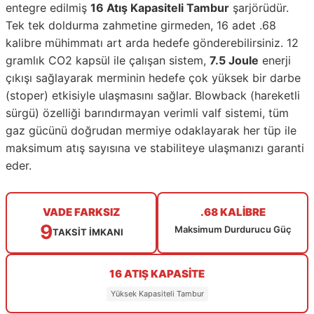
entegre edilmiş
16 Atış Kapasiteli Tambur
şarjörüdür.
Tek tek doldurma zahmetine girmeden, 16 adet .68
kalibre mühimmatı art arda hedefe gönderebilirsiniz. 12
gramlık CO2 kapsül ile çalışan sistem,
7.5 Joule
enerji
çıkışı sağlayarak merminin hedefe çok yüksek bir darbe
(stoper) etkisiyle ulaşmasını sağlar. Blowback (hareketli
sürgü) özelliği barındırmayan verimli valf sistemi, tüm
gaz gücünü doğrudan mermiye odaklayarak her tüp ile
maksimum atış sayısına ve stabiliteye ulaşmanızı garanti
eder.
VADE FARKSIZ
.68 KALİBRE
9
Maksimum Durdurucu Güç
TAKSİT İMKANI
16 ATIŞ KAPASİTE
Yüksek Kapasiteli Tambur