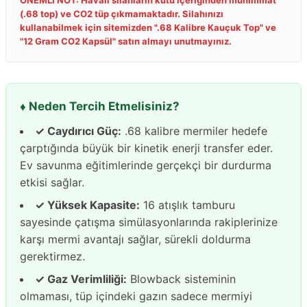
ÖNEMLİ NOT: Havalı silahların kutu içeriğinden mühimmat
(.68 top) ve CO2 tüp çıkmamaktadır. Silahınızı
kullanabilmek için sitemizden ".68 Kalibre Kauçuk Top" ve
"12 Gram CO2 Kapsül" satın almayı unutmayınız.
♦️ Neden Tercih Etmelisiniz?
✓ Caydırıcı Güç:
.68 kalibre mermiler hedefe
çarptığında büyük bir kinetik enerji transfer eder.
Ev savunma eğitimlerinde gerçekçi bir durdurma
etkisi sağlar.
✓ Yüksek Kapasite:
16 atışlık tamburu
sayesinde çatışma simülasyonlarında rakiplerinize
karşı mermi avantajı sağlar, sürekli doldurma
gerektirmez.
✓ Gaz Verimliliği:
Blowback sisteminin
olmaması, tüp içindeki gazın sadece mermiyi