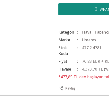
WHAT
Kategori
Havalı Tabanc
Marka
Umarex
Stok
477.2.4781
Kodu
Fiyat
70,83 EUR + K
Havale
4.373,70 TL (%5
*477,85 TL den başlayan taks
Paylaş