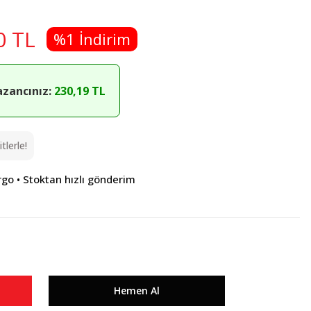
0 TL
%1 İndirim
azancınız:
230,19 TL
lerle!
rgo • Stoktan hızlı gönderim
Hemen Al