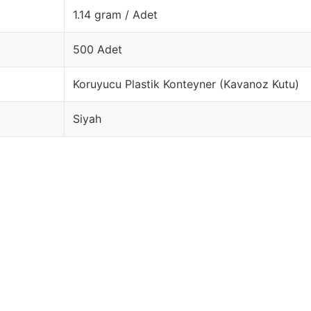
1.14 gram / Adet
500 Adet
Koruyucu Plastik Konteyner (Kavanoz Kutu)
Siyah
Bu ürüne ilk yorumu siz yapın!
Yorum Yaz
R
ÖNE ÇIKANLAR