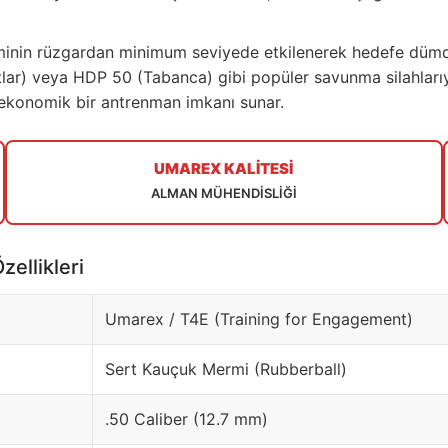
merminin rüzgardan minimum seviyede etkilenerek hedefe düm
atlar) veya HDP 50 (Tabanca) gibi popüler savunma silahlar
 ekonomik bir antrenman imkanı sunar.
UMAREX KALİTESİ
ALMAN MÜHENDİSLİĞİ
ellikleri
Umarex / T4E (Training for Engagement)
Sert Kauçuk Mermi (Rubberball)
.50 Caliber (12.7 mm)