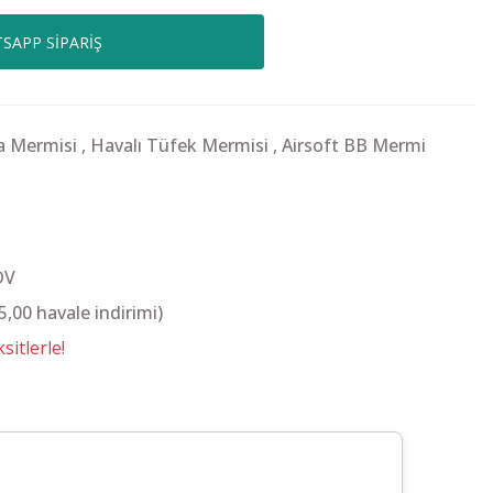
SAPP SİPARİŞ
a Mermisi
,
Havalı Tüfek Mermisi
,
Airsoft BB Mermi
DV
,00 havale indirimi)
itlerle!