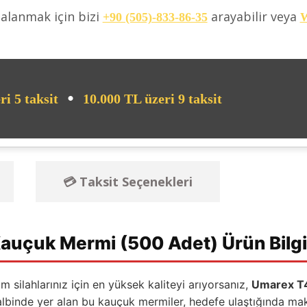
dalanmak için bizi
arayabilir veya
+90 (505)-833-86-35
W
•
ri 5 taksit
10.000 TL üzeri 9 taksit
💳 Taksit Seçenekleri
auçuk Mermi (500 Adet) Ürün Bilgi
m silahlarınız için en yüksek kaliteyi arıyorsanız,
Umarex T4
kalbinde yer alan bu kauçuk mermiler, hedefe ulaştığında ma