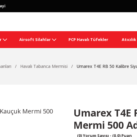
ayi
r
Airsoft Silahlar
PCP Havalı Tüfekler
Atıcılı
manları
Havalı Tabanca Mermisi
Umarex T4E RB 50 Kalibre Si
Umarex T4E R
Mermi 500 A
(0) Yorum Sayısı - (0.0) Puan