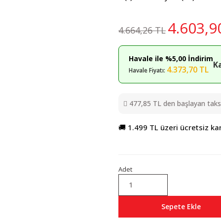
4.603,9
4.664,26 TL
Havale ile %5,00 İndirim
K
4.373,70 TL
Havale Fiyatı:
477,85 TL den başlayan taksit
🚚 1.499 TL üzeri ücretsiz ka
Adet
Sepete Ekle