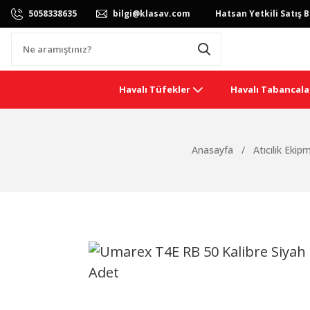
5058338635
bilgi@klasav.com
Hatsan Yetkili Satış B
Havalı Tüfekler
Havalı Tabancala
Anasayfa
Atıcılık Ekip