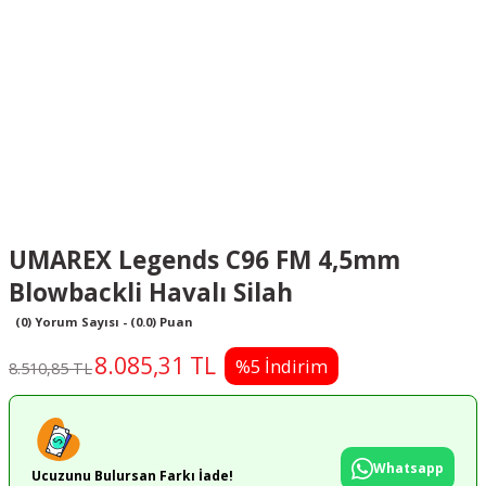
UMAREX Legends C96 FM 4,5mm
Blowbackli Havalı Silah
(0) Yorum Sayısı - (0.0) Puan
8.085,31 TL
%5 İndirim
8.510,85 TL
Whatsapp
Ucuzunu Bulursan Farkı İade!