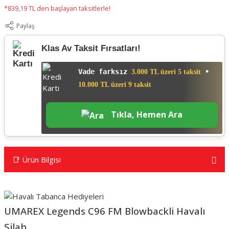
*839,19 TL den başlayan taksitlerle!
Paylaş
Klas Av Taksit Fırsatları!
Vade farksız
•
3.000 TL üzeri 5 taksit
10.000 TL üzeri 9 taksit
Tıkla, Hemen Ara
📑 Ürün Bilgisi
UMAREX Legends C96 FM Blowbackli Havalı
Silah