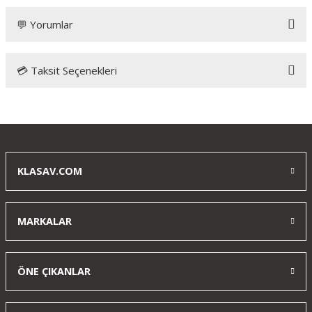
💬 Yorumlar
💳 Taksit Seçenekleri
Bu ürüne ilk yorumu siz yapın!
Yorum Yaz
KLASAV.COM
MARKALAR
ÖNE ÇIKANLAR