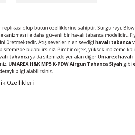
likası olup bütün özelliklerine sahiptir. Sürgü rayı, Blowback
anizması ile daha güvenli bir havalı tabanca modelidir... F
i
ini üretmektedir.
Atış severlerin en sevdiği
havalı tabanca
v
b sitemizde bulabilirsiniz.
Birebir ölçek, yüksek malzeme kalit
alı tabanca
ya da s
itemizde yer alan diğer
Umarex havalı
niz.
UMAREX H&K MP5 K-PDW Airgun Tabanca Siyah
gibi
taylı bilgi alabilirsiniz.
k Özellikleri