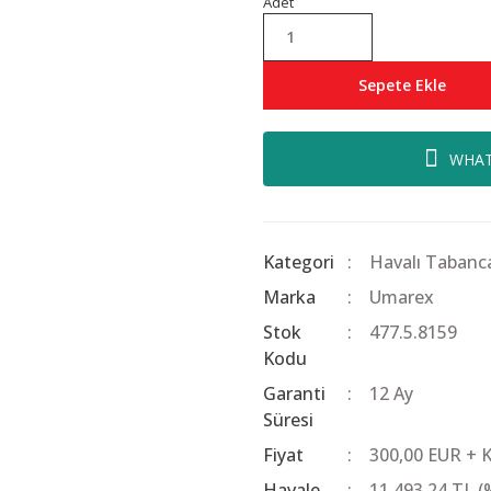
Adet
Sepete Ekle
WHAT
Kategori
Havalı Tabanca
Marka
Umarex
Stok
477.5.8159
Kodu
Garanti
12 Ay
Süresi
Fiyat
300,00 EUR + 
Havale
11.493,24 TL (