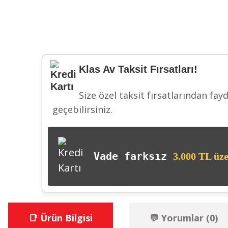
Klas Av Taksit Fırsatları!
Size özel taksit fırsatlarından fay
geçebilirsiniz.
Vade farksız
3.000 TL üze
📑 Ürün Bilgisi
💬 Yorumlar (0)