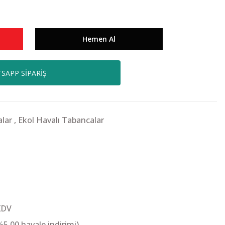
Hemen Al
SAPP SİPARİŞ
lar
,
Ekol Havalı Tabancalar
KDV
%5,00 havale indirimi)