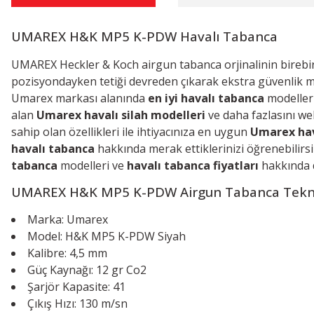
UMAREX H&K MP5 K-PDW Havalı Tabanca
UMAREX Heckler & Koch airgun tabanca orjinalinin birebir rep
pozisyondayken tetiği devreden çıkarak ekstra güvenlik mek
Umarex markası alanında
en iyi havalı tabanca
modeller
a
lan
Umarex havalı silah modelleri
ve daha fazlasını we
sahip olan özellikleri ile ihtiyacınıza en uygun
Umarex hav
havalı tabanca
hakkında merak ettiklerinizi öğrenebilirsi
tabanca
modelleri ve
havalı tabanca fiyatları
hakkında de
UMAREX H&K MP5 K-PDW Airgun Tabanca
Tekni
Marka: Umarex
Model: H&K MP5 K-PDW Siyah
Kalibre: 4,5 mm
Güç Kaynağı: 12 gr Co2
Şarjör Kapasite: 41
Çıkış Hızı: 130 m/sn