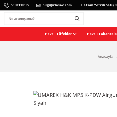
5058338635
bilgi@klasav.com
Hatsan Yetkili Satış B
Havalı Tüfekler
Havalı Tabancala
Anasayfa