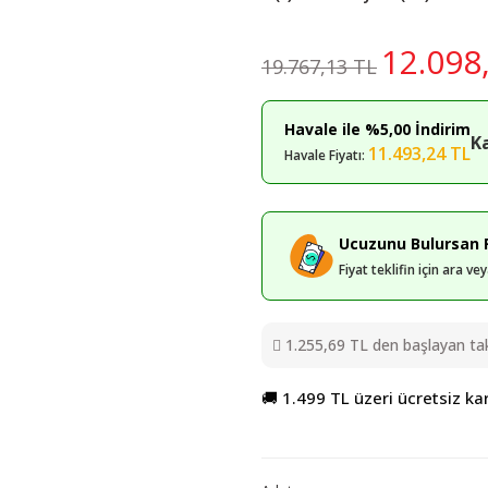
12.098
19.767,13 TL
Havale ile %5,00 İndirim
K
11.493,24 TL
Havale Fiyatı:
Ucuzunu Bulursan F
Fiyat teklifin için ara v
1.255,69 TL den başlayan taks
🚚 1.499 TL üzeri ücretsiz ka