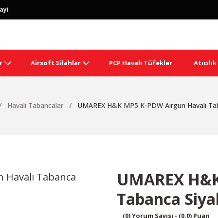
ayi
r
Airsoft Silahlar
PCP Havalı Tüfekler
Atıcılı
Havalı Tabancalar
UMAREX H&K MP5 K-PDW Airgun Havalı Tab
UMAREX H&K 
Tabanca Siya
(0) Yorum Sayısı - (0.0) Puan