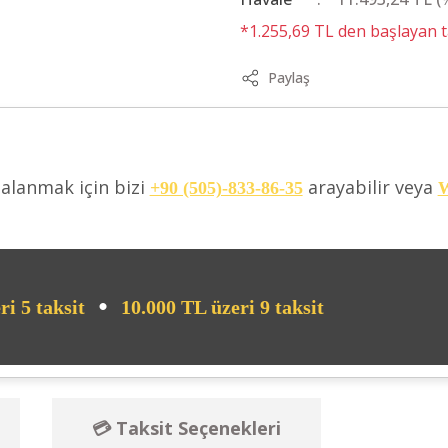
*1.255,69 TL den başlayan ta
Paylaş
dalanmak için bizi
arayabilir veya
+90 (505)-833-86-35
W
•
ri 5 taksit
10.000 TL üzeri 9 taksit
💳 Taksit Seçenekleri