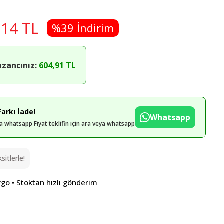
,14 TL
%39 İndirim
azancınız:
604,91 TL
arkı İade!
Whatsapp
eya whatsapp Fiyat teklifin için ara veya whatsapp
itlerle!
rgo • Stoktan hızlı gönderim