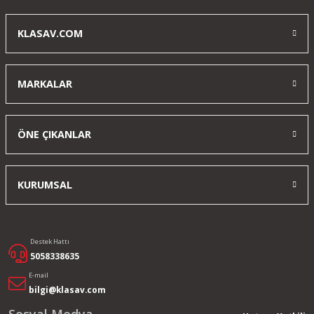
KLASAV.COM
MARKALAR
ÖNE ÇIKANLAR
KURUMSAL
Destek Hattı
5058338635
E-mail
bilgi@klasav.com