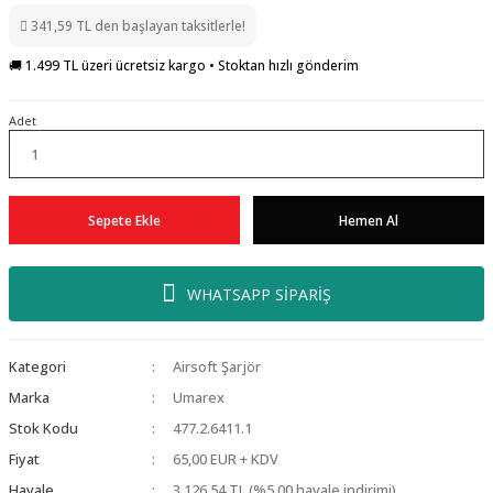
341,59 TL den başlayan taksitlerle!
🚚 1.499 TL üzeri ücretsiz kargo • Stoktan hızlı gönderim
Adet
Sepete Ekle
Hemen Al
WHATSAPP SİPARİŞ
Kategori
Airsoft Şarjör
Marka
Umarex
Stok Kodu
477.2.6411.1
Fiyat
65,00 EUR + KDV
Havale
3.126,54 TL (%5,00 havale indirimi)