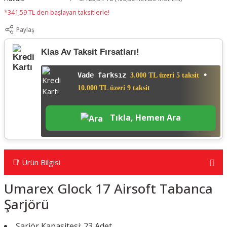
*341,59 TL den başlayan taksitlerle!
Paylaş
Klas Av Taksit Fırsatları!
Vade farksız
•
3.000 TL üzeri 5 taksit
10.000 TL üzeri 9 taksit
Tıkla, Hemen Ara
📑 Ürün Bilgisi
Umarex Glock 17 Airsoft Tabanca
Şarjörü
Şarjör Kapasitesi: 23 Adet