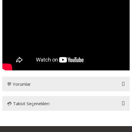
💬 Yorumlar
💳 Taksit Seçenekleri
Bu ürüne ilk yorumu siz yapın!
Yorum Yaz