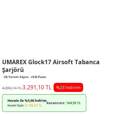
UMAREX Glock17 Airsoft Tabanca
Şarjörü
(0) Yorum Sayısı - (0.0) Puan
3.291,10 TL
%23 İndirim
4.280,14 TL
Havale ile %5,00 İndirim
Kazancınız:
164,55 TL
3.126,54 TL
Havale Fiyatı: