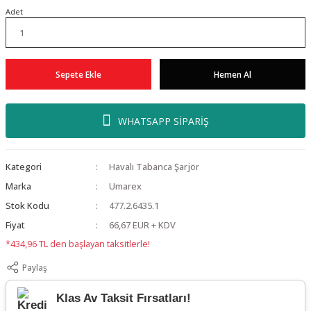
Adet
Sepete Ekle
Hemen Al
WHATSAPP SİPARİŞ
Kategori
Havalı Tabanca Şarjör
Marka
Umarex
Stok Kodu
477.2.6435.1
Fiyat
66,67 EUR + KDV
*434,96 TL den başlayan taksitlerle!
Paylaş
Klas Av Taksit Fırsatları!