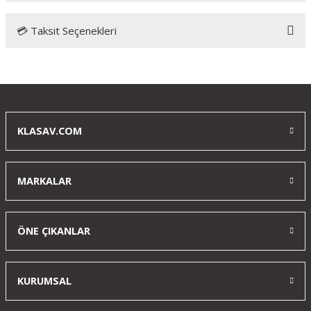
💳 Taksit Seçenekleri
Bu ürüne ilk yorumu siz yapın!
Yorum Yaz
KLASAV.COM
MARKALAR
ÖNE ÇIKANLAR
KURUMSAL