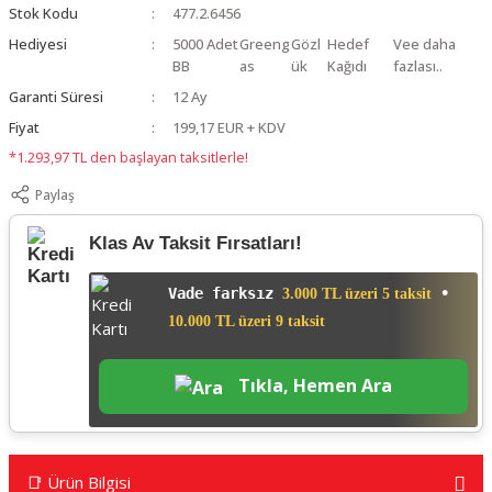
Stok Kodu
477.2.6456
Hediyesi
5000 Adet
Greeng
Gözl
Hedef
Vee daha
BB
as
ük
Kağıdı
fazlası..
Garanti Süresi
12 Ay
Fiyat
199,17 EUR + KDV
*1.293,97 TL den başlayan taksitlerle!
Paylaş
Klas Av Taksit Fırsatları!
Vade farksız
•
3.000 TL üzeri 5 taksit
10.000 TL üzeri 9 taksit
Tıkla, Hemen Ara
📑 Ürün Bilgisi