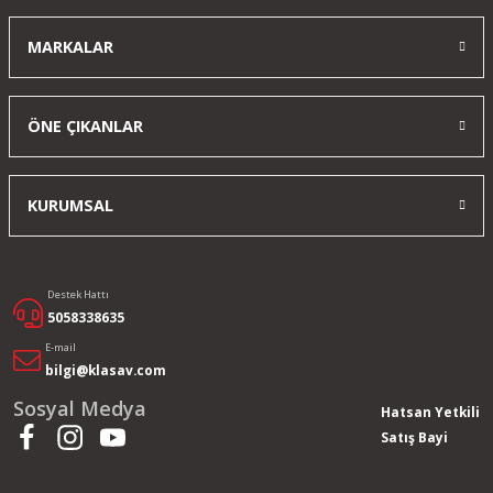
MARKALAR
Yorum Yaz
ÖNE ÇIKANLAR
KURUMSAL
Destek Hattı
5058338635
E-mail
bilgi@klasav.com
Sosyal Medya
Hatsan Yetkili
Satış Bayi