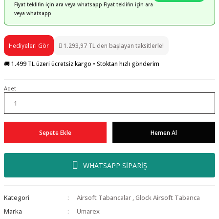
Fiyat teklifin için ara veya whatsapp Fiyat teklifin için ara
veya whatsapp
Hediyeleri Gör
1.293,97 TL den başlayan taksitlerle!
🚚 1.499 TL üzeri ücretsiz kargo • Stoktan hızlı gönderim
Adet
Sepete Ekle
Hemen Al
WHATSAPP SİPARİŞ
Kategori
Airsoft Tabancalar
,
Glock Airsoft Tabanca
Marka
Umarex