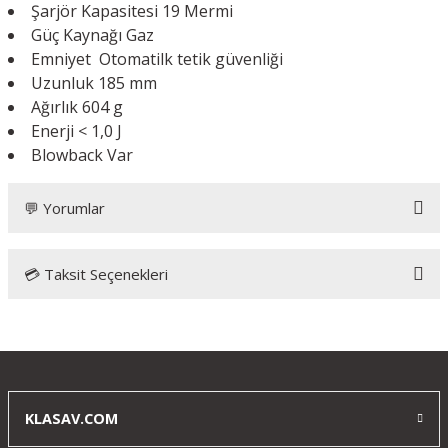
Şarjör Kapasitesi
19 Mermi
Güç Kaynağı
Gaz
Emniyet
Otomatilk tetik güvenliği
Uzunluk
185 mm
Ağırlık
604 g
Enerji
< 1,0 J
Blowback
Var
💬 Yorumlar
💳 Taksit Seçenekleri
Glock
Ürün gayet kullanışlı ve şık. Müşteri hizmetleri ilgili harikulade iyi.
Kargo sorunsuz ve hızlı geldi , paketleme guzel.Teşekkürler
Klas av ✋
KLASAV.COM
s... v... | 24/12/2025