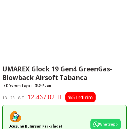
UMAREX Glock 19 Gen4 GreenGas-
Blowback Airsoft Tabanca
(1) Yorum Sayısı - (5.0) Puan
12.467,02 TL
%5 İndirim
13.123,18 TL
Whatsapp
Ucuzunu Bulursan Farkı İade!