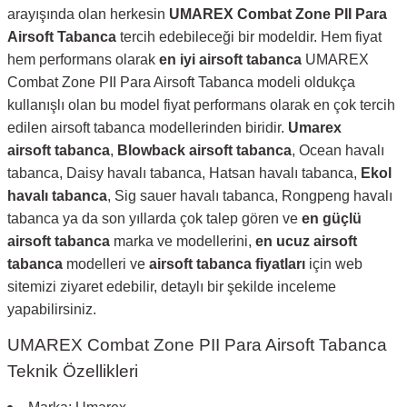
arayışında olan herkesin
UMAREX Combat Zone PII Para
Airsoft Tabanca
tercih edebileceği bir modeldir.
Hem fiyat
hem performans olarak
en iyi
airsoft tabanca
UMAREX
Combat Zone PII Para Airsoft Tabanca modeli oldukça
kullanışlı olan bu model fiyat performans olarak en çok tercih
edilen airsoft tabanca modellerinden biridir.
Umarex
airsoft
tabanca
,
Blowback airsoft tabanca
, Ocean havalı
tabanca, Daisy havalı tabanca, Hatsan havalı tabanca,
Ekol
havalı tabanca
, Sig sauer havalı tabanca, Rongpeng havalı
tabanca ya da son yıllarda çok talep gören ve
en güçlü
airsoft tabanca
marka ve modellerini,
e
n ucuz airsoft
tabanca
modelleri ve
airsoft tabanca fiyatları
için web
sitemizi ziyaret edebilir, detaylı bir şekilde inceleme
yapabilirsiniz.
UMAREX Combat Zone PII Para Airsoft Tabanca
Teknik Özellikleri