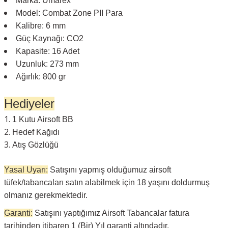
Marka: Umarex
Model:
Combat Zone PII Para
Kalibre: 6 mm
Güç Kaynağı: CO2
Kapasite: 16 Adet
Uzunluk: 273 mm
Ağırlık: 800 gr
Hediyeler
1 Kutu Airsoft BB
Hedef Kağıdı
Atış Gözlüğü
Yasal Uyarı:
Satışını yapmış olduğumuz airsoft
tüfek/tabancaları satın alabilmek için 18 yaşını doldurmuş
olmanız gerekmektedir.
Garanti:
Satışını yaptığımız Airsoft Tabancalar fatura
tarihinden itibaren 1 (Bir) Yıl garanti altındadır.