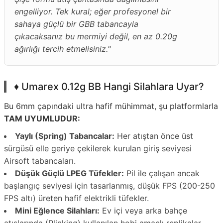
engelliyor. Tek kural; eğer profesyonel bir
sahaya güçlü bir GBB tabancayla
çıkacaksanız bu mermiyi değil, en az 0.20g
ağırlığı tercih etmelisiniz."
♦️ Umarex 0.12g BB Hangi Silahlara Uyar?
Bu 6mm çapındaki ultra hafif mühimmat, şu platformlarla
TAM UYUMLUDUR:
Yaylı (Spring) Tabancalar:
Her atıştan önce üst
sürgüsü elle geriye çekilerek kurulan giriş seviyesi
Airsoft tabancaları.
Düşük Güçlü LPEG Tüfekler:
Pil ile çalışan ancak
başlangıç seviyesi için tasarlanmış, düşük FPS (200-250
FPS altı) üreten hafif elektrikli tüfekler.
Mini Eğlence Silahları:
Ev içi veya arka bahçe