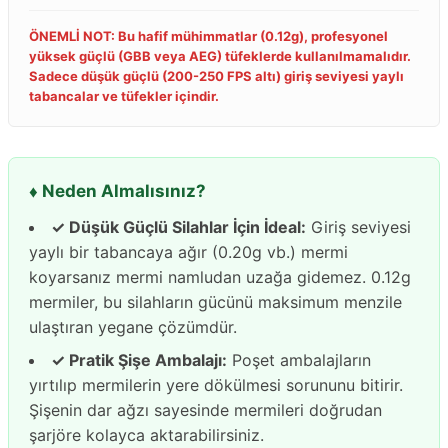
ÖNEMLİ NOT: Bu hafif mühimmatlar (0.12g), profesyonel
yüksek güçlü (GBB veya AEG) tüfeklerde kullanılmamalıdır.
Sadece düşük güçlü (200-250 FPS altı) giriş seviyesi yaylı
tabancalar ve tüfekler içindir.
♦️ Neden Almalısınız?
✓ Düşük Güçlü Silahlar İçin İdeal:
Giriş seviyesi
yaylı bir tabancaya ağır (0.20g vb.) mermi
koyarsanız mermi namludan uzağa gidemez. 0.12g
mermiler, bu silahların gücünü maksimum menzile
ulaştıran yegane çözümdür.
✓ Pratik Şişe Ambalajı:
Poşet ambalajların
yırtılıp mermilerin yere dökülmesi sorununu bitirir.
Şişenin dar ağzı sayesinde mermileri doğrudan
şarjöre kolayca aktarabilirsiniz.