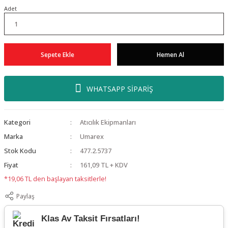
Adet
Sepete Ekle
Hemen Al
WHATSAPP SİPARİŞ
Kategori
Atıcılık Ekipmanları
Marka
Umarex
Stok Kodu
477.2.5737
Fiyat
161,09 TL + KDV
*19,06 TL den başlayan taksitlerle!
Paylaş
Klas Av Taksit Fırsatları!