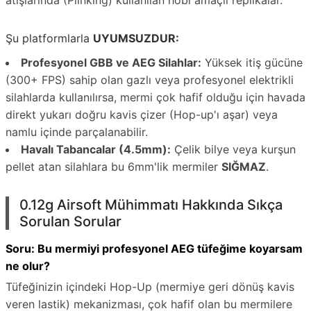
atışlarında (Plinking) kullanılan hobi amaçlı replikalar.
Şu platformlarla
UYUMSUZDUR:
Profesyonel GBB ve AEG Silahlar:
Yüksek itiş gücüne
(300+ FPS) sahip olan gazlı veya profesyonel elektrikli
silahlarda kullanılırsa, mermi çok hafif olduğu için havada
direkt yukarı doğru kavis çizer (Hop-up'ı aşar) veya
namlu içinde parçalanabilir.
Havalı Tabancalar (4.5mm):
Çelik bilye veya kurşun
pellet atan silahlara bu 6mm'lik mermiler
SIĞMAZ
.
0.12g Airsoft Mühimmatı Hakkında Sıkça
Sorulan Sorular
Soru: Bu mermiyi profesyonel AEG tüfeğime koyarsam
ne olur?
Tüfeğinizin içindeki Hop-Up (mermiye geri dönüş kavis
veren lastik) mekanizması, çok hafif olan bu mermilere