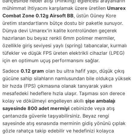
bahçesinde hedef atışı (Plinking) eğlencesi arayanların
mühimmat ihtiyacını karşılamak üzere üretilen
Umarex
Combat Zone 0.12g Airsoft BB
, üstün Güney Kore
üretim standartlarını bütçe dostu bir paketle sunuyor.
Dünya devi Umarex'in kalite kontrolünden geçerek
hazırlanan bu beyaz renkli 6mm polimer mermiler,
özellikle giriş seviyesi yaylı (spring) tabancalar, kurmalı
tüfekler ve düşük FPS üreten elektrikli cihazlar (LPEG)
için en optimum uçuş performansını sağlar.
Sadece
0.12 gram
olan bu ultra hafif yapı, düşük çıkış
gücüne sahip silahların namlusundan bile oldukça yüksek
bir hızda (FPS) çıkmasına olanak tanıyarak yakın
mesafedeki hedeflere hızla ulaşır. Taşıması son derece
kolay ve dökülmeyi engelleyen akıllı
şişe ambalajı
sayesinde 800 adet mermiyi
cebinizde veya atış
çantanızda güvenle taşıyabilirsiniz. Beyaz rengi
sayesinde atış esnasında merminin gidiş yönünü çıplak
gözle rahatça takip edebilir ve hedefinizi kolayca