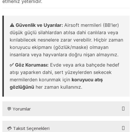
etmeniz yeterlidir.
⚠️ Güvenlik ve Uyarılar:
Airsoft mermileri (BB'ler)
düşük güçlü silahlardan atılsa dahi canlılara veya
kırılabilecek nesnelere zarar verebilir. Hiçbir zaman
koruyucu ekipmanı (gözlük/maske) olmayan
insanlara veya hayvanlara doğru nişan almayınız.
✅ Göz Koruması:
Evde veya arka bahçede hedef
atışı yaparken dahi, sert yüzeylerden sekecek
mermilerden korunmak için
koruyucu atış
gözlüğünü
her zaman kullanınız.
💬 Yorumlar
💳 Taksit Seçenekleri
Bu ürüne ilk yorumu siz yapın!