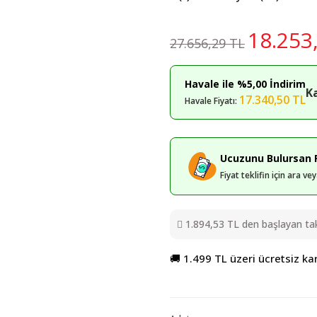
18.253
27.656,29 TL
Havale ile %5,00 İndirim
K
17.340,50 TL
Havale Fiyatı:
Ucuzunu Bulursan F
Fiyat teklifin için ara v
1.894,53 TL den başlayan taks
🚚 1.499 TL üzeri ücretsiz ka