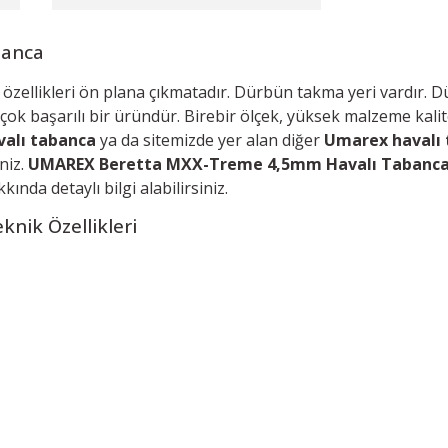
banca
özellikleri ön plana çıkmatadır. Dürbün takma yeri vardır. Dü
ok başarılı bir üründür. Birebir ölçek, yüksek malzeme kalite
alı tabanca
ya da s
itemizde yer alan diğer
Umarex havalı
niz.
UMAREX Beretta MXX-Treme 4,5mm Havalı Tabanca
kında detaylı bilgi alabilirsiniz.
knik Özellikleri