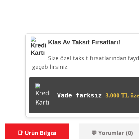
Klas Av Taksit Fırsatları!
Size özel taksit fırsatlarından fay
geçebilirsiniz.
Vade farksız
3.000 TL üze
📑 Ürün Bilgisi
💬 Yorumlar (0)