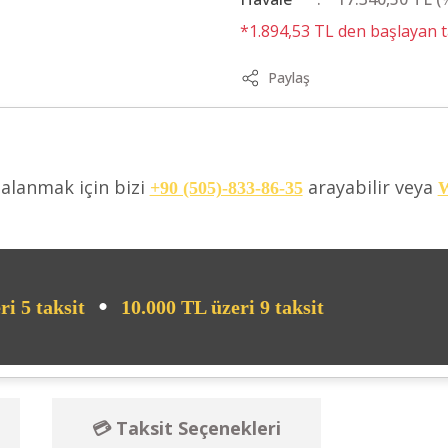
*1.894,53 TL den başlayan ta
Paylaş
dalanmak için bizi
arayabilir veya
+90 (505)-833-86-35
W
•
ri 5 taksit
10.000 TL üzeri 9 taksit
💳 Taksit Seçenekleri