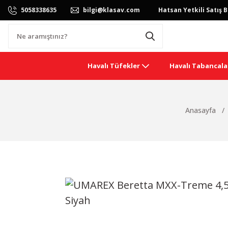
5058338635
bilgi@klasav.com
Hatsan Yetkili Satış B
Havalı Tüfekler
Havalı Tabancala
Anasayfa