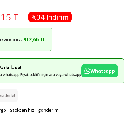
,15 TL
%34 İndirim
azancınız:
912,66 TL
arkı İade!
Whatsapp
eya whatsapp Fiyat teklifin için ara veya whatsapp
itlerle!
rgo • Stoktan hızlı gönderim