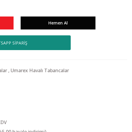
Hemen Al
SAPP SİPARİŞ
lar
,
Umarex Havalı Tabancalar
KDV
%5,00 havale indirimi)