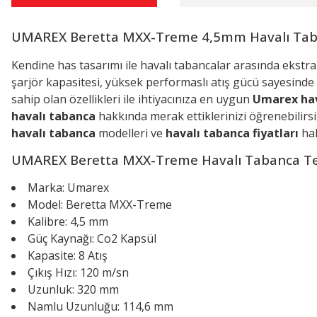
UMAREX Beretta MXX-Treme 4,5mm Havalı Ta
Kendine has tasarımı ile havalı tabancalar arasında ekstra 
şarjör kapasitesi, yüksek performaslı atış gücü sayesinde ç
sahip olan özellikleri ile ihtiyacınıza en uygun
Umarex hav
havalı tabanca
hakkında merak ettiklerinizi öğrenebilirsi
havalı tabanca
modelleri ve
havalı tabanca fiyatları
hak
UMAREX Beretta MXX-Treme Havalı Tabanca
Te
Marka: Umarex
Model: Beretta MXX-Treme
Kalibre: 4,5 mm
Güç Kaynağı: Co2 Kapsül
Kapasite: 8 Atış
Çıkış Hızı: 120 m/sn
Uzunluk: 320 mm
Namlu Uzunluğu: 114,6 mm