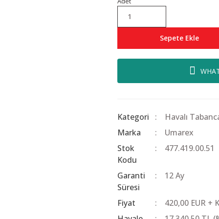
Adet
Sepete Ekle
WHAT
Kategori
Havalı Tabanca
Marka
Umarex
Stok
477.419.00.51
Kodu
Garanti
12 Ay
Süresi
Fiyat
420,00 EUR + 
Havale
17.340,50 TL (