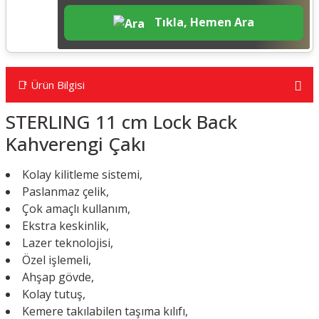
Tıkla, Hemen Ara
📑 Ürün Bilgisi
STERLING 11 cm Lock Back
Kahverengi Çakı
Kolay kilitleme sistemi,
Paslanmaz çelik,
Çok amaçlı kullanım,
Ekstra keskinlik,
Lazer teknolojisi,
Özel işlemeli,
Ahşap gövde,
Kolay tutuş,
Kemere takılabilen taşıma kılıfı,