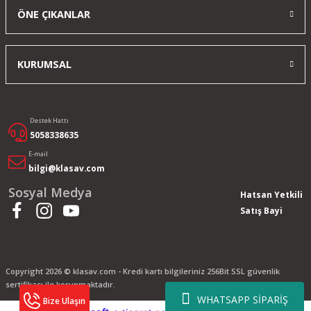
ÖNE ÇIKANLAR
KURUMSAL
Destek Hattı
5058338635
E-mail
bilgi@klasav.com
Sosyal Medya
Hatsan Yetkili
Satış Bayi
Copyright 2026 © klasav.com - Kredi kartı bilgileriniz 256Bit SSL güvenlik
sertifikası ile korunmaktadır.
WHATSAPP SİPARİŞ
Bize Ulaşın