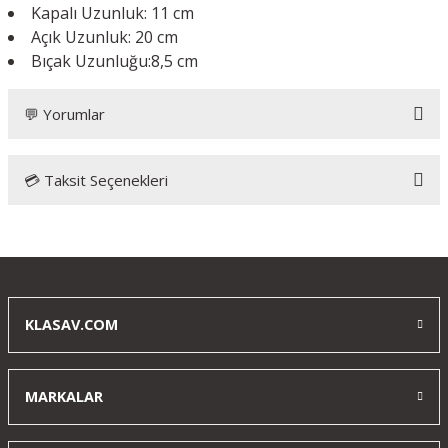
Kapalı Uzunluk: 11 cm
Açık Uzunluk: 20 cm
Bıçak Uzunluğu:8,5 cm
💬 Yorumlar
💳 Taksit Seçenekleri
Bu ürüne ilk yorumu siz yapın!
Yorum Yaz
KLASAV.COM
MARKALAR