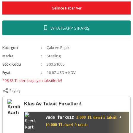
Gelince Haber Ver
WHATSAPP SİPARİŞ
Kategori
Çakı ve Bıçak
Marka
Sterling
Stok Kodu
300.S1005
Fiyat
16,67 USD + KDV
*98,83 TL den başlayan taksitlerle!
Paylaş
Klas Av Taksit Fırsatları!
Vade farksız
•
3.000 TL üzeri 5 taksit
10.000 TL üzeri 9 taksit