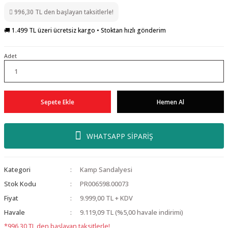
996,30 TL den başlayan taksitlerle!
🚚 1.499 TL üzeri ücretsiz kargo • Stoktan hızlı gönderim
Adet
Sepete Ekle
Hemen Al
WHATSAPP SİPARİŞ
Kategori
Kamp Sandalyesi
Stok Kodu
PR006598.00073
Fiyat
9.999,00 TL + KDV
Havale
9.119,09 TL (%5,00 havale indirimi)
*996,30 TL den başlayan taksitlerle!