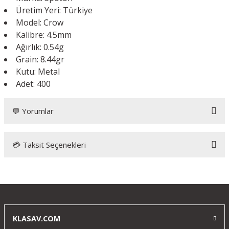
Üretim Yeri: Türkiye
Model: Crow
Kalibre: 4.5mm
Ağırlık: 0.54g
Grain: 8.44gr
Kutu: Metal
Adet: 400
💬 Yorumlar
💳 Taksit Seçenekleri
Bu ürüne ilk yorumu siz yapın!
Yorum Yaz
KLASAV.COM