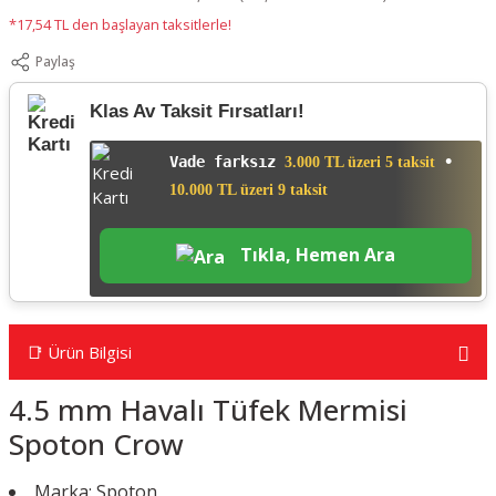
*17,54 TL den başlayan taksitlerle!
Paylaş
Klas Av Taksit Fırsatları!
Vade farksız
•
3.000 TL üzeri 5 taksit
10.000 TL üzeri 9 taksit
Tıkla, Hemen Ara
📑 Ürün Bilgisi
4.5 mm Havalı Tüfek Mermisi
Spoton Crow
Marka: Spoton