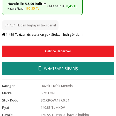
Havale ile %5,00 İndirim
Kazancınız:
8,45 TL
160,55 TL
Havale Fiyatı:
17,54 TL den başlayan taksitlerle!
🚚 1.499 TL üzeri ücretsiz kargo • Stoktan hızlı gönderim
Gelince Haber Ver
WHATSAPP SİPARİŞ
Kategori
Havalı Tüfek Mermisi
Marka
SPOTON
Stok Kodu
SO.CROW.177.0,54
Fiyat
140,83 TL + KDV
Havale
160,55 TL (%5,00 havale indirimi)