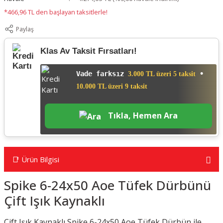
*466,96 TL den başlayan taksitlerle!
Paylaş
Klas Av Taksit Fırsatları!
Vade farksız
•
3.000 TL üzeri 5 taksit
10.000 TL üzeri 9 taksit
Tıkla, Hemen Ara
📑 Ürün Bilgisi
Spike 6-24x50 Aoe Tüfek Dürbünü
Çift Işık Kaynaklı
Çift Işık Kaynaklı Spike 6-24x50 Aoe Tüfek Dürbün ile