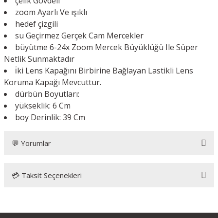
çelik Gövdeli
zoom Ayarlı Ve ışıklı
hedef çizgili
su Geçirmez Gerçek Cam Mercekler
büyütme 6-24x Zoom Mercek Büyüklüğü Ile Süper
Netlik Sunmaktadır
i̇ki Lens Kapağını Birbirine Bağlayan Lastikli Lens
Koruma Kapağı Mevcuttur.
dürbün Boyutları:
yükseklik: 6 Cm
boy Derinlik: 39 Cm
💬 Yorumlar
💳 Taksit Seçenekleri
Spike 6-24x50 Aoe Tüfek Dürbünü (Çift Işık
Kırmızı-Yeşil Kaynaklı Zoomlu)