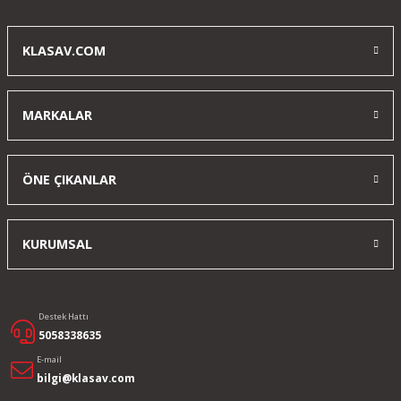
nişangahı çok net ilk başta biraz alışmak lazım ama sonra tam
oturuyo
KLASAV.COM
ş... a... | 11/03/2025
MARKALAR
Yorum Yaz
ÖNE ÇIKANLAR
KURUMSAL
Destek Hattı
5058338635
E-mail
bilgi@klasav.com