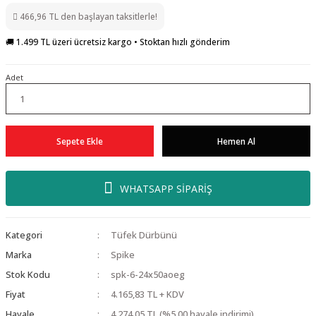
466,96 TL den başlayan taksitlerle!
🚚 1.499 TL üzeri ücretsiz kargo • Stoktan hızlı gönderim
Adet
Sepete Ekle
Hemen Al
WHATSAPP SİPARİŞ
Kategori
Tüfek Dürbünü
Marka
Spike
Stok Kodu
spk-6-24x50aoeg
Fiyat
4.165,83 TL + KDV
Havale
4.274,05 TL (%5,00 havale indirimi)