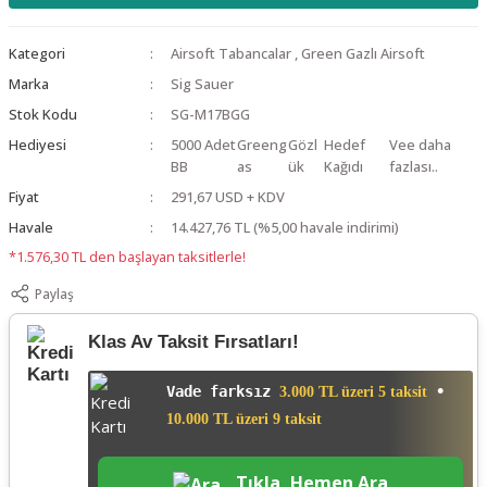
Kategori
Airsoft Tabancalar
,
Green Gazlı Airsoft
Marka
Sig Sauer
Stok Kodu
SG-M17BGG
Hediyesi
5000 Adet
Greeng
Gözl
Hedef
Vee daha
BB
as
ük
Kağıdı
fazlası..
Fiyat
291,67 USD + KDV
Havale
14.427,76 TL (%5,00 havale indirimi)
*1.576,30 TL den başlayan taksitlerle!
Paylaş
Klas Av Taksit Fırsatları!
Vade farksız
•
3.000 TL üzeri 5 taksit
10.000 TL üzeri 9 taksit
Tıkla, Hemen Ara