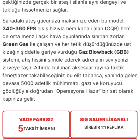
çektiğinizde gerçek bir ateşli silahla aynı dengeyi ve
tokluğu hissetmenizi sağlar.
Sahadaki ateş gücünüzü maksimize eden bu model,
340-360 FPS
çıkış hızıyla hem kapalı alan (CQB) hem
de orta menzil açık hava oyunlarında sınırları zorlar.
Green Gas
ile çalışan ve her tetik düşürdüğünüzde üst
kızağın şiddetle geriye vurduğu
Gaz Blowback (GBB)
sistemi, atış hissini simüle ederek adrenalin seviyenizi
zirveye taşır. Altında bulunan aksesuar rayına taktik
fener/lazer takabileceğiniz bu elit tabanca; yanında gelen
devasa 5000 adetlik mühimmatı, gazı ve koruyucu
gözlüğüyle doğrudan "Operasyona Hazır" bir set olarak
kapınıza gelir.
VADE FARKSIZ
SIG SAUER LİSANSLI
5
BİREBİR 1:1 REPLİKA
TAKSİT İMKANI