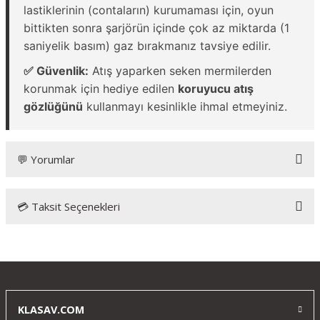
lastiklerinin (contaların) kurumaması için, oyun
bittikten sonra şarjörün içinde çok az miktarda (1
saniyelik basım) gaz bırakmanız tavsiye edilir.
✅ Güvenlik:
Atış yaparken seken mermilerden
korunmak için hediye edilen
koruyucu atış
gözlüğünü
kullanmayı kesinlikle ihmal etmeyiniz.
💬 Yorumlar
💳 Taksit Seçenekleri
Bu ürüne ilk yorumu siz yapın!
Yorum Yaz
KLASAV.COM