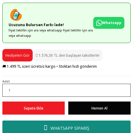
Whatsapp
Ucuzunu Bulursan Farkı İade!
Fiyat teklifin için ara veya whatsapp Fiyat teklifin için ara
veya whatsapp
Hediyeleri Gör
1.576,30 TL den başlayan taksitlerle!
🚚 1.499 TL üzeri ücretsiz kargo • Stoktan hızlı gönderim
Adet
Sepete Ekle
Hemen Al
WHATSAPP SİPARİŞ