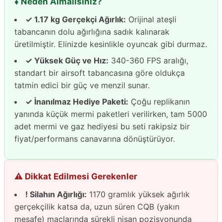
♦️ Neden Almalısınız?
✓ 1.17 kg Gerçekçi Ağırlık:
Orijinal ateşli
tabancanın dolu ağırlığına sadık kalınarak
üretilmiştir. Elinizde kesinlikle oyuncak gibi durmaz.
✓ Yüksek Güç ve Hız:
340-360 FPS aralığı,
standart bir airsoft tabancasına göre oldukça
tatmin edici bir güç ve menzil sunar.
✓ İnanılmaz Hediye Paketi:
Çoğu replikanın
yanında küçük mermi paketleri verilirken, tam 5000
adet mermi ve gaz hediyesi bu seti rakipsiz bir
fiyat/performans canavarına dönüştürüyor.
⚠️ Dikkat Edilmesi Gerekenler
! Silahın Ağırlığı:
1170 gramlık yüksek ağırlık
gerçekçilik katsa da, uzun süren CQB (yakın
mesafe) maçlarında sürekli nişan pozisyonunda