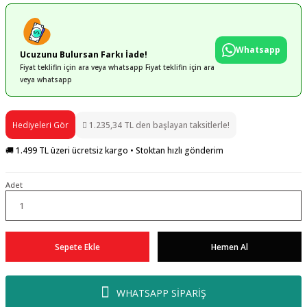
Whatsapp
Ucuzunu Bulursan Farkı İade!
Fiyat teklifin için ara veya whatsapp Fiyat teklifin için ara
veya whatsapp
Hediyeleri Gör
1.235,34 TL den başlayan taksitlerle!
🚚 1.499 TL üzeri ücretsiz kargo • Stoktan hızlı gönderim
Adet
Sepete Ekle
Hemen Al
WHATSAPP SİPARİŞ