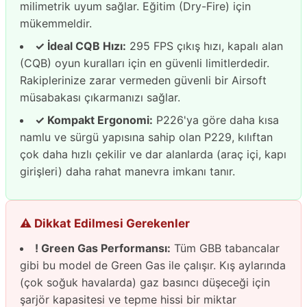
milimetrik uyum sağlar. Eğitim (Dry-Fire) için
mükemmeldir.
✓ İdeal CQB Hızı:
295 FPS çıkış hızı, kapalı alan
(CQB) oyun kuralları için en güvenli limitlerdedir.
Rakiplerinize zarar vermeden güvenli bir Airsoft
müsabakası çıkarmanızı sağlar.
✓ Kompakt Ergonomi:
P226'ya göre daha kısa
namlu ve sürgü yapısına sahip olan P229, kılıftan
çok daha hızlı çekilir ve dar alanlarda (araç içi, kapı
girişleri) daha rahat manevra imkanı tanır.
⚠️ Dikkat Edilmesi Gerekenler
! Green Gas Performansı:
Tüm GBB tabancalar
gibi bu model de Green Gas ile çalışır. Kış aylarında
(çok soğuk havalarda) gaz basıncı düşeceği için
şarjör kapasitesi ve tepme hissi bir miktar