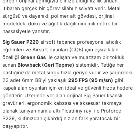
birebir orijinal ağırlığıyla elinize aldığınız ilk andan
itibaren gerçek bir görev silahı hissiyatı verir. Metal
sürgüsü ve dayanıklı polimer alt gövdesi, orijinal
modeldeki doku ve ağırlık dağılımını milimetrik bir
hassasiyetle yansıtır.
Sig Sauer P229
airsoft tabanca profesyonel atıcılık
eğitimleri ve Airsoft oyunları (CQB) için eşsiz kılan
özelliği
Green Gas
ile çalışan ve muazzam bir tokluk
sunan
Blowback (Geri Tepme)
sistemidir. Tetiğe her
bastığınızda metal sürgü hızla geriye vurur ve şarjördeki
23 adet 6mm BB'yi yaklaşık
295 FPS (95 m/sn)
gibi
kapalı alan oyunları için en ideal ve güvenli hızda hedefe
gönderir. Üzerinde yer alan orijinal Sig Sauer lisanslı
gravürleri, ergonomik kabzası ve aksesuar takmaya
olanak tanıyan namlu altı Picatinny rayı ile Proforce
P229, kılıfınızdan çıkardığınız an fark yaratacak bir
başyapıttır.