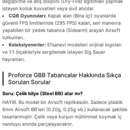
değiştirme ve atış disiplini (Dry-Fire) eğitimleri yapmak
isteyen kolluk kuvvetleri veya sivil atıcılar.
CQB Oyuncuları:
Kapalı alan (Bina içi) oyunlarda
güvenli FPS limitlerinde (295 FPS) kalan, seri manevra
yapabilen bir yedek tabanca (Sidearm) arayan Airsoft
tutkunları.
Koleksiyonerler:
Efsanevi modelleri orijinal logoları
ve 1:1 ölçekleriyle sergilemek isteyen Sig Sauer
hayranları.
Proforce GBB Tabancalar Hakkında Sıkça
Sorulan Sorular
Soru: Çelik bilye (Steel BB) atar mı?
HAYIR. Bu model bir Airsoft replikasıdır. Sadece plastik
6mm Airsoft BB'leri (0.20g, 0.25g vb.) kullanacak şekilde
tasarlanmıştır. Çelik veya kurşun mühimmat koymak iç
namluyu anında parçalayacaktır.