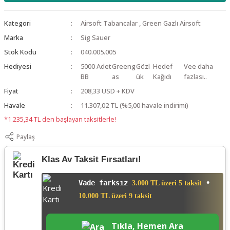
Kategori
Airsoft Tabancalar
,
Green Gazlı Airsoft
Marka
Sig Sauer
Stok Kodu
040.005.005
Hediyesi
5000 Adet
Greeng
Gözl
Hedef
Vee daha
BB
as
ük
Kağıdı
fazlası..
Fiyat
208,33 USD + KDV
Havale
11.307,02 TL (%5,00 havale indirimi)
*1.235,34 TL den başlayan taksitlerle!
Paylaş
Klas Av Taksit Fırsatları!
Vade farksız
•
3.000 TL üzeri 5 taksit
10.000 TL üzeri 9 taksit
Tıkla, Hemen Ara