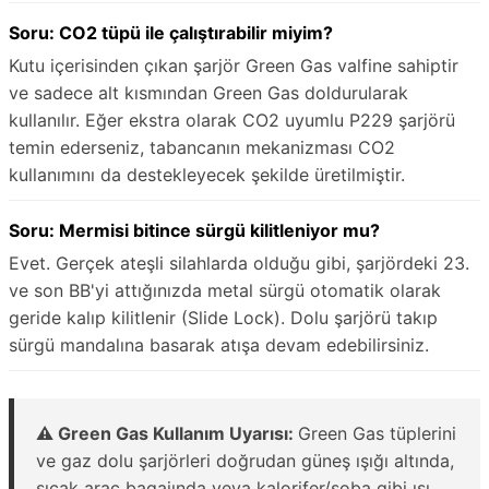
Soru: CO2 tüpü ile çalıştırabilir miyim?
Kutu içerisinden çıkan şarjör Green Gas valfine sahiptir
ve sadece alt kısmından Green Gas doldurularak
kullanılır. Eğer ekstra olarak CO2 uyumlu P229 şarjörü
temin ederseniz, tabancanın mekanizması CO2
kullanımını da destekleyecek şekilde üretilmiştir.
Soru: Mermisi bitince sürgü kilitleniyor mu?
Evet. Gerçek ateşli silahlarda olduğu gibi, şarjördeki 23.
ve son BB'yi attığınızda metal sürgü otomatik olarak
geride kalıp kilitlenir (Slide Lock). Dolu şarjörü takıp
sürgü mandalına basarak atışa devam edebilirsiniz.
⚠️ Green Gas Kullanım Uyarısı:
Green Gas tüplerini
ve gaz dolu şarjörleri doğrudan güneş ışığı altında,
sıcak araç bagajında veya kalorifer/soba gibi ısı