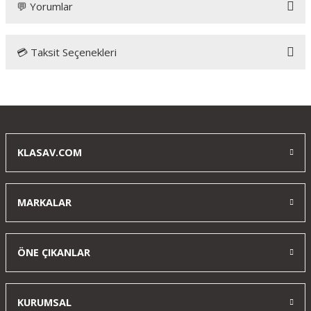
💬 Yorumlar
💳 Taksit Seçenekleri
Sig Sauer MCX Gen 2 Havalı Tüfek Co2
Pellet
Tüfek gerçekten çok güçlü ve uzun menzilli. Klasava
teşekkürler, her şey çok iyi ayarlanmış ve kullanımı kolay
KLASAV.COM
b... b... | 24/03/2025
MARKALAR
Yorum Yaz
ÖNE ÇIKANLAR
KURUMSAL