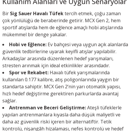
Kullanım Alanları ve Uygun Senaryolar
Bir
Sig Sauer Havalı Tüfek
tercih etmek, çoğu zaman
çok yönlülüğü de beraberinde getirir. MCX Gen 2, hem
sportif atışlarda hem de eğlence amaçlı hobi atışlarında
mükemmel bir denge yakalar.
Hobi ve Eğlence:
Ev bahçesi veya uygun açık alanlarda
güvenlik tedbirlerine uyarak keyifli atışlar yapılabilir.
Arkadaşlar arasında düzenlenen hedef yarışmaları,
stresten arınmak için ideal etkinlikler arasındadır.
Spor ve Rekabet:
Havalı tüfek yarışmalarında
kullanılan 0.177 kalibre, atış poligonlarında yaygın bir
standarta sahiptir. MCX Gen 2’nin yarı otomatik yapısı,
hızlı hedef değiştirme gerektiren parkurlarda avantaj
sağlar.
Antrenman ve Beceri Geliştirme:
Ateşli tüfeklerle
yapılan antrenmanlara kıyasla daha düşük maliyetli ve
daha az güvenlik riski içeren bir alternatiftir. Tetik
kontrolü, nişangâh hizalaması, nefes kontrolü ve hedef