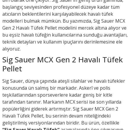
biri olarak öne çıkıyor. Sig Sauer’ın geniş ürün gamında,
başlangıç seviyesinden profesyonel düzeye kadar tüm
atıcıların beklentilerini karşılayabilecek havalı tüfek
modelleri bulmak mümkün. Bu yazımızda, Sig Sauer MCX
Gen 2 Havalı Tüfek Pellet modelini mercek altına alıyor ve
bu eşsiz havalı tüfeğin kullanıcılarına sunduğu avantajları,
teknik detayları ve kullanım ipuçlarını derinlemesine ele
alıyoruz.
Sig Sauer MCX Gen 2 Havalı Tüfek
Pellet
Sig Sauer, dünya çapında ateşli silahlar ve havalı tüfekler
konusunda ün salmış bir markadır. Askerî ve polis
teşkilatlarından sporseverlere kadar geniş bir kitle
tarafından tanınır. Markanın MCX serisi ise son yıllarda
popülerliğini giderek artırmıştır. Sig Sauer MCX Gen 2
Havalı Tüfek Pellet, bu serinin devam niteliğindeki
geliştirilmiş versiyonlarından biridir. Bu ürün, özellikle
“Sig Sauer Havalı Tüfek”
aramalarında öne çıkmasının