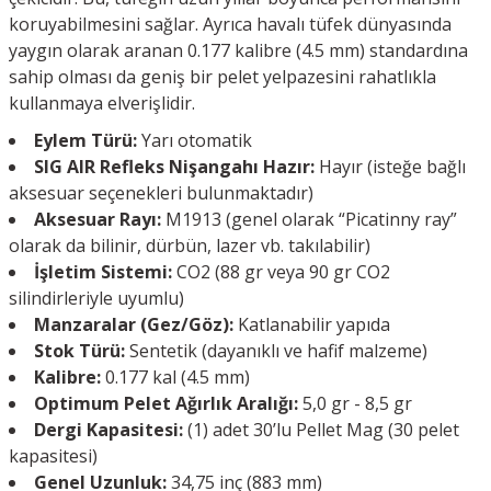
koruyabilmesini sağlar. Ayrıca havalı tüfek dünyasında
yaygın olarak aranan 0.177 kalibre (4.5 mm) standardına
sahip olması da geniş bir pelet yelpazesini rahatlıkla
kullanmaya elverişlidir.
Eylem Türü:
Yarı otomatik
SIG AIR Refleks Nişangahı Hazır:
Hayır (isteğe bağlı
aksesuar seçenekleri bulunmaktadır)
Aksesuar Rayı:
M1913 (genel olarak “Picatinny ray”
olarak da bilinir, dürbün, lazer vb. takılabilir)
İşletim Sistemi:
CO2 (88 gr veya 90 gr CO2
silindirleriyle uyumlu)
Manzaralar (Gez/Göz):
Katlanabilir yapıda
Stok Türü:
Sentetik (dayanıklı ve hafif malzeme)
Kalibre:
0.177 kal (4.5 mm)
Optimum Pelet Ağırlık Aralığı:
5,0 gr - 8,5 gr
Dergi Kapasitesi:
(1) adet 30’lu Pellet Mag (30 pelet
kapasitesi)
Genel Uzunluk:
34,75 inç (883 mm)