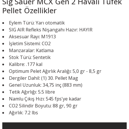
Sig Sauer MCX Gen 2 Havalı Tüfek
Pellet Özellikler
Eylem Türü: Yarı otomatik
SIG AIR Refleks Nişangahı Hazır: HAYIR
Aksesuar Rayı: M1913
İşletim Sistemi: CO2
Manzaralar: Katlama
Stok Türü: Sentetik
Kalibre: .177 kal
Optimum Pelet Ağırlık Aralığı: 5,0 gr - 8,5 gr
Dergiler Dahil: (1) 30. Pellet Mag
Genel Uzunluk: 34,75 inç (883 mm)
Tetik Ağırlığı: 5.5 libre
Namlu Çıkış Hızı: 545 fps'ye kadar
CO2 Silindir Boyutu: 88 gr, 90 gr
Ağırlık: 7.2 lbs