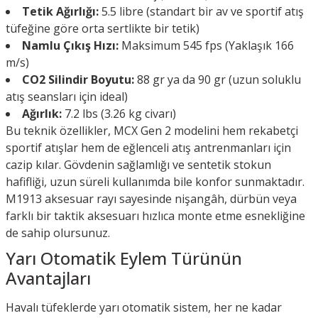
Tetik Ağırlığı:
5.5 libre (standart bir av ve sportif atış
tüfeğine göre orta sertlikte bir tetik)
Namlu Çıkış Hızı:
Maksimum 545 fps (Yaklaşık 166
m/s)
CO2 Silindir Boyutu:
88 gr ya da 90 gr (uzun soluklu
atış seansları için ideal)
Ağırlık:
7.2 lbs (3.26 kg civarı)
Bu teknik özellikler, MCX Gen 2 modelini hem rekabetçi
sportif atışlar hem de eğlenceli atış antrenmanları için
cazip kılar. Gövdenin sağlamlığı ve sentetik stokun
hafifliği, uzun süreli kullanımda bile konfor sunmaktadır.
M1913 aksesuar rayı sayesinde nişangâh, dürbün veya
farklı bir taktik aksesuarı hızlıca monte etme esnekliğine
de sahip olursunuz.
Yarı Otomatik Eylem Türünün
Avantajları
Havalı tüfeklerde yarı otomatik sistem, her ne kadar