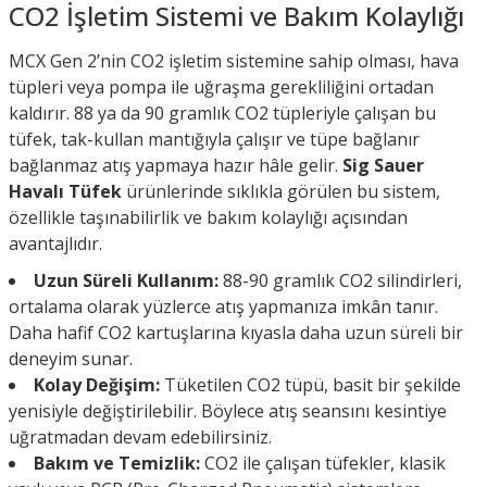
CO2 İşletim Sistemi ve Bakım Kolaylığı
MCX Gen 2’nin CO2 işletim sistemine sahip olması, hava
tüpleri veya pompa ile uğraşma gerekliliğini ortadan
kaldırır. 88 ya da 90 gramlık CO2 tüpleriyle çalışan bu
tüfek, tak-kullan mantığıyla çalışır ve tüpe bağlanır
bağlanmaz atış yapmaya hazır hâle gelir.
Sig Sauer
Havalı Tüfek
ürünlerinde sıklıkla görülen bu sistem,
özellikle taşınabilirlik ve bakım kolaylığı açısından
avantajlıdır.
Uzun Süreli Kullanım:
88-90 gramlık CO2 silindirleri,
ortalama olarak yüzlerce atış yapmanıza imkân tanır.
Daha hafif CO2 kartuşlarına kıyasla daha uzun süreli bir
deneyim sunar.
Kolay Değişim:
Tüketilen CO2 tüpü, basit bir şekilde
yenisiyle değiştirilebilir. Böylece atış seansını kesintiye
uğratmadan devam edebilirsiniz.
Bakım ve Temizlik:
CO2 ile çalışan tüfekler, klasik