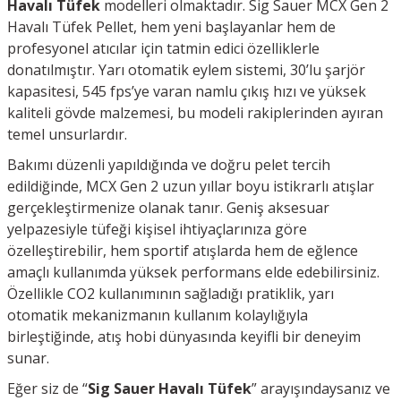
Havalı Tüfek
modelleri olmaktadır. Sig Sauer MCX Gen 2
Havalı Tüfek Pellet, hem yeni başlayanlar hem de
profesyonel atıcılar için tatmin edici özelliklerle
donatılmıştır. Yarı otomatik eylem sistemi, 30’lu şarjör
kapasitesi, 545 fps’ye varan namlu çıkış hızı ve yüksek
kaliteli gövde malzemesi, bu modeli rakiplerinden ayıran
temel unsurlardır.
Bakımı düzenli yapıldığında ve doğru pelet tercih
edildiğinde, MCX Gen 2 uzun yıllar boyu istikrarlı atışlar
gerçekleştirmenize olanak tanır. Geniş aksesuar
yelpazesiyle tüfeği kişisel ihtiyaçlarınıza göre
özelleştirebilir, hem sportif atışlarda hem de eğlence
amaçlı kullanımda yüksek performans elde edebilirsiniz.
Özellikle CO2 kullanımının sağladığı pratiklik, yarı
otomatik mekanizmanın kullanım kolaylığıyla
birleştiğinde, atış hobi dünyasında keyifli bir deneyim
sunar.
Eğer siz de “
Sig Sauer Havalı Tüfek
” arayışındaysanız ve