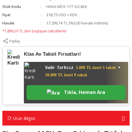
Stok Kodu
HAVA-MCX-177-G2-BLK
Fiyat
318,75 USD + KDV
Havale
17.299,74 TL (%5,00 havale indirimi)
*1.890,07 TL den başlayan taksitlerle!
Paylaş
Klas Av Taksit Fırsatları!
Vade farksız
•
3.000 TL üzeri 5 taksit
10.000 TL üzeri 9 taksit
Tıkla, Hemen Ara
📑 Ürün Bilgisi