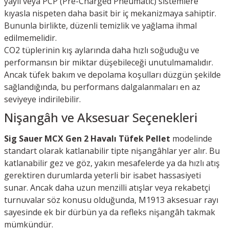
yaylı veya PCP (Pre-Charged Pneumatic) sistemlere
kıyasla nispeten daha basit bir iç mekanizmaya sahiptir.
Bununla birlikte, düzenli temizlik ve yağlama ihmal
edilmemelidir.
CO2 tüplerinin kış aylarında daha hızlı soğuduğu ve
performansın bir miktar düşebileceği unutulmamalıdır.
Ancak tüfek bakım ve depolama koşulları düzgün şekilde
sağlandığında, bu performans dalgalanmaları en az
seviyeye indirilebilir.
Nişangâh ve Aksesuar Seçenekleri
Sig Sauer MCX Gen 2 Havalı Tüfek Pellet
modelinde
standart olarak katlanabilir tipte nişangâhlar yer alır. Bu
katlanabilir gez ve göz, yakın mesafelerde ya da hızlı atış
gerektiren durumlarda yeterli bir isabet hassasiyeti
sunar. Ancak daha uzun menzilli atışlar veya rekabetçi
turnuvalar söz konusu olduğunda, M1913 aksesuar rayı
sayesinde ek bir dürbün ya da refleks nişangâh takmak
mümkündür.