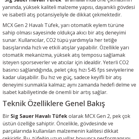
yanında, yüksek kaliteli malzeme yapısı, dayanıklı gövdesi
ve isabetli atış potansiyeliyle de dikkat çekmektedir.
MCX Gen 2 Havalı Tüfek, yarı otomatik eylem türüne
sahip olması sayesinde oldukça akıcı bir atış deneyimi
sunar. Kullanıcılar, CO2 tüpü yardımıyla her tetiğe
basışlarında hızlı ve etkili atışlar yapabilir. Özellikle yarı
otomatik mekanizma, yüksek atış temposu sağlamak
isteyen sporseverler ve atıcılar için idealdir. Yeterli CO2
basıncı sağlandığında, pelet çıkış hızı 545 fps seviyelerine
kadar ulaşabilir. Bu hız ve güç, sadece keyifli bir atış
deneyimi sunmakla kalmaz; aynı zamanda hedefi delme ve
isabet kabiliyetinde de önemli bir artış sağlar.
Teknik Özelliklere Genel Bakış
Bir
Sig Sauer Havalı Tüfek
olarak MCX Gen 2, pek çok
üstün özelliğe sahiptir. Öncelikle, gövdesinde ve
parçalarında kullanılan malzemenin kalitesi dikkat
çekicidir. Bu, tüfeğin uzun yıllar boyunca performansını