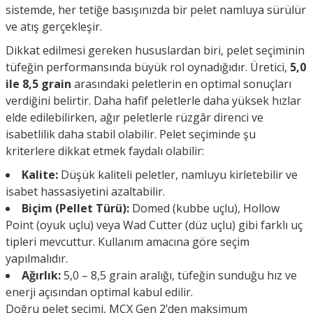
sistemde, her tetiğe basışınızda bir pelet namluya sürülür
ve atış gerçekleşir.
Dikkat edilmesi gereken hususlardan biri, pelet seçiminin
tüfeğin performansında büyük rol oynadığıdır. Üretici,
5,0
ile 8,5 grain
arasındaki peletlerin en optimal sonuçları
verdiğini belirtir. Daha hafif peletlerle daha yüksek hızlar
elde edilebilirken, ağır peletlerle rüzgâr direnci ve
isabetlilik daha stabil olabilir. Pelet seçiminde şu
kriterlere dikkat etmek faydalı olabilir:
Kalite:
Düşük kaliteli peletler, namluyu kirletebilir ve
isabet hassasiyetini azaltabilir.
Biçim (Pellet Türü):
Domed (kubbe uçlu), Hollow
Point (oyuk uçlu) veya Wad Cutter (düz uçlu) gibi farklı uç
tipleri mevcuttur. Kullanım amacına göre seçim
yapılmalıdır.
Ağırlık:
5,0 – 8,5 grain aralığı, tüfeğin sunduğu hız ve
enerji açısından optimal kabul edilir.
Doğru pelet seçimi, MCX Gen 2’den maksimum