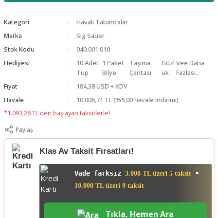
Kategori
Havalı Tabancalar
Marka
Sig Sauer
Stok Kodu
040.001.010
Hediyesi
10 Adet
1 Paket
Taşıma
Gözl
Vee Daha
Tüp
Bilye
Çantası
ük
Fazlası..
Fiyat
184,38 USD + KDV
Havale
10.006,71 TL (%5,00 havale indirimi)
*1.093,28 TL den başlayan taksitlerle!
Paylaş
Klas Av Taksit Fırsatları!
Vade farksız
•
3.000 TL üzeri 5 taksit
10.000 TL üzeri 9 taksit
Tıkla, Hemen Ara