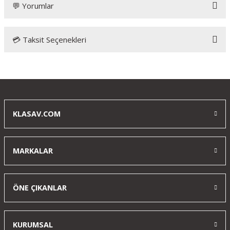
💬 Yorumlar
💳 Taksit Seçenekleri
Görünüşü harika olan havalı tabanca aldım
Ürün görseldekinden de iyi çalışanlar çok ilgili ürünün blowbacklı
ve metal olması gerçeklik hissi katıyor klas ava teşekkür
ediyorum
KLASAV.COM
Turgay Dugan | 30/12/2025
MARKALAR
Sig Sauer 1911 We The People
Model efsane gerçekten fotografta durandan daha iyi
sorunsuz elime ulaştırdıkları için klas ava teşekkür ediyorum
ÖNE ÇIKANLAR
m... g... | 08/12/2025
KURUMSAL