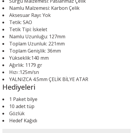
Sürgü Malzemesi: Paslanmaz Çelik
Namlu Malzemesi: Karbon Çelik
Aksesuar Rayı: Yok
Tetik: SAO
Tetik Tipi: İskelet
Namlu Uzunluğu: 127mm
Toplam Uzunluk: 221mm
Toplam Genişlik: 36mm
Yükseklik:140 mm
Ağırlık: 1179 gr
Hızı :125m/sn
YALNIZCA 4.5mm ÇELİK BİLYE ATAR
Hediyeleri
1 Paket bilye
10 adet tüp
Gözlük
Hedef Kağıdı