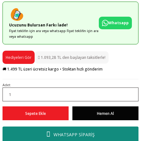
Whatsapp
Ucuzunu Bulursan Farkı İade!
Fiyat teklifin için ara veya whatsapp Fiyat teklifin için ara
veya whatsapp
Hediyeleri Gör
1.093,28 TL den başlayan taksitlerle!
🚚 1.499 TL üzeri ücretsiz kargo • Stoktan hızlı gönderim
Adet
Sepete Ekle
Hemen Al
WHATSAPP SİPARİŞ