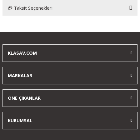
💳 Taksit Seçenekleri
Bu ürüne ilk yorumu siz yapın!
Yorum Yaz
KLASAV.COM
MARKALAR
ÖNE ÇIKANLAR
KURUMSAL