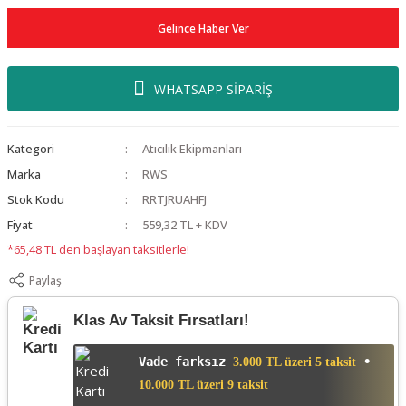
Gelince Haber Ver
WHATSAPP SİPARİŞ
Kategori
Atıcılık Ekipmanları
Marka
RWS
Stok Kodu
RRTJRUAHFJ
Fiyat
559,32 TL + KDV
*65,48 TL den başlayan taksitlerle!
Paylaş
Klas Av Taksit Fırsatları!
Vade farksız
•
3.000 TL üzeri 5 taksit
10.000 TL üzeri 9 taksit