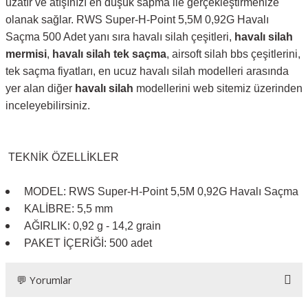
uzatır ve atışınızı en düşük sapma ile gerçekleştirmenize
olanak sağlar. RWS Super-H-Point 5,5M 0,92G Havalı
Saçma 500 Adet yanı sıra havalı silah çeşitleri,
havalı silah
mermisi
,
havalı silah tek saçma
, airsoft silah bbs çeşitlerini,
tek saçma fiyatları, en ucuz havalı silah modelleri arasında
yer alan diğer
havalı silah
modellerini web sitemiz üzerinden
inceleyebilirsiniz.
TEKNİK
ÖZELLİKLER
MODEL: RWS Super-H-Point 5,5M 0,92G Havalı Saçma
KALİBRE: 5,5 mm
AĞIRLIK: 0,92 g - 14,2 grain
PAKET İÇERİĞİ: 500 adet
💬 Yorumlar