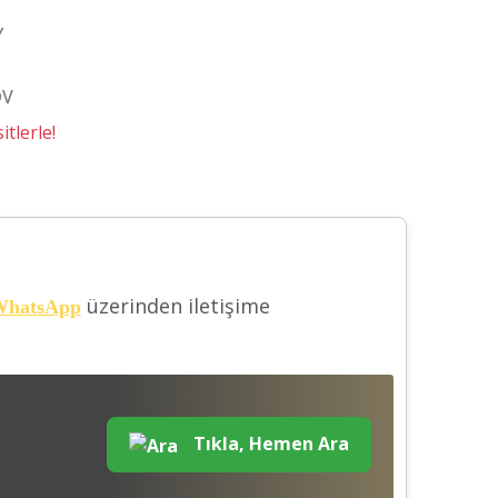
Y
DV
tlerle!
üzerinden iletişime
hatsApp
Tıkla, Hemen Ara