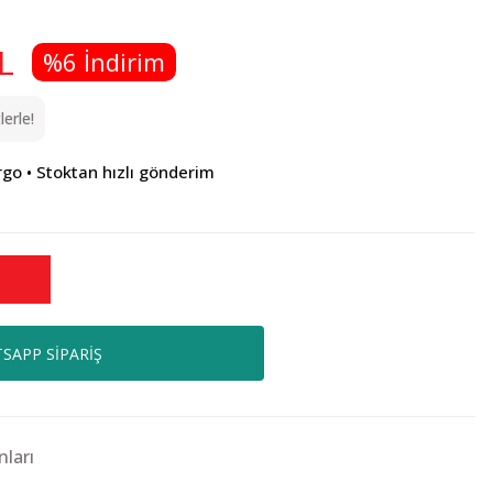
L
%6 İndirim
erle!
rgo • Stoktan hızlı gönderim
SAPP SİPARİŞ
nları