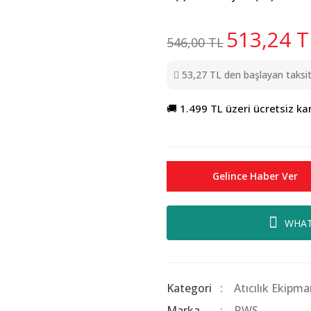
513,24 T
546,00 TL
53,27 TL den başlayan taksitl
🚚 1.499 TL üzeri ücretsiz ka
Gelince Haber Ver
WHAT
Kategori
Atıcılık Ekipma
Marka
RWS