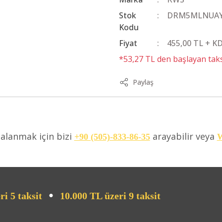
Stok
DRM5MLNUA
Kodu
Fiyat
455,00 TL + K
*53,27 TL den başlayan taksi
Paylaş
dalanmak için bizi
arayabilir veya
+90 (505)-833-86-35
W
•
ri 5 taksit
10.000 TL üzeri 9 taksit