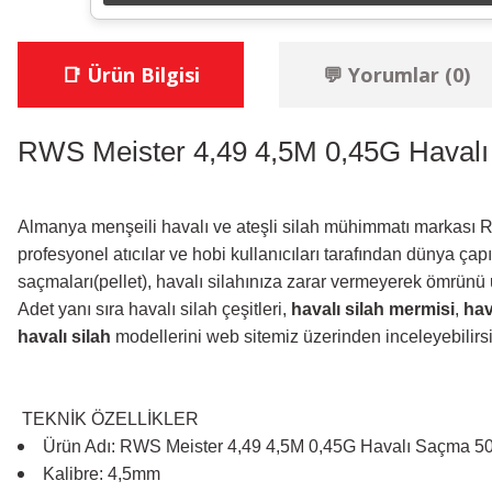
📑 Ürün Bilgisi
💬 Yorumlar (0)
RWS Meister 4,49 4,5M 0,45G Haval
Almanya menşeili havalı ve ateşli silah mühimmatı markası RW
profesyonel atıcılar ve hobi kullanıcıları tarafından dünya ça
saçmaları(pellet), havalı silahınıza zarar vermeyerek ömrün
Adet yanı sıra havalı silah çeşitleri,
havalı silah mermisi
,
hav
havalı silah
modellerini web sitemiz üzerinden inceleyebilirsi
TEKNİK
ÖZELLİKLER
Ürün Adı: RWS Meister 4,49 4,5M 0,45G Havalı Saçma 5
Kalibre: 4,5mm