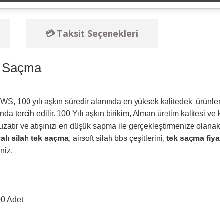
💳 Taksit Seçenekleri
ı Saçma
S, 100 yılı aşkın süredir alanında en yüksek kalitedeki ürünler
pında tercih edilir. 100 Yılı aşkın birikim, Alman üretim kalitesi
ü uzatır ve atışınızı en düşük sapma ile gerçekleştirmenize ol
alı silah tek saçma
, airsoft silah bbs çeşitlerini,
tek saçma fiyat
niz.
00 Adet