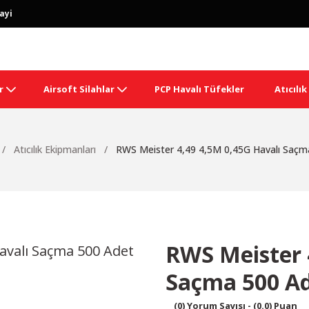
ayi
r
Airsoft Silahlar
PCP Havalı Tüfekler
Atıcılı
Atıcılık Ekipmanları
RWS Meister 4,49 4,5M 0,45G Havalı Saçm
RWS Meister 
Saçma 500 A
(0) Yorum Sayısı - (0.0) Puan