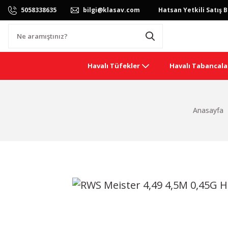
5058338635
bilgi@klasav.com
Hatsan Yetkili Satış B
Havalı Tüfekler
Havalı Tabancala
Anasayfa