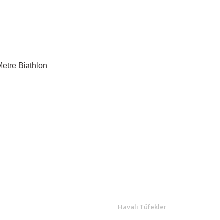
Metre Biathlon
Bu ürüne ilk yorumu siz yapın!
Yorum Yaz
R
ÖNE ÇIKANLAR
Havalı Tüfekler