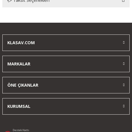
💳 Taksit Seçenekleri
Bu ürüne ilk yorumu siz yapın!
Yorum Yaz
KLASAV.COM
MARKALAR
ÖNE ÇIKANLAR
KURUMSAL
Destek Hattı