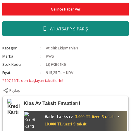
Gelince Haber Ver
WHATSAPP SİPARİŞ
Kategori
Atıcılık Ekipmanları
Marka
RWS
Stok Kodu
L8J9XB61K6
Fiyat
915,25 TL + KDV
*107,16 TL den başlayan taksitlerle!
Paylaş
Klas Av Taksit Fırsatları!
Vade farksız
•
3.000 TL üzeri 5 taksit
10.000 TL üzeri 9 taksit