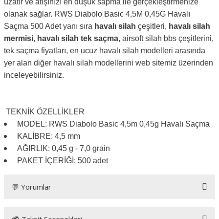
uzatır ve atışınızı en düşük sapma ile gerçekleştirmenize
olanak sağlar. RWS Diabolo Basic 4,5M 0,45G Havalı
Saçma 500 Adet yanı sıra
havalı silah
çeşitleri,
havalı silah
mermisi
,
havalı silah tek saçma
, airsoft silah bbs çeşitlerini,
tek saçma fiyatları, en ucuz havalı silah modelleri arasında
yer alan diğer havalı silah modellerini web sitemiz üzerinden
inceleyebilirsiniz.
TEKNİK
ÖZELLİKLER
MODEL: RWS Diabolo Basic 4,5m 0,45g Havalı Saçma
KALİBRE: 4,5 mm
AĞIRLIK: 0,45 g - 7,0 grain
PAKET İÇERİĞİ: 500 adet
💬 Yorumlar