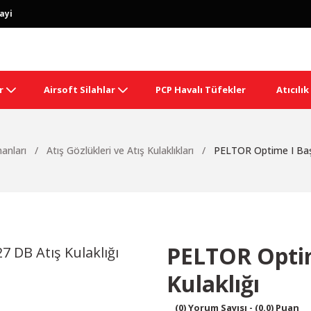
ayi
r
Airsoft Silahlar
PCP Havalı Tüfekler
Atıcılı
manları
Atış Gözlükleri ve Atış Kulaklıkları
PELTOR Optime I Başb
PELTOR Optim
Kulaklığı
(0) Yorum Sayısı - (0.0) Puan