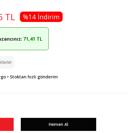
6 TL
%14 İndirim
azancınız:
71,41 TL
lerle!
rgo • Stoktan hızlı gönderim
Hemen Al