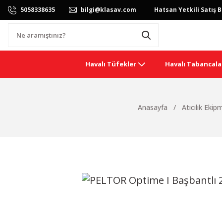
5058338635
bilgi@klasav.com
Hatsan Yetkili Satış B
Havalı Tüfekler
Havalı Tabancala
Anasayfa
Atıcılık Ekip