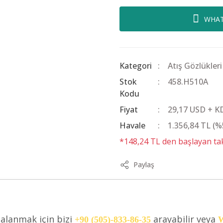
WHAT
Kategori
Atış Gözlükleri 
Stok
458.H510A
Kodu
Fiyat
29,17 USD + K
Havale
1.356,84 TL (%5
*148,24 TL den başlayan taks
Paylaş
dalanmak için bizi
arayabilir veya
+90 (505)-833-86-35
W