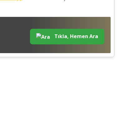
Tıkla, Hemen Ara
.
.