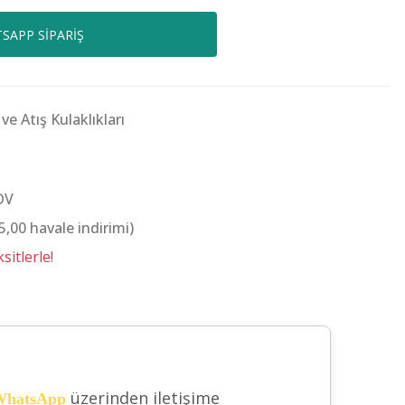
SAPP SİPARİŞ
ve Atış Kulaklıkları
DV
,00 havale indirimi)
itlerle!
üzerinden iletişime
hatsApp