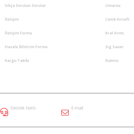
Sıkça Sorulan Sorular
Umarex
İletişim
Canik Airsoft
İletişim Formu
Kral Arms
Havale Bildirim Formu
Sig Sauer
Kargo Takibi
Rubino
Destek Hattı
E-mail
5058338635
bilgi@klasav.com