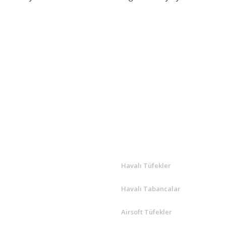
Bu ürüne ilk yorumu siz yapın!
Yorum Yaz
R
ÖNE ÇIKANLAR
Havalı Tüfekler
Havalı Tabancalar
Airsoft Tüfekler