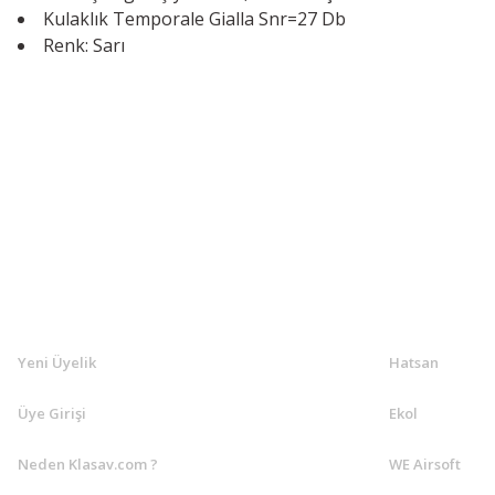
Kulaklık Temporale Gialla Snr=27 Db
Renk: Sarı
KLASAV.COM
MARKALA
Yeni Üyelik
Hatsan
Üye Girişi
Ekol
Neden Klasav.com ?
WE Airsoft