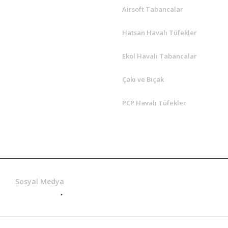
Airsoft Tabancalar
Hatsan Havalı Tüfekler
Ekol Havalı Tabancalar
Çakı ve Bıçak
PCP Havalı Tüfekler
Hatsan Yetkili
Sosyal Medya
Satış Bayi