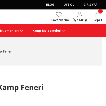
BLOG
ÜYE OL
GİRİŞ YAP
Favorilerim
Üye Girişi
Sepet
k Ekipmanları
Kamp Malzemeleri
p Feneri
 Kamp Feneri