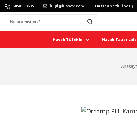
5058338635
bilgi@klasav.com
Hatsan Yetkili Satış B
Havalı Tüfekler
Havalı Tabancala
Anasay