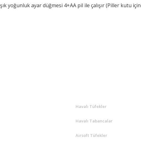
ışık yoğunluk ayar düğmesi 4+AA pil ile çalışır (Piller kutu i
Bu ürüne ilk yorumu siz yapın!
Yorum Yaz
R
ÖNE ÇIKANLAR
Havalı Tüfekler
Havalı Tabancalar
Airsoft Tüfekler