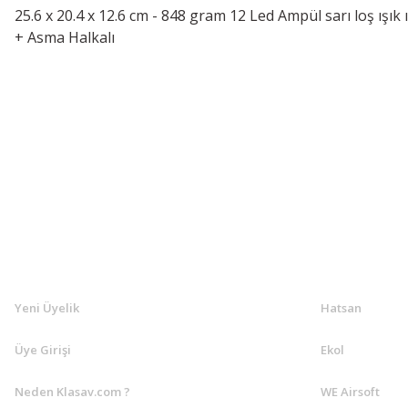
25.6 x 20.4 x 12.6 cm - 848 gram 12 Led Ampül sarı loş ışık 
+ Asma Halkalı
KLASAV.COM
MARKALA
Yeni Üyelik
Hatsan
Üye Girişi
Ekol
Neden Klasav.com ?
WE Airsoft