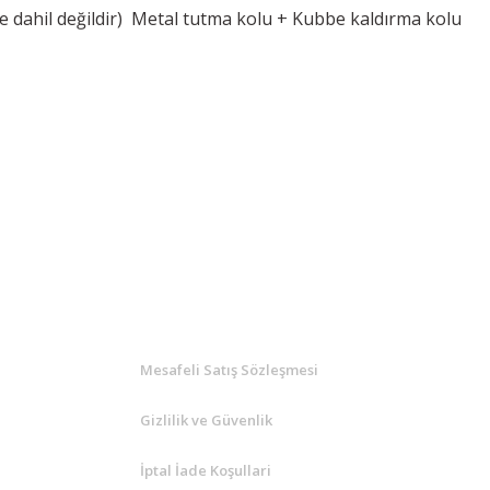
çine dahil değildir) Metal tutma kolu + Kubbe kaldırma kolu
KURUMSAL
Mesafeli Satış Sözleşmesi
Gizlilik ve Güvenlik
İptal İade Koşullari