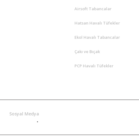
Airsoft Tabancalar
Hatsan Havalı Tüfekler
Ekol Havalı Tabancalar
Çakı ve Bıçak
PCP Havalı Tüfekler
Hatsan Yetkili
Sosyal Medya
Satış Bayi