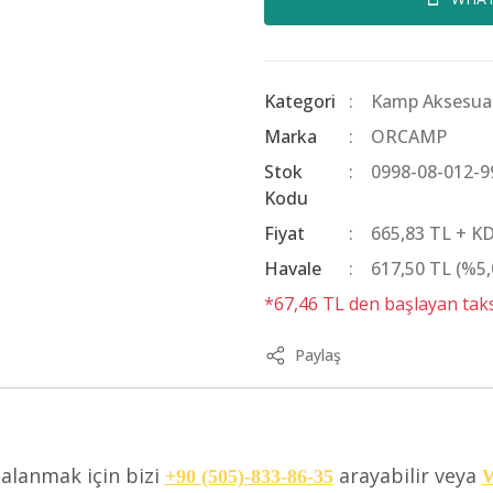
Kategori
Kamp Aksesuar
Marka
ORCAMP
Stok
0998-08-012-9
Kodu
Fiyat
665,83 TL + K
Havale
617,50 TL (%5,
*67,46 TL den başlayan taksi
Paylaş
dalanmak için bizi
arayabilir veya
+90 (505)-833-86-35
W