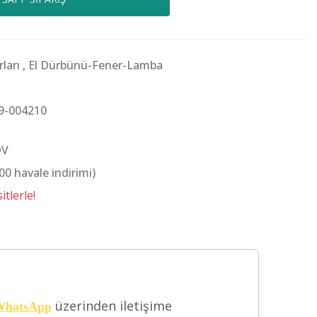
ları
,
El Dürbünü-Fener-Lamba
9-004210
DV
00 havale indirimi)
tlerle!
üzerinden iletişime
hatsApp