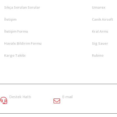
Sıkça Sorulan Sorular
Umarex
İletişim
Canik Airsoft
İletişim Formu
Kral Arms
Havale Bildirim Formu
Sig Sauer
Kargo Takibi
Rubino
Destek Hattı
E-mail
5058338635
bilgi@klasav.com