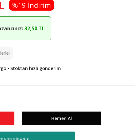
L
%19 İndirim
azancınız:
32,50 TL
erle!
rgo • Stoktan hızlı gönderim
Hemen Al
SAPP SİPARİŞ