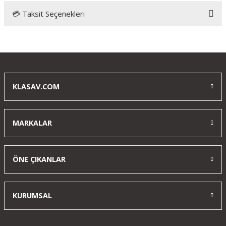
💳 Taksit Seçenekleri
Bu ürüne ilk yorumu siz yapın!
Yorum Yaz
KLASAV.COM
MARKALAR
ÖNE ÇIKANLAR
KURUMSAL