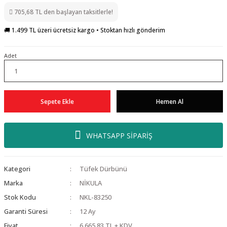
705,68 TL den başlayan taksitlerle!
🚚 1.499 TL üzeri ücretsiz kargo • Stoktan hızlı gönderim
Adet
Sepete Ekle
Hemen Al
WHATSAPP SİPARİŞ
Kategori
Tüfek Dürbünü
Marka
NİKULA
Stok Kodu
NKL-83250
Garanti Süresi
12 Ay
Fiyat
6.665,83 TL + KDV