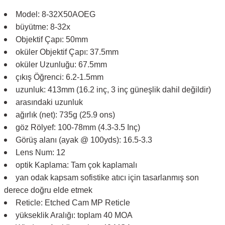
Model: 8-32X50AOEG
büyütme: 8-32x
Objektif Çapı: 50mm
oküler Objektif Çapı: 37.5mm
oküler Uzunluğu: 67.5mm
çıkış Öğrenci: 6.2-1.5mm
uzunluk: 413mm (16.2 inç, 3 inç güneşlik dahil değildir)
arasındaki uzunluk
ağırlık (net): 735g (25.9 ons)
göz Rölyef: 100-78mm (4.3-3.5 Inç)
Görüş alanı (ayak @ 100yds): 16.5-3.3
Lens Num: 12
optik Kaplama: Tam çok kaplamalı
yan odak kapsam sofistike atıcı için tasarlanmış son
derece doğru elde etmek
Reticle: Etched Cam MP Reticle
yükseklik Aralığı: toplam 40 MOA