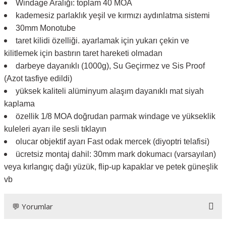
Windage Aralığı: toplam 40 MOA
kademesiz parlaklık yeşil ve kırmızı aydınlatma sistemi
30mm Monotube
taret kilidi özelliği. ayarlamak için yukarı çekin ve
kilitlemek için bastırın taret hareketi olmadan
darbeye dayanıklı (1000g), Su Geçirmez ve Sis Proof
(Azot tasfiye edildi)
yüksek kaliteli alüminyum alaşım dayanıklı mat siyah
kaplama
özellik 1/8 MOA doğrudan parmak windage ve yükseklik
kuleleri ayarı ile sesli tıklayın
olucar objektif ayarı Fast odak mercek (diyoptri telafisi)
ücretsiz montaj dahil: 30mm mark dokumacı (varsayılan)
veya kırlangıç dağı yüzük, flip-up kapaklar ve petek güneşlik
vb
💬 Yorumlar