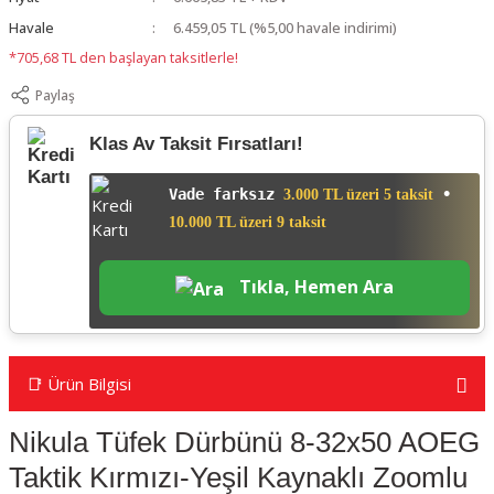
Havale
6.459,05 TL (%5,00 havale indirimi)
*705,68 TL den başlayan taksitlerle!
Paylaş
Klas Av Taksit Fırsatları!
Vade farksız
•
3.000 TL üzeri 5 taksit
10.000 TL üzeri 9 taksit
Tıkla, Hemen Ara
📑 Ürün Bilgisi
Nikula
Tüfek Dürbünü
8-32x50 AOEG
Taktik Kırmızı-Yeşil Kaynaklı Zoomlu