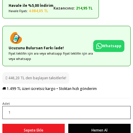
Havale ile %5,00 İndirim
Kazancınız:
214,95 TL
4.084,05 TL
Havale Fiyatı:
Whatsapp
Ucuzunu Bulursan Farkı İade!
Fiyat teklifin için ara veya whatsapp Fiyat teklifin için ara
veya whatsapp
446,20 TL den başlayan taksitlerle!
🚚 1.499 TL üzeri ücretsiz kargo • Stoktan hızlı gönderim
Adet
Sepete Ekle
Hemen Al