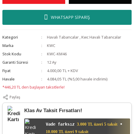
WHATSAPP SİPARİŞ
Kategori
Havalı Tabancalar
,
Kwc Havalı Tabancalar
Marka
KWC
Stok Kodu
KWC-KM46
Garanti Süresi
12 Ay
Fiyat
4.000,00 TL + KDV
Havale
4.084,05 TL (%5,00 havale indirimi)
*446,20 TL den başlayan taksitlerle!
Paylaş
Klas Av Taksit Fırsatları!
Vade farksız
•
3.000 TL üzeri 5 taksit
10.000 TL üzeri 9 taksit