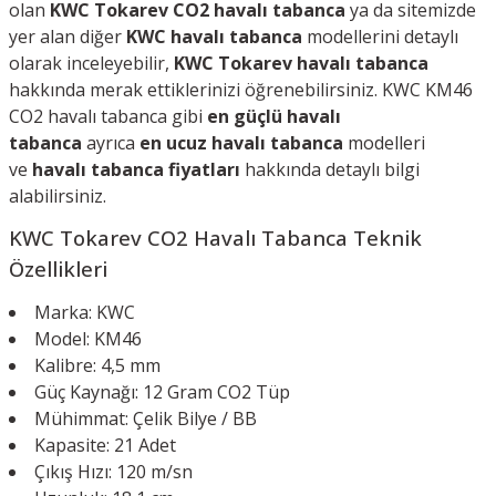
olan
KWC Tokarev CO2 havalı tabanca
ya da s
itemizde
yer alan diğer
KWC havalı tabanca
modellerini detaylı
olarak inceleyebilir,
KWC Tokarev havalı tabanca
hakkında merak ettiklerinizi öğrenebilirsiniz. KWC KM46
CO2 havalı tabanca gibi
en güçlü havalı
tabanca
ayrıca
en ucuz havalı tabanca
modelleri
ve
havalı tabanca fiyatları
hakkında detaylı bilgi
alabilirsiniz.
KWC Tokarev CO2 Havalı Tabanca
Teknik
Özellikleri
Marka: KWC
Model: KM46
Kalibre: 4,5 mm
Güç Kaynağı: 12 Gram CO2 Tüp
Mühimmat: Çelik Bilye / BB
Kapasite: 21 Adet
Çıkış Hızı: 120 m/sn