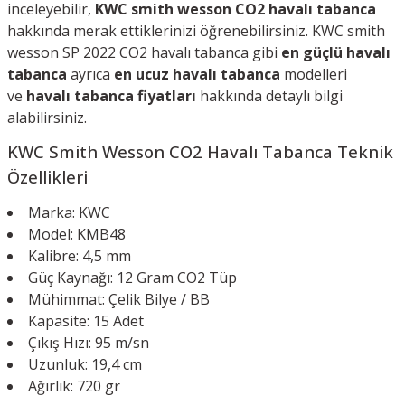
inceleyebilir,
KWC smith wesson CO2 havalı tabanca
hakkında merak ettiklerinizi öğrenebilirsiniz. KWC smith
wesson SP 2022 CO2 havalı tabanca gibi
en güçlü havalı
tabanca
ayrıca
en ucuz havalı tabanca
modelleri
ve
havalı tabanca fiyatları
hakkında detaylı bilgi
alabilirsiniz.
KWC Smith Wesson CO2 Havalı Tabanca
Teknik
Özellikleri
Marka: KWC
Model: KMB48
Kalibre: 4,5 mm
Güç Kaynağı: 12 Gram CO2 Tüp
Mühimmat: Çelik Bilye / BB
Kapasite: 15 Adet
Çıkış Hızı: 95 m/sn
Uzunluk: 19,4 cm
Ağırlık: 720 gr