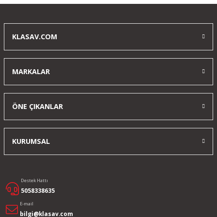
Yorum Yaz
KLASAV.COM
MARKALAR
ÖNE ÇIKANLAR
KURUMSAL
Destek Hattı
5058338635
E-mail
bilgi@klasav.com