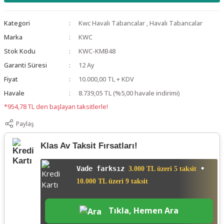
Kategori
Kwc Havalı Tabancalar
,
Havalı Tabancalar
Marka
KWC
Stok Kodu
KWC-KMB48
Garanti Süresi
12 Ay
Fiyat
10.000,00 TL + KDV
Havale
8.739,05 TL (%5,00 havale indirimi)
*954,78 TL den başlayan taksitlerle!
Paylaş
Klas Av Taksit Fırsatları!
Vade farksız
•
3.000 TL üzeri 5 taksit
10.000 TL üzeri 9 taksit
Tıkla, Hemen Ara