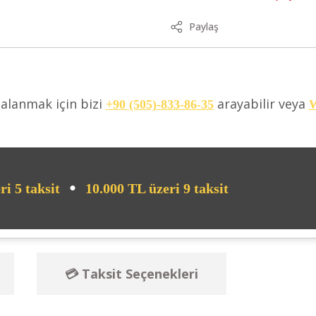
Paylaş
dalanmak için bizi
arayabilir veya
+90 (505)-833-86-35
W
•
ri 5 taksit
10.000 TL üzeri 9 taksit
💳 Taksit Seçenekleri