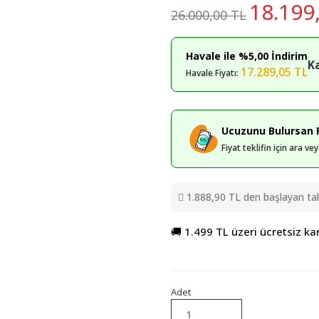
18.199
26.000,00 TL
Havale ile %5,00 İndirim
K
17.289,05 TL
Havale Fiyatı:
Ucuzunu Bulursan F
Fiyat teklifin için ara v
1.888,90 TL den başlayan taks
🚚 1.499 TL üzeri ücretsiz ka
Adet