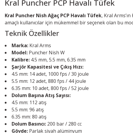
Kral Puncher PCP Havalı Tüfek
Kral Puncher Nish Ağaç PCP Havalı Tüfek
, Kral Arms’ın
amaçlı kullanıcılar için mükemmel bir seçenek olan bu model
Teknik Özellikler
Marka:
Kral Arms
Model:
Puncher Nish W
Kalibre:
4.5 mm, 5.5 mm, 6.35 mm
Şarjör Kapasitesi ve Çıkış Hızı:
4.5 mm: 14 adet, 1000 fps / 30 joule
5.5 mm: 12 adet, 880 fps / 44 joule
6.35 mm: 10 adet, 800 fps / 52 joule
Dolum Başına Atış Sayısı:
4.5 mm: 112 atış
5.5 mm: 96 atış
6.35 mm: 80 atış
Dolum Basıncı:
200 bar / 280 cc
Gövde:
Parlak siyah alüminyum