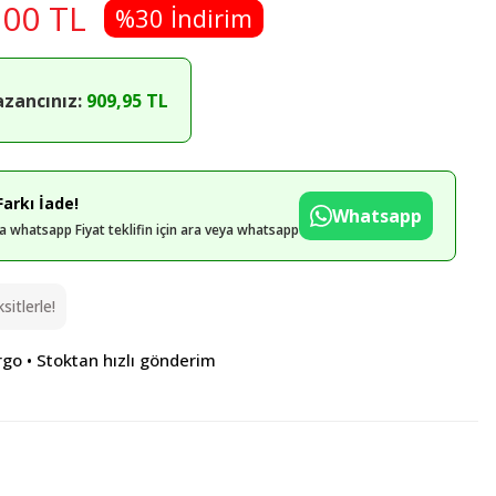
,00 TL
%30 İndirim
azancınız:
909,95 TL
arkı İade!
Whatsapp
eya whatsapp Fiyat teklifin için ara veya whatsapp
itlerle!
rgo • Stoktan hızlı gönderim