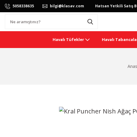
5058338635
bilgi@klasav.com
Hatsan Yetkili Satış B
Havalı Tüfekler
Havalı Tabancala
Anas