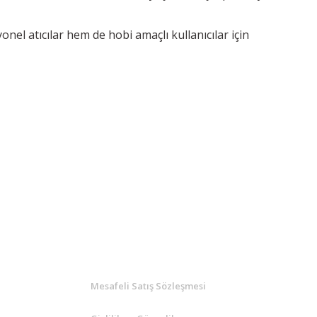
nel atıcılar hem de hobi amaçlı kullanıcılar için
KURUMSAL
Mesafeli Satış Sözleşmesi