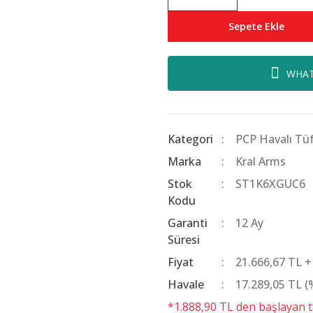
Sepete Ekle
WHAT
Kategori
PCP Havalı Tüf
Marka
Kral Arms
Stok
ST1K6XGUC6
Kodu
Garanti
12 Ay
Süresi
Fiyat
21.666,67 TL 
Havale
17.289,05 TL (
*1.888,90 TL den başlayan ta