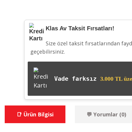
Klas Av Taksit Fırsatları!
Size özel taksit fırsatlarından fay
geçebilirsiniz.
Vade farksız
3.000 TL üze
📑 Ürün Bilgisi
💬 Yorumlar (0)