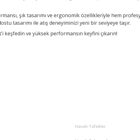
rmansı, şık tasarımı ve ergonomik özellikleriyle hem profesyo
dostu tasarımı ile atış deneyiminizi yeni bir seviyeye taşır.
k
’i keşfedin ve yüksek performansın keyfini çıkarın!
Bu ürüne ilk yorumu siz yapın!
Yorum Yaz
R
ÖNE ÇIKANLAR
Havalı Tüfekler