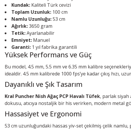
Kundak:
Kaliteli Türk cevizi
Toplam Uzunluk:
100 cm
Namlu Uzunluğu:
53 cm
Ağırlık:
3650 gram
Tetik:
Ayarlanabilir
Emniyet:
Manuel
Garanti:
1 yıl fabrika garantili
Yüksek Performans ve Güç
Bu model, 4.5 mm, 5.5 mm ve 6.35 mm kalibre seçenekleriyle f
idealdir. 4.5 mm kalibrede 1000 fps’ye kadar çıkış hızı, 
Dayanıklı ve Şık Tasarım
Kral Puncher Nish Ağaç PCP Havalı Tüfek
, parlak siya
dokusu, atıcıya nostaljik bir his verirken, modern metal 
Hassasiyet ve Ergonomi
53 cm uzunluğundaki hassas yiv-set çekilmiş çelik namlu, pel