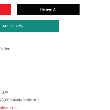
Hemen Al
SAPP SİPARİŞ
ekler
+ KDV
%5,00 havale indirimi)
ksitlerle!