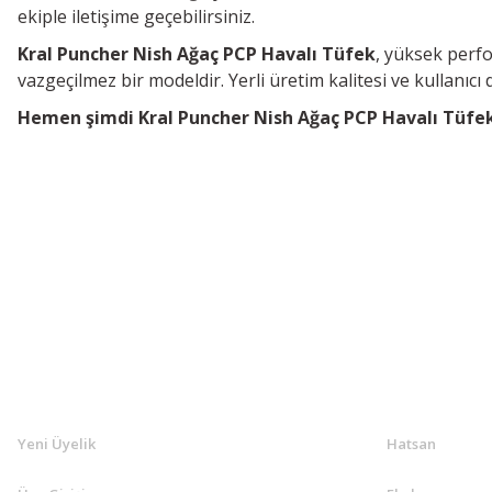
ekiple iletişime geçebilirsiniz.
Kral Puncher Nish Ağaç PCP Havalı Tüfek
, yüksek perfo
vazgeçilmez bir modeldir. Yerli üretim kalitesi ve kullanıcı 
Hemen şimdi
Kral Puncher Nish Ağaç PCP Havalı Tüfe
KLASAV.COM
MARKALA
Yeni Üyelik
Hatsan