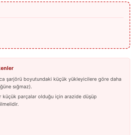
kenler
ca şarjörü boyutundaki küçük yükleyicilere göre daha
üğüne sığmaz).
 küçük parçalar olduğu için arazide düşüp
melidir.