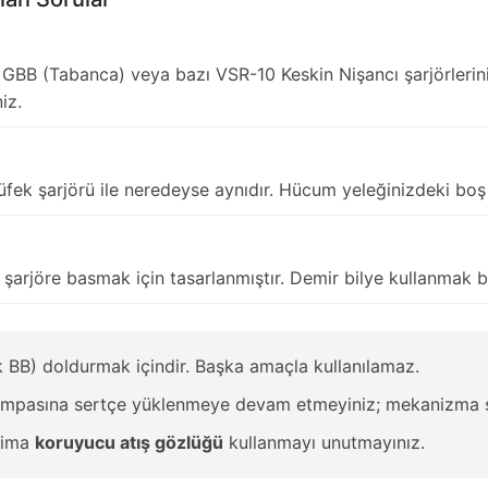
GBB (Tabanca) veya bazı VSR-10 Keskin Nişancı şarjörlerinin
iz.
ek şarjörü ile neredeyse aynıdır. Hücum yeleğinizdeki boş 
şarjöre basmak için tasarlanmıştır. Demir bilye kullanmak b
 BB) doldurmak içindir. Başka amaçla kullanılamaz.
asına sertçe yüklenmeye devam etmeyiniz; mekanizma sık
daima
koruyucu atış gözlüğü
kullanmayı unutmayınız.