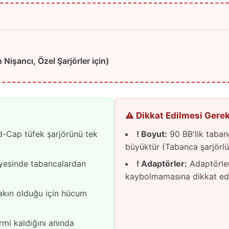
Nişancı, Özel Şarjörler için)
⚠️ Dikkat Edilmesi Gere
d-Cap tüfek şarjörünü tek
! Boyut:
90 BB'lik taban
büyüktür (Tabanca şarjörl
yesinde tabancalardan
! Adaptörler:
Adaptörler
kaybolmamasına dikkat edil
akın olduğu için hücum
mi kaldığını anında