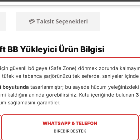
💳 Taksit Seçenekleri
t BB Yükleyici Ürün Bilgisi
k için güvenli bölgeye (Safe Zone) dönmek zorunda kalmayın
 tüfek ve tabanca şarjörünüzü tek seferde, saniyeler içinde
ü boyutunda
tasarlanmıştır; bu sayede hücum yeleğinizdeki (V
i kaldığını anında görebilirsiniz. Kutu içeriğinde bulunan
3
um sağlamasını garantiler.
WHATSAPP & TELEFON
BİREBİR DESTEK