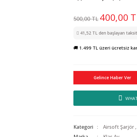
400,00 T
500,00 TL
41,52 TL den başlayan taksitl
🚚 1.499 TL üzeri ücretsiz ka
Gelince Haber Ver
WHAT
Kategori
Airsoft Şarjör
Marka
Klas Av