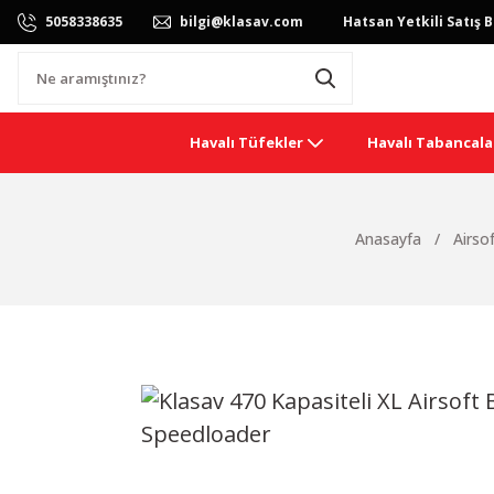
5058338635
bilgi@klasav.com
Hatsan Yetkili Satış B
Havalı Tüfekler
Havalı Tabancala
Anasayfa
Airsof