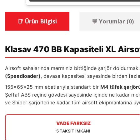
📑 Ürün Bilgisi
💬 Yorumlar (0)
Klasav 470 BB Kapasiteli XL Airsof
Airsoft sahalarında merminiz bittiğinde şarjör doldurma
(Speedloader)
, devasa kapasitesi sayesinde birden fazla
155x65x25 mm ebatlarıyla standart bir
M4 tüfek şarjör
Şeffaf ABS reçine gövdesi sayesinde içinde ne kadar merm
ve Sniper şarjörlerine kadar tüm airsoft ekipmanlarına uy
VADE FARKSIZ
5 TAKSİT İMKANI