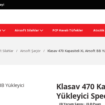
ayi
r
Airsoft Silahlar
PCP Havalı Tüfekler
Atıcılı
t Silahlar
Airsoft Şarjör
Klasav 470 Kapasiteli XL Airsoft BB Y
Klasav 470 Ka
Yükleyici Sp
(0) Yorum Sayısı - (0.0) Puan