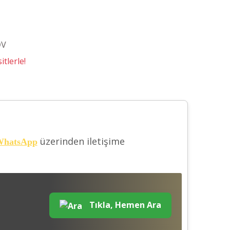
DV
tlerle!
üzerinden iletişime
hatsApp
Tıkla, Hemen Ara