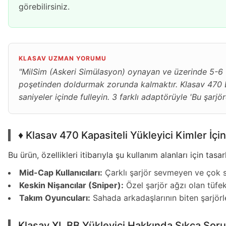
görebilirsiniz.
KLASAV UZMAN YORUMU
"MilSim (Askeri Simülasyon) oynayan ve üzerinde 5-6 t
poşetinden doldurmak zorunda kalmaktır. Klasav 470 BB 
saniyeler içinde fulleyin. 3 farklı adaptörüyle 'Bu şarj
♦️ Klasav 470 Kapasiteli Yükleyici Kimler İç
Bu ürün, özellikleri itibarıyla şu kullanım alanları için tasar
Mid-Cap Kullanıcıları:
Çarklı şarjör sevmeyen ve çok sa
Keskin Nişancılar (Sniper):
Özel şarjör ağzı olan tüfek
Takım Oyuncuları:
Sahada arkadaşlarının biten şarjörl
Klasav XL BB Yükleyici Hakkında Sıkça Soru