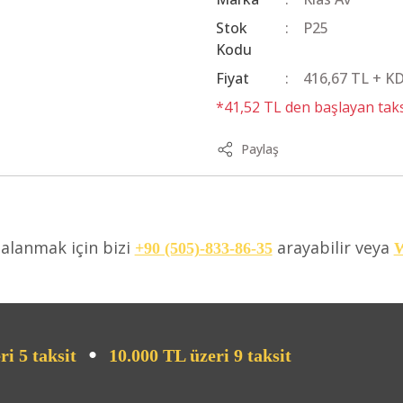
Stok
P25
Kodu
Fiyat
416,67 TL + K
*41,52 TL den başlayan taksi
Paylaş
dalanmak için bizi
arayabilir veya
+90 (505)-833-86-35
W
•
ri 5 taksit
10.000 TL üzeri 9 taksit