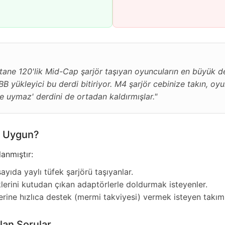
ane 120'lik Mid-Cap şarjör taşıyan oyuncuların en büyük de
yükleyici bu derdi bitiriyor. M4 şarjör cebinize takın, oyu
öre uymaz' derdini de ortadan kaldırmışlar."
in Uygun?
lanmıştır:
yıda yaylı tüfek şarjörü taşıyanlar.
lerini kutudan çıkan adaptörlerle doldurmak isteyenler.
erine hızlıca destek (mermi takviyesi) vermek isteyen takım 
lan Sorular