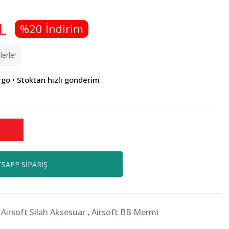
L
%20 İndirim
erle!
rgo • Stoktan hızlı gönderim
SAPP SİPARİŞ
,
Airsoft Silah Aksesuar
,
Airsoft BB Mermi