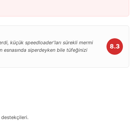
rdi, küçük speedloader'ları sürekli mermi
8.3
n esnasında siperdeyken bile tüfeğinizi
destekçileri.