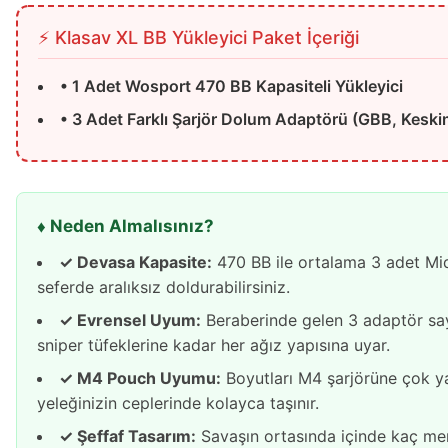
⚡️ Klasav XL BB Yükleyici Paket İçeriği
• 1 Adet Wosport 470 BB Kapasiteli Yükleyici
• 3 Adet Farklı Şarjör Dolum Adaptörü (GBB, Keskin 
♦️ Neden Almalısınız?
✓ Devasa Kapasite:
470 BB ile ortalama 3 adet Mi
seferde aralıksız doldurabilirsiniz.
✓ Evrensel Uyum:
Beraberinde gelen 3 adaptör sa
sniper tüfeklerine kadar her ağız yapısına uyar.
✓ M4 Pouch Uyumu:
Boyutları M4 şarjörüne çok y
yeleğinizin ceplerinde kolayca taşınır.
✓ Şeffaf Tasarım:
Savaşın ortasında içinde kaç mer