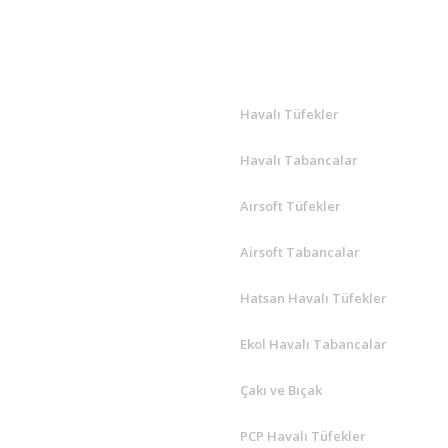
siksiz ve kaliteli şekilde gönderdiler gayet ilgil
eniş ve kaliteli fiyat anlamındada minimum fiy
R
ÖNE ÇIKANLAR
m
Havalı Tüfekler
Havalı Tabancalar
Airsoft Tüfekler
Airsoft Tabancalar
Hatsan Havalı Tüfekler
Ekol Havalı Tabancalar
Çakı ve Bıçak
PCP Havalı Tüfekler