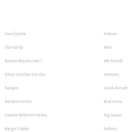
Bütün eksiklerimi Klas av üzerinden alıyorum ek
herkese tavsiye ediyorum ürün yelpazesi çok g
KLASAV.COM
MARKALA
samimiyetine güvendiğim tek firma diyebiliri
emirhan aydın | 14/01/2026
Yeni Üyelik
Hatsan
Üye Girişi
Ekol
Yorum Yaz
Neden Klasav.com ?
WE Airsoft
Sıkça Sorulan Sorular
Umarex
İletişim
Canik Airsoft
İletişim Formu
Kral Arms
Havale Bildirim Formu
Sig Sauer
Kargo Takibi
Rubino