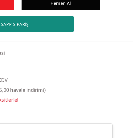
Hemen Al
SAPP SİPARİŞ
si
 KDV
,00 havale indirimi)
itlerle!