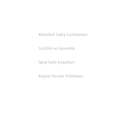
iler her konuda yardımcı oluyorlar gayet ilgili
at veriyolar ve üstüne kampanyalar yapıyorlar
KURUMSAL
Mesafeli Satış Sözleşmesi
Gizlilik ve Güvenlik
İptal İade Koşullari
Kişisel Veriler Politikası