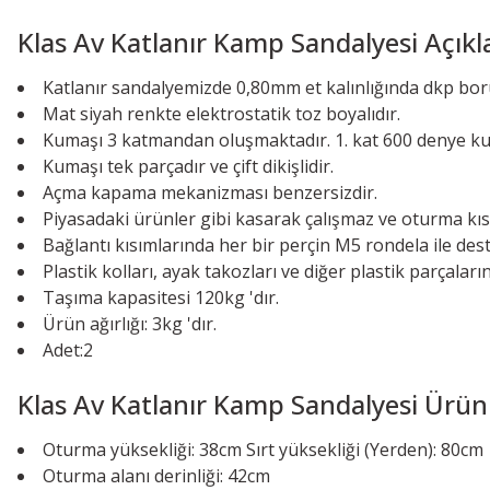
Klas Av Katlanır Kamp Sandalyesi Açıkl
Katlanır sandalyemizde 0,80mm et kalınlığında dkp boru
Mat siyah renkte elektrostatik toz boyalıdır.
Kumaşı 3 katmandan oluşmaktadır. 1. kat 600 denye kumaş
Kumaşı tek parçadır ve çift dikişlidir.
Açma kapama mekanizması benzersizdir.
Piyasadaki ürünler gibi kasarak çalışmaz ve oturma k
Bağlantı kısımlarında her bir perçin M5 rondela ile de
Plastik kolları, ayak takozları ve diğer plastik parçal
Taşıma kapasitesi 120kg 'dır.
Ürün ağırlığı: 3kg 'dır.
Adet:2
Klas Av Katlanır Kamp Sandalyesi Ürün 
Oturma yüksekliği: 38cm Sırt yüksekliği (Yerden): 80cm
Oturma alanı derinliği: 42cm