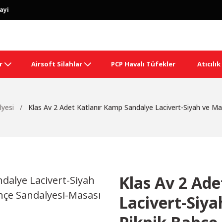
ayi
r
Airsoft Silahlar
PCP Havalı Tüfekler
Atıcılı
yesi
Klas Av 2 Adet Katlanır Kamp Sandalye Lacivert-Siyah ve Mas
Klas Av 2 Ad
Lacivert-Siya