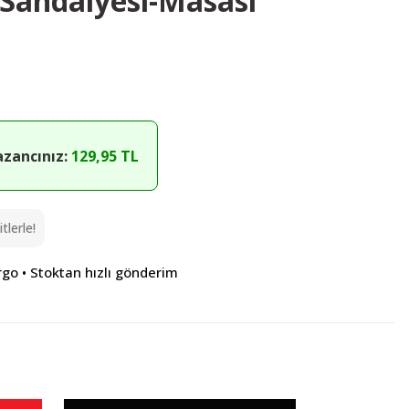
 Sandalyesi-Masası
azancınız:
129,95 TL
lerle!
rgo • Stoktan hızlı gönderim