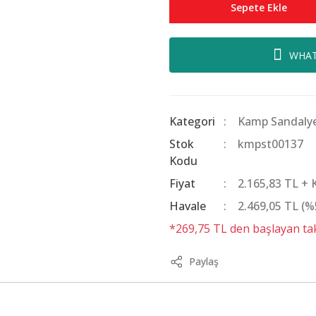
Sepete Ekle
WHAT
Kategori
Kamp Sandalye
Stok
kmpst00137
Kodu
Fiyat
2.165,83 TL +
Havale
2.469,05 TL (%5
*269,75 TL den başlayan taks
Paylaş