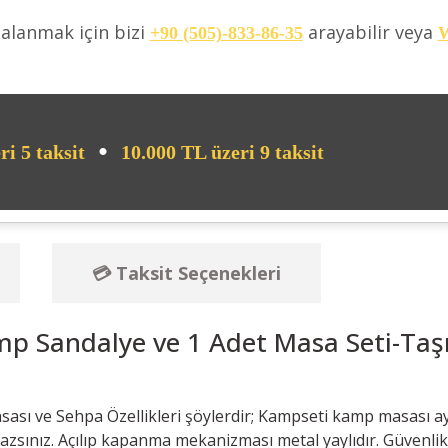
dalanmak için bizi
arayabilir veya
+90 (505)-833-86-35
W
•
ri 5 taksit
10.000 TL üzeri 9 taksit
💳 Taksit Seçenekleri
mp Sandalye ve 1 Adet Masa Seti-Taşı
sı ve Sehpa Özellikleri şöylerdir; Kampseti kamp masası ayağı
zsınız. Açılıp kapanma mekanizması metal yaylıdır. Güvenlik 