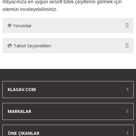
ihtiyacınıza en uygun airsoft tüfek çeşitlerini görmek için
sitemizi inceleyebilirsiniz.
💬 Yorumlar
💳 Taksit Seçenekleri
Bu ürüne ilk yorumu siz yapın!
Yorum Yaz
KLASAV.COM
MARKALAR
ÖNE ÇIKANLAR