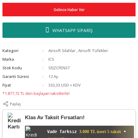
Gelince Haber Ver
WHATSAPP SİPARİŞ
Kategori
Airsoft Silahlar
,
Airsoft Tüfekler
Marka
ICS
Stok Kodu
SFJZCFEN37
Garanti Süresi
12 Ay
Fiyat
333,33 USD + KDV
*1.877,72 TL den başlayan taksitlerle!
Paylaş
Klas Av Taksit Fırsatları!
Vade farksız
•
3.000 TL üzeri 5 taksit