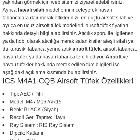
yakından görmek için web sitemizi ziyaret edebilirsiniz.
Ayrıca
havalı silah
modellerini inceleyerek havalı
tabancalara dair merak ettiklerinizi, en güçlü airsoft silah ve
ayrıca en ucuz airsoft tüfek modelleri, airsoft tüfek fiyatları
hakkında detaylı bilgi alabilirsiniz. Atıcılık sporu ile ilgilenen
ya da hobi olarak atıcılığa merak salan kişiler ateşli silah ya
da kurusıkı tabanca yerine artık
airsoft tüfek
, airsoft tabanca,
havalı tüfek ya da havalı tabanca tercih ediyor.
Airsoft
ve
havalı tüfekler hakkında merak edilen tüm bilgileri ise
aşağıdaki açıklama kısmında bulabilirsiniz.
ICS M4A1 CQB Airsoft Tüfek Özellikleri
Tipi: AEG / Pilli
Model: M4 / M16 /AR15
Renk: BLACK (Siyah)
Recoil Geri Tepme: Hayır
Ray Sistemi: RIS Ray Sistemi
Dipçik: Katlanır