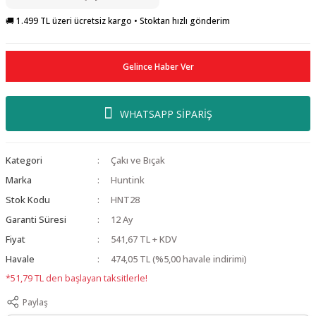
🚚 1.499 TL üzeri ücretsiz kargo • Stoktan hızlı gönderim
Gelince Haber Ver
WHATSAPP SİPARİŞ
Kategori
Çakı ve Bıçak
Marka
Huntink
Stok Kodu
HNT28
Garanti Süresi
12 Ay
Fiyat
541,67 TL + KDV
Havale
474,05 TL (%5,00 havale indirimi)
*51,79 TL den başlayan taksitlerle!
Paylaş