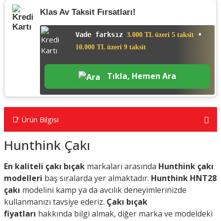
Klas Av Taksit Fırsatları!
Vade farksız
•
3.000 TL üzeri 5 taksit
10.000 TL üzeri 9 taksit
Tıkla, Hemen Ara
📑 Ürün Bilgisi
Hunthink Çakı
En kaliteli çakı bıçak
markaları arasında
Hunthink çakı
modelleri
baş sıralarda yer almaktadır.
Hunthink HNT28
çakı
modelini kamp ya da avcılık deneyimlerinizde
kullanmanızı tavsiye ederiz.
Çakı bıçak
fiyatları
hakkında bilgi almak, diğer marka ve modeldeki