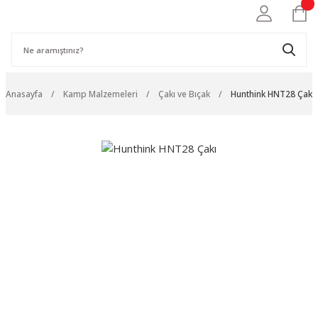
Anasayfa
Kamp Malzemeleri
Çakı ve Bıçak
Hunthink HNT28 Çakı