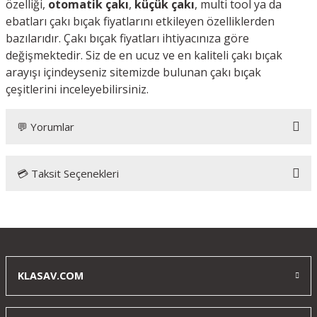
özelliği,
otomatik çakı
,
küçük çakı
, multi tool ya da
ebatları çakı bıçak fiyatlarını etkileyen özelliklerden
bazılarıdır. Çakı bıçak fiyatları ihtiyacınıza göre
değişmektedir. Siz de en ucuz ve en kaliteli çakı bıçak
arayışı içindeyseniz sitemizde bulunan çakı bıçak
çeşitlerini inceleyebilirsiniz.
💬 Yorumlar
💳 Taksit Seçenekleri
Bu ürüne ilk yorumu siz yapın!
Yorum Yaz
KLASAV.COM