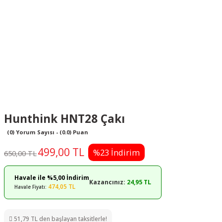
Hunthink HNT28 Çakı
(0) Yorum Sayısı - (0.0) Puan
499,00 TL
%23 İndirim
650,00 TL
Havale ile %5,00 İndirim
Kazancınız:
24,95 TL
474,05 TL
Havale Fiyatı:
51,79 TL den başlayan taksitlerle!