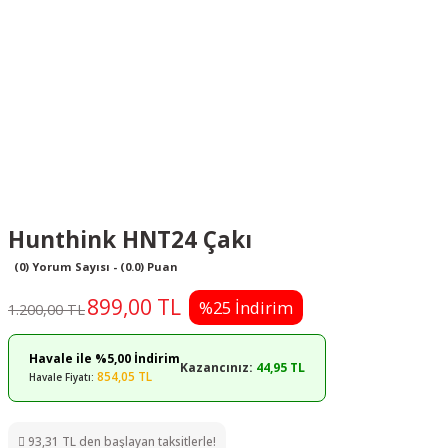
Hunthink HNT24 Çakı
(0) Yorum Sayısı - (0.0) Puan
899,00 TL
%25 İndirim
1.200,00 TL
Havale ile %5,00 İndirim
Kazancınız:
44,95 TL
854,05 TL
Havale Fiyatı:
93,31 TL den başlayan taksitlerle!