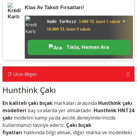
Klas Av Taksit Fırsatları!
Vade farksız
•
3.000 TL üzeri 5 taksit
10.000 TL üzeri 9 taksit
Tıkla, Hemen Ara
📑 Ürün Bilgisi
Hunthink Çakı
En kaliteli çakı bıçak
markaları arasında
Hunthink çakı
modelleri
baş sıralarda yer almaktadır.
Hunthink HNT24
çakı
modelini kamp ya da avcılık deneyimlerinizde
kullanmanızı tavsiye ederiz.
Çakı bıçak
fiyatları
hakkında bilgi almak, diğer marka ve modeldeki