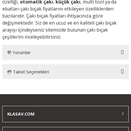
özelliği,
otomatik çakı
,
küçük çakı
, multi tool ya da
ebatları çakı bıçak fiyatlarını etkileyen özelliklerden
bazılarıdır. Çakı bıçak fiyatları ihtiyacınıza göre
değişmektedir. Siz de en ucuz ve en kaliteli çakı bıçak
arayışı içindeyseniz sitemizde bulunan çakı bıçak
çeşitlerini inceleyebilirsiniz.
💬 Yorumlar
💳 Taksit Seçenekleri
Bu ürüne ilk yorumu siz yapın!
Yorum Yaz
KLASAV.COM