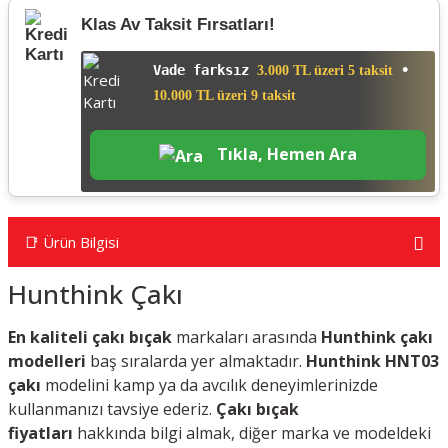
Klas Av Taksit Fırsatları!
Vade farksız
•
3.000 TL üzeri 5 taksit
10.000 TL üzeri 9 taksit
Tıkla, Hemen Ara
📑 Ürün Bilgisi
Hunthink Çakı
En kaliteli çakı bıçak
markaları arasında
Hunthink çakı
modelleri
baş sıralarda yer almaktadır.
Hunthink HNT03
çakı
modelini kamp ya da avcılık deneyimlerinizde
kullanmanızı tavsiye ederiz.
Çakı bıçak
fiyatları
hakkında bilgi almak, diğer marka ve modeldeki