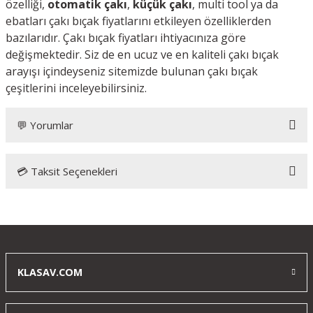
özelliği,
otomatik çakı
,
küçük çakı
, multi tool ya da
ebatları çakı bıçak fiyatlarını etkileyen özelliklerden
bazılarıdır. Çakı bıçak fiyatları ihtiyacınıza göre
değişmektedir. Siz de en ucuz ve en kaliteli çakı bıçak
arayışı içindeyseniz sitemizde bulunan çakı bıçak
çeşitlerini inceleyebilirsiniz.
💬 Yorumlar
💳 Taksit Seçenekleri
Bu ürüne ilk yorumu siz yapın!
Yorum Yaz
KLASAV.COM