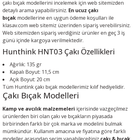
çakı bıçak modellerini incelemek için web sitemizden
detaylı arama yapabilirsiniz.
En ucuz çakı
bıçak
modellerine en uygun ödeme koşulları ile
klasav.com web sitemiz üzerinden sipariş verebilirsiniz.
Web sitemizden sipariş verdiğiniz ürünler en geç 3 iş
günü içinde kargoya verilmektedir.
Hunthink HNT03 Çakı Özellikleri
Ağırlık: 135 gr
Kapalı Boyut: 11,5 cm
Açık Boyut: 20 cm
Tüm Huntink çakı bıçak modellerimiz kılıf hediyelidir.
Çakı Bıçak Modelleri
Kamp ve avcılık malzemeleri
içerisinde vazgeçilmez
ürünlerden biri olan çakı ve bıçakların piyasada
birbirinden farklı bir çok marka ve modelini bulmak
mümkündür. Kullanım amacına ve fiyatına göre farklı
modeller arasından seçim yapabileceğiniz
çakı & bıçak