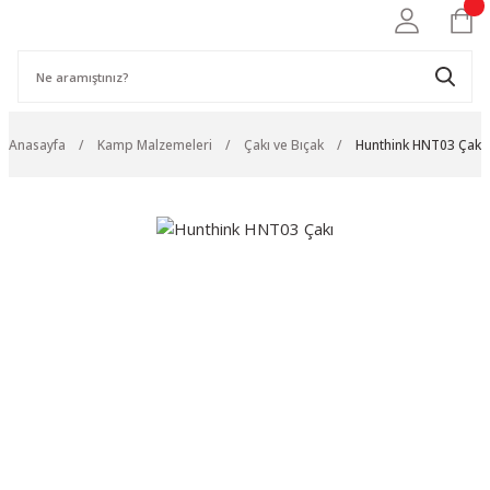
Anasayfa
Kamp Malzemeleri
Çakı ve Bıçak
Hunthink HNT03 Çakı