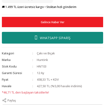
🚚 1.499 TL üzeri ücretsiz kargo • Stoktan hızlı gönderim
Gelince Haber Ver
WHATSAPP SİPARİŞ
Kategori
Çakı ve Bıçak
Marka
Huntink
Stok Kodu
HNT03
Garanti Süresi
12 Ay
Fiyat
458,33 TL + KDV
Havale
427,50 TL (%5,00 havale indirimi)
*46,71 TL den başlayan taksitlerle!
Paylaş