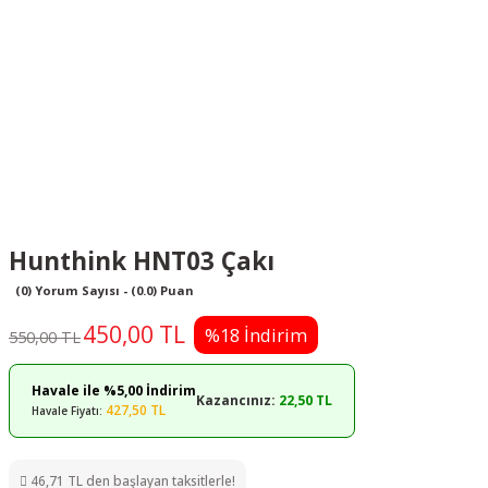
Hunthink HNT03 Çakı
(0) Yorum Sayısı - (0.0) Puan
450,00 TL
%18 İndirim
550,00 TL
Havale ile %5,00 İndirim
Kazancınız:
22,50 TL
427,50 TL
Havale Fiyatı:
46,71 TL den başlayan taksitlerle!