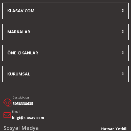
Mustafa Arık | 21/07/2022
KLASAV.COM
Yorum Yaz
MARKALAR
ÖNE ÇIKANLAR
KURUMSAL
Destek Hattı
5058338635
E-mail
bilgi@klasav.com
Sosyal Medya
Hatsan Yetkili