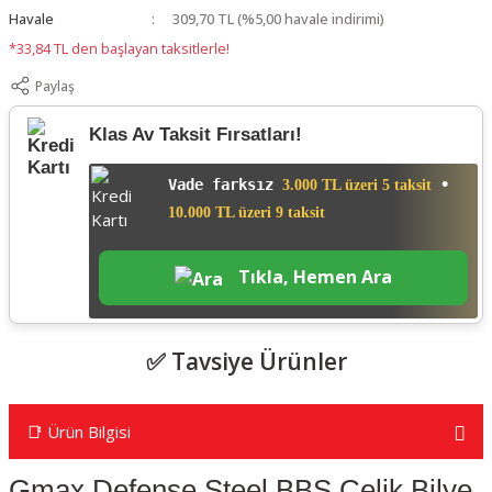
Havale
309,70 TL (%5,00 havale indirimi)
*33,84 TL den başlayan taksitlerle!
Paylaş
Klas Av Taksit Fırsatları!
Vade farksız
•
3.000 TL üzeri 5 taksit
10.000 TL üzeri 9 taksit
Tıkla, Hemen Ara
✅ Tavsiye Ürünler
%21
📑 Ürün Bilgisi
🎁 HEDİYELİ
Gmax Defense Steel
BBS
Çelik Bilye