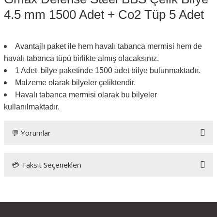
4.5 mm 1500 Adet + Co2 Tüp 5 Adet
Avantajlı paket ile hem havalı tabanca mermisi hem de
havalı tabanca tüpü birlikte almış olacaksınız.
1 Adet bilye paketinde 1500 adet bilye bulunmaktadır.
Malzeme olarak bilyeler çeliktendir.
Havalı tabanca mermisi olarak bu bilyeler
KARGO BEDAVA
kullanılmaktadır.
(1) Yorum
💬 Yorumlar
Ekol ES P66 Havalı Tabanca 4.5 mm Parlak Beyaz
4.449,00 TL
💳 Taksit Seçenekleri
3.499,00 TL
Havale ile : 3.324,05 TL
En ucuz Havalı tabanca mermisi
Hızlı kargolama ve müşteri ilgisi için teşekkür ederim