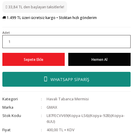
33,84 TL den başlayan taksitlerle!
🚚 1.499 TL üzeri ücretsiz kargo • Stoktan hızlı gönderim
Adet
Sepete Ekle
Hemen Al
WHATSAPP SİPARİŞ
Kategori
Havalı Tabanca Mermisi
Marka
GMAX
Stok Kodu
L87FECVV69(Kopya-LS6)(Kopya-92B)(Kopya-
6UU)
Fiyat
400,00 TL + KDV