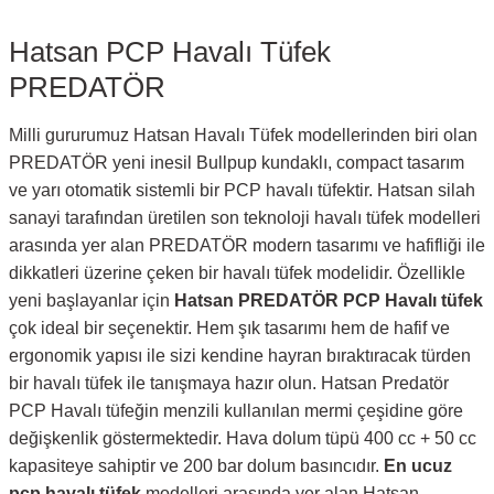
Hatsan PCP Havalı Tüfek
PREDATÖR
Milli gururumuz Hatsan Havalı Tüfek modellerinden biri olan
PREDATÖR yeni inesil Bullpup kundaklı, compact tasarım
ve yarı otomatik sistemli bir PCP havalı tüfektir. Hatsan silah
sanayi tarafından üretilen son teknoloji havalı tüfek modelleri
arasında yer alan PREDATÖR modern tasarımı ve hafifliği ile
dikkatleri üzerine çeken bir havalı tüfek modelidir. Özellikle
yeni başlayanlar için
Hatsan
PREDATÖR
PCP Havalı tüfek
çok ideal bir seçenektir. Hem şık tasarımı hem de hafif ve
ergonomik yapısı ile sizi kendine hayran bıraktıracak türden
bir havalı tüfek ile tanışmaya hazır olun. Hatsan Predatör
PCP Havalı tüfeğin menzili kullanılan mermi çeşidine göre
değişkenlik göstermektedir. Hava dolum tüpü 400 cc + 50 cc
kapasiteye sahiptir ve 200 bar dolum basıncıdır.
En ucuz
pcp havalı tüfek
modelleri arasında yer alan Hatsan