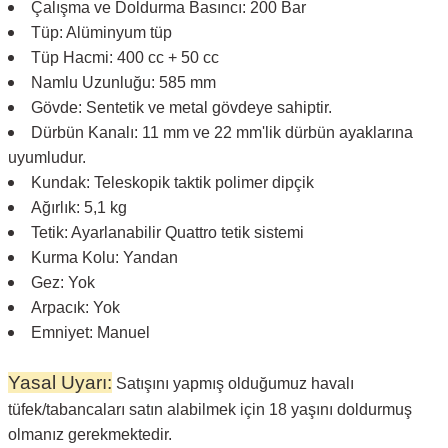
Çalışma ve Doldurma Basıncı: 200 Bar
Tüp: Alüminyum tüp
Tüp Hacmi: 400 cc + 50 cc
Namlu Uzunluğu: 585 mm
Gövde: Sentetik ve metal gövdeye sahiptir.
Dürbün Kanalı: 11 mm ve 22 mm'lik dürbün ayaklarına
uyumludur.
Kundak: Teleskopik taktik polimer dipçik
Ağırlık: 5,1 kg
Tetik: Ayarlanabilir Quattro tetik sistemi
Kurma Kolu: Yandan
Gez: Yok
Arpacık: Yok
Emniyet: Manuel
Yasal Uyarı:
Satışını yapmış olduğumuz havalı
tüfek/tabancaları satın alabilmek için 18 yaşını doldurmuş
olmanız gerekmektedir.