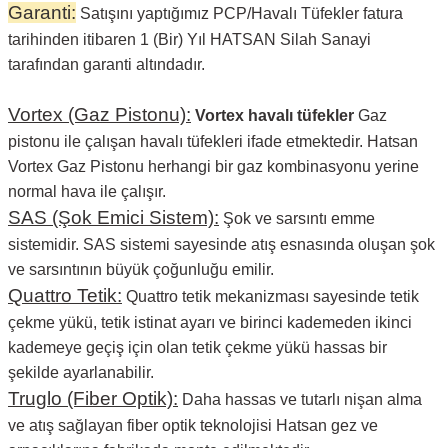
Garanti:
Satışını yaptığımız PCP/Havalı Tüfekler fatura
tarihinden itibaren 1 (Bir) Yıl HATSAN Silah Sanayi
tarafından garanti altındadır.
Vortex (Gaz Pistonu):
Vortex havalı tüfekler
Gaz
pistonu ile çalışan havalı tüfekleri ifade etmektedir. Hatsan
Vortex Gaz Pistonu herhangi bir gaz kombinasyonu yerine
normal hava ile çalışır.
SAS (Şok Emici Sistem):
Şok ve sarsıntı emme
sistemidir. SAS sistemi sayesinde atış esnasında oluşan şok
ve sarsıntının büyük çoğunluğu emilir.
Quattro Tetik:
Quattro tetik mekanizması sayesinde tetik
çekme yükü, tetik istinat ayarı ve birinci kademeden ikinci
kademeye geçiş için olan tetik çekme yükü hassas bir
şekilde ayarlanabilir.
Truglo (Fiber Optik):
Daha hassas ve tutarlı nişan alma
ve atış sağlayan fiber optik teknolojisi Hatsan gez ve