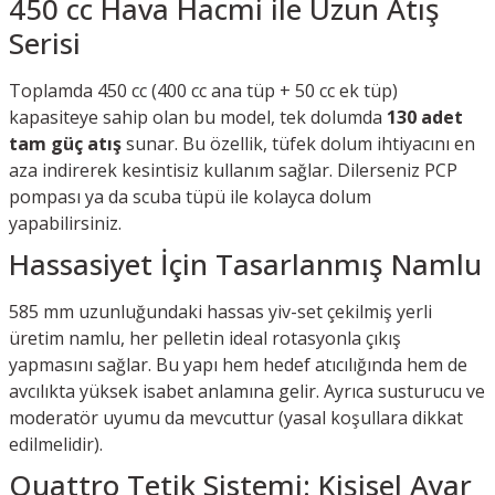
450 cc Hava Hacmi ile Uzun Atış
Serisi
Toplamda 450 cc (400 cc ana tüp + 50 cc ek tüp)
kapasiteye sahip olan bu model, tek dolumda
130 adet
tam güç atış
sunar. Bu özellik, tüfek dolum ihtiyacını en
aza indirerek kesintisiz kullanım sağlar. Dilerseniz PCP
pompası ya da scuba tüpü ile kolayca dolum
yapabilirsiniz.
Hassasiyet İçin Tasarlanmış Namlu
585 mm uzunluğundaki hassas yiv-set çekilmiş yerli
üretim namlu, her pelletin ideal rotasyonla çıkış
yapmasını sağlar. Bu yapı hem hedef atıcılığında hem de
avcılıkta yüksek isabet anlamına gelir. Ayrıca susturucu ve
moderatör uyumu da mevcuttur (yasal koşullara dikkat
edilmelidir).
Quattro Tetik Sistemi: Kişisel Ayar