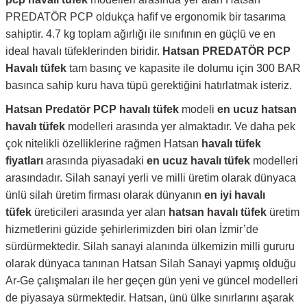
PREDATÖR PCP oldukça hafif ve ergonomik bir tasarıma
sahiptir. 4.7 kg toplam ağırlığı ile sınıfının en güçlü ve en
ideal havalı tüfeklerinden biridir.
Hatsan PREDATÖR PCP
Havalı tüfek
tam basınç ve kapasite ile dolumu için 300 BAR
basınca sahip kuru hava tüpü gerektiğini hatırlatmak isteriz.
Hatsan
Predatör
PCP havalı tüfek
modeli
en ucuz hatsan
havalı tüfek
modelleri arasında yer almaktadır. Ve daha pek
çok nitelikli özelliklerine rağmen Hatsan
havalı tüfek
fiyatları
arasında piyasadaki
en ucuz havalı tüfek
modelleri
arasındadır. Silah sanayi yerli ve milli üretim olarak dünyaca
ünlü silah üretim firması olarak dünyanın
en iyi havalı
tüfek
üreticileri arasında yer alan
hatsan havalı tüfek
üretim
hizmetlerini güzide şehirlerimizden biri olan İzmir’de
sürdürmektedir. Silah sanayi alanında ülkemizin milli gururu
olarak dünyaca tanınan Hatsan Silah Sanayi yapmış olduğu
Ar-Ge çalışmaları ile her geçen gün yeni ve güncel modelleri
de piyasaya sürmektedir. Hatsan, ünü ülke sınırlarını aşarak