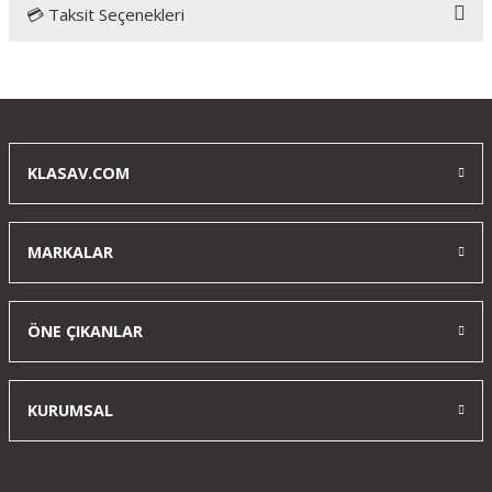
💳 Taksit Seçenekleri
Bu ürüne ilk yorumu siz yapın!
Yorum Yaz
KLASAV.COM
MARKALAR
ÖNE ÇIKANLAR
KURUMSAL