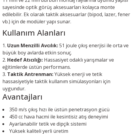
11 mm ve 22 mm dürbün montaj raylarına uyumlu yapısı
sayesinde optik görüş aksesuarları kolayca monte
edilebilir. Ek olarak taktik aksesuarlar (bipod, lazer, fener
vb.) için de modüler yapı sunar.
Kullanım Alanları
Uzun Menzilli Avcılık:
51 joule çıkış enerjisi ile orta ve
büyük boy avlarda etkin sonuç.
Hedef Atıcılığı:
Hassasiyet odaklı yarışmalar ve
eğitimlerde üstün performans.
Taktik Antrenman:
Yüksek enerji ve tetik
hassasiyetiyle taktik kullanım simülasyonları için
uygundur.
Avantajları
350 m/s çıkış hızı ile üstün penetrasyon gücü
450 cc hava hacmi ile kesintisiz atış deneyimi
Ayarlanabilir tetik ve dipçik sistemi
Yüksek kaliteli yerli üretim