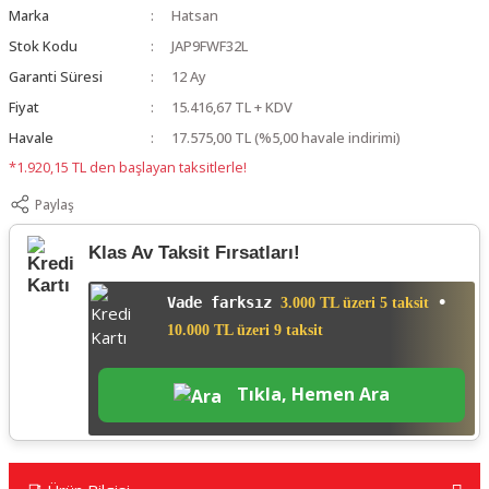
Marka
Hatsan
Stok Kodu
JAP9FWF32L
Garanti Süresi
12 Ay
Fiyat
15.416,67 TL + KDV
Havale
17.575,00 TL (%5,00 havale indirimi)
*1.920,15 TL den başlayan taksitlerle!
Paylaş
Klas Av Taksit Fırsatları!
Vade farksız
•
3.000 TL üzeri 5 taksit
10.000 TL üzeri 9 taksit
Tıkla, Hemen Ara