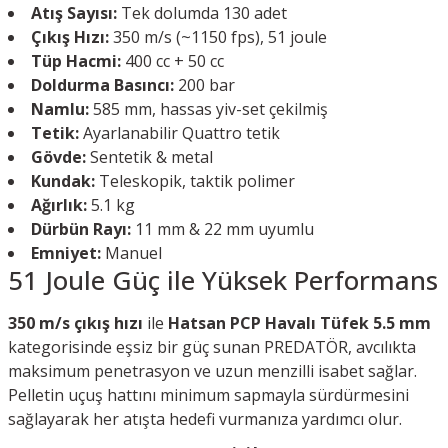
Atış Sayısı:
Tek dolumda 130 adet
Çıkış Hızı:
350 m/s (~1150 fps), 51 joule
Tüp Hacmi:
400 cc + 50 cc
Doldurma Basıncı:
200 bar
Namlu:
585 mm, hassas yiv-set çekilmiş
Tetik:
Ayarlanabilir Quattro tetik
Gövde:
Sentetik & metal
Kundak:
Teleskopik, taktik polimer
Ağırlık:
5.1 kg
Dürbün Rayı:
11 mm & 22 mm uyumlu
Emniyet:
Manuel
51 Joule Güç ile Yüksek Performans
350 m/s çıkış hızı
ile
Hatsan PCP Havalı Tüfek 5.5 mm
kategorisinde eşsiz bir güç sunan PREDATÖR, avcılıkta
maksimum penetrasyon ve uzun menzilli isabet sağlar.
Pelletin uçuş hattını minimum sapmayla sürdürmesini
sağlayarak her atışta hedefi vurmanıza yardımcı olur.