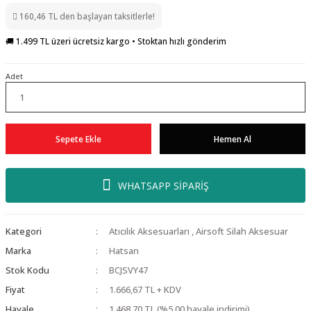
160,46 TL den başlayan taksitlerle!
🚚 1.499 TL üzeri ücretsiz kargo • Stoktan hızlı gönderim
Adet
Sepete Ekle
Hemen Al
WHATSAPP SİPARİŞ
Kategori
Atıcılık Aksesuarları
,
Airsoft Silah Aksesuar
Marka
Hatsan
Stok Kodu
BCJSVY47
Fiyat
1.666,67 TL + KDV
Havale
1.468,70 TL (%5,00 havale indirimi)