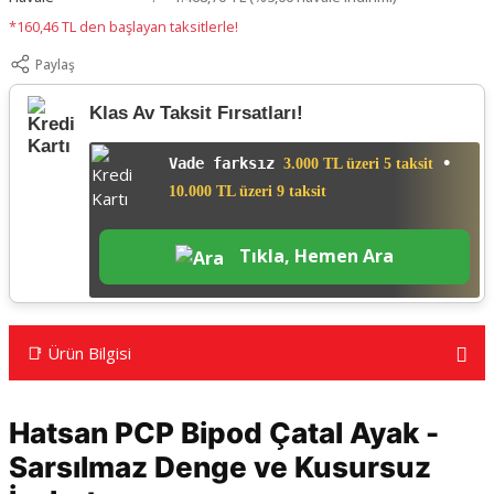
*160,46 TL den başlayan taksitlerle!
Paylaş
Klas Av Taksit Fırsatları!
Vade farksız
•
3.000 TL üzeri 5 taksit
10.000 TL üzeri 9 taksit
Tıkla, Hemen Ara
📑 Ürün Bilgisi
Hatsan PCP Bipod Çatal Ayak -
Sarsılmaz Denge ve Kusursuz