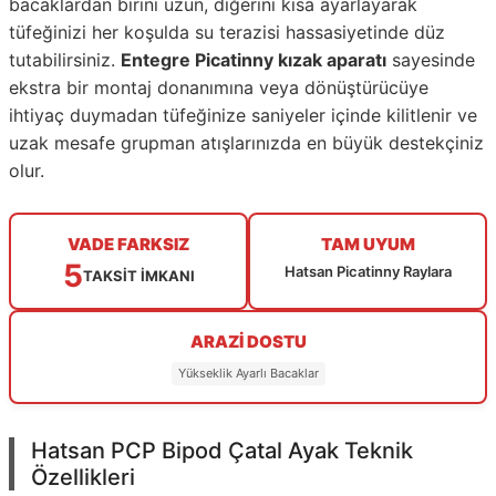
bacaklardan birini uzun, diğerini kısa ayarlayarak
tüfeğinizi her koşulda su terazisi hassasiyetinde düz
tutabilirsiniz.
Entegre Picatinny kızak aparatı
sayesinde
ekstra bir montaj donanımına veya dönüştürücüye
ihtiyaç duymadan tüfeğinize saniyeler içinde kilitlenir ve
uzak mesafe grupman atışlarınızda en büyük destekçiniz
olur.
VADE FARKSIZ
TAM UYUM
5
Hatsan Picatinny Raylara
TAKSİT İMKANI
ARAZİ DOSTU
Yükseklik Ayarlı Bacaklar
Hatsan PCP Bipod Çatal Ayak Teknik
Özellikleri