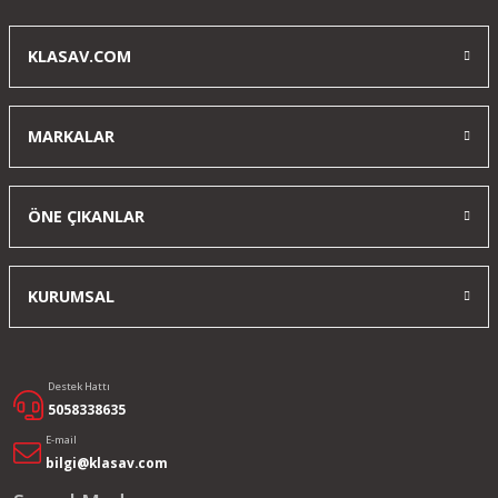
KLASAV.COM
MARKALAR
ÖNE ÇIKANLAR
KURUMSAL
Destek Hattı
5058338635
E-mail
bilgi@klasav.com