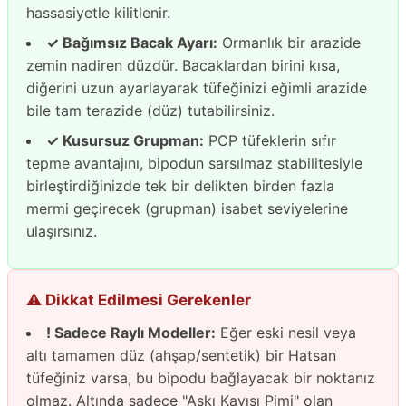
hassasiyetle kilitlenir.
✓ Bağımsız Bacak Ayarı:
Ormanlık bir arazide
zemin nadiren düzdür. Bacaklardan birini kısa,
diğerini uzun ayarlayarak tüfeğinizi eğimli arazide
bile tam terazide (düz) tutabilirsiniz.
✓ Kusursuz Grupman:
PCP tüfeklerin sıfır
tepme avantajını, bipodun sarsılmaz stabilitesiyle
birleştirdiğinizde tek bir delikten birden fazla
mermi geçirecek (grupman) isabet seviyelerine
ulaşırsınız.
⚠️ Dikkat Edilmesi Gerekenler
! Sadece Raylı Modeller:
Eğer eski nesil veya
altı tamamen düz (ahşap/sentetik) bir Hatsan
tüfeğiniz varsa, bu bipodu bağlayacak bir noktanız
olmaz. Altında sadece "Askı Kayışı Pimi" olan