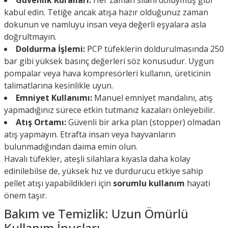
Güvenlik Kuralları:
Her zaman silahı doluymuş gibi
kabul edin. Tetiğe ancak atışa hazır olduğunuz zaman
dokunun ve namluyu insan veya değerli eşyalara asla
doğrultmayın.
Doldurma İşlemi:
PCP tüfeklerin doldurulmasında 250
bar gibi yüksek basınç değerleri söz konusudur. Uygun
pompalar veya hava kompresörleri kullanın, üreticinin
talimatlarına kesinlikle uyun.
Emniyet Kullanımı:
Manuel emniyet mandalını, atış
yapmadığınız sürece etkin tutmanız kazaları önleyebilir.
Atış Ortamı:
Güvenli bir arka plan (stopper) olmadan
atış yapmayın. Etrafta insan veya hayvanların
bulunmadığından daima emin olun.
Havalı tüfekler, ateşli silahlara kıyasla daha kolay
edinilebilse de, yüksek hız ve durdurucu etkiye sahip
pellet atışı yapabildikleri için
sorumlu kullanım
hayati
önem taşır.
Bakım ve Temizlik: Uzun Ömürlü
Kullanım İpuçları