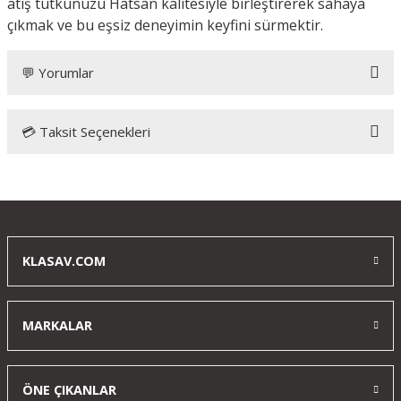
atış tutkunuzu Hatsan kalitesiyle birleştirerek sahaya
çıkmak ve bu eşsiz deneyimin keyfini sürmektir.
💬 Yorumlar
💳 Taksit Seçenekleri
Bu ürüne ilk yorumu siz yapın!
Yorum Yaz
KLASAV.COM
MARKALAR
ÖNE ÇIKANLAR