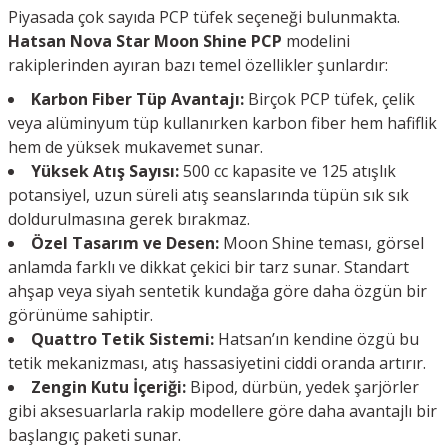
Piyasada çok sayıda PCP tüfek seçeneği bulunmakta.
Hatsan Nova Star Moon Shine PCP
modelini
rakiplerinden ayıran bazı temel özellikler şunlardır:
Karbon Fiber Tüp Avantajı:
Birçok PCP tüfek, çelik
veya alüminyum tüp kullanırken karbon fiber hem hafiflik
hem de yüksek mukavemet sunar.
Yüksek Atış Sayısı:
500 cc kapasite ve 125 atışlık
potansiyel, uzun süreli atış seanslarında tüpün sık sık
doldurulmasına gerek bırakmaz.
Özel Tasarım ve Desen:
Moon Shine teması, görsel
anlamda farklı ve dikkat çekici bir tarz sunar. Standart
ahşap veya siyah sentetik kundağa göre daha özgün bir
görünüme sahiptir.
Quattro Tetik Sistemi:
Hatsan’ın kendine özgü bu
tetik mekanizması, atış hassasiyetini ciddi oranda artırır.
Zengin Kutu İçeriği:
Bipod, dürbün, yedek şarjörler
gibi aksesuarlarla rakip modellere göre daha avantajlı bir
başlangıç paketi sunar.