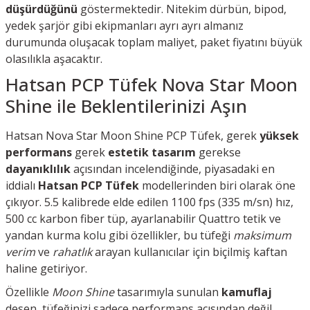
düşürdüğünü
göstermektedir. Nitekim dürbün, bipod,
yedek şarjör gibi ekipmanları ayrı ayrı almanız
durumunda oluşacak toplam maliyet, paket fiyatını büyük
olasılıkla aşacaktır.
Hatsan PCP Tüfek Nova Star Moon
Shine ile Beklentilerinizi Aşın
Hatsan Nova Star Moon Shine PCP Tüfek, gerek
yüksek
performans
gerek
estetik tasarım
gerekse
dayanıklılık
açısından incelendiğinde, piyasadaki en
iddialı
Hatsan PCP Tüfek
modellerinden biri olarak öne
çıkıyor. 5.5 kalibrede elde edilen 1100 fps (335 m/sn) hız,
500 cc karbon fiber tüp, ayarlanabilir Quattro tetik ve
yandan kurma kolu gibi özellikler, bu tüfeği
maksimum
verim
ve
rahatlık
arayan kullanıcılar için biçilmiş kaftan
haline getiriyor.
Özellikle
Moon Shine
tasarımıyla sunulan
kamuflaj
desen, tüfeğinizi sadece performans açısından değil,