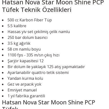
Hatsan Nova Star Moon Shine PCP
Tüfek Teknik Özellikleri
500 cc Karbon Fiber Tüp
5.5 kalibre
Hassas yiv set çekilmiş çelik namlu
250 bar dolum basıncı
3.5 kg ağırlık
58 cm namlu boyu
1100 fps - 335 m/sn çıkış hızı
Şarjör kapasitesi 12
Bir dolum ile yaklaşık 125 atış yapmaktadır
Ayarlanabilir quattro tetik sistemi
Yandan kurma kolu
Gez ve arpacık yok
Emniyet manuel
1 yıl fabrika garantili
Hatsan Nova Star Moon Shine PCP
Tüfek