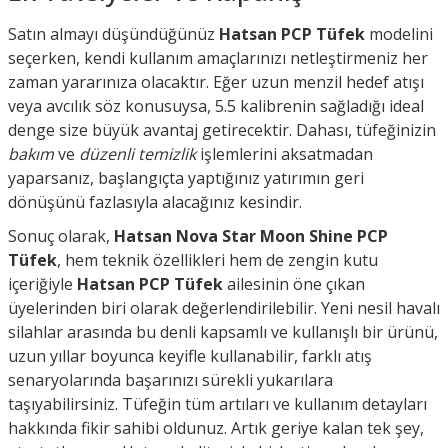
Satın almayı düşündüğünüz
Hatsan PCP Tüfek
modelini
seçerken, kendi kullanım amaçlarınızı netleştirmeniz her
zaman yararınıza olacaktır. Eğer uzun menzil hedef atışı
veya avcılık söz konusuysa, 5.5 kalibrenin sağladığı ideal
denge size büyük avantaj getirecektir. Dahası, tüfeğinizin
bakım
ve
düzenli temizlik
işlemlerini aksatmadan
yaparsanız, başlangıçta yaptığınız yatırımın geri
dönüşünü fazlasıyla alacağınız kesindir.
Sonuç olarak,
Hatsan Nova Star Moon Shine PCP
Tüfek
, hem teknik özellikleri hem de zengin kutu
içeriğiyle
Hatsan PCP Tüfek
ailesinin öne çıkan
üyelerinden biri olarak değerlendirilebilir. Yeni nesil havalı
silahlar arasında bu denli kapsamlı ve kullanışlı bir ürünü,
uzun yıllar boyunca keyifle kullanabilir, farklı atış
senaryolarında başarınızı sürekli yukarılara
taşıyabilirsiniz. Tüfeğin tüm artıları ve kullanım detayları
hakkında fikir sahibi oldunuz. Artık geriye kalan tek şey,