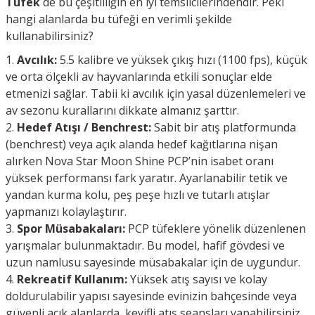
Tüfek
de bu çeşitliliğin en iyi temsilcilerindendir. Peki
hangi alanlarda bu tüfeği en verimli şekilde
kullanabilirsiniz?
Avcılık:
5.5 kalibre ve yüksek çıkış hızı (1100 fps), küçük
ve orta ölçekli av hayvanlarında etkili sonuçlar elde
etmenizi sağlar. Tabii ki avcılık için yasal düzenlemeleri ve
av sezonu kurallarını dikkate almanız şarttır.
Hedef Atışı / Benchrest:
Sabit bir atış platformunda
(benchrest) veya açık alanda hedef kağıtlarına nişan
alırken Nova Star Moon Shine PCP’nin isabet oranı
yüksek performansı fark yaratır. Ayarlanabilir tetik ve
yandan kurma kolu, peş peşe hızlı ve tutarlı atışlar
yapmanızı kolaylaştırır.
Spor Müsabakaları:
PCP tüfeklere yönelik düzenlenen
yarışmalar bulunmaktadır. Bu model, hafif gövdesi ve
uzun namlusu sayesinde müsabakalar için de uygundur.
Rekreatif Kullanım:
Yüksek atış sayısı ve kolay
doldurulabilir yapısı sayesinde evinizin bahçesinde veya
güvenli açık alanlarda, keyifli atış seansları yapabilirsiniz.