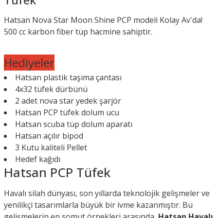
Hatsan Nova Star Moon Shine PCP modeli Kolay Av'da!
500 cc karbon fiber tüp hacmine sahiptir.
Hediyeler
Hatsan plastik taşıma çantası
4x32 tüfek dürbünü
2 adet nova star yedek şarjör
Hatsan PCP tüfek dolum ucu
Hatsan scuba tüp dolum aparatı
Hatsan açılır bipod
3 Kutu kaliteli Pellet
Hedef kağıdı
Hatsan PCP Tüfek
Havalı silah dünyası, son yıllarda teknolojik gelişmeler ve
yenilikçi tasarımlarla büyük bir ivme kazanmıştır. Bu
gelişmelerin en somut örnekleri arasında,
Hatsan Havalı