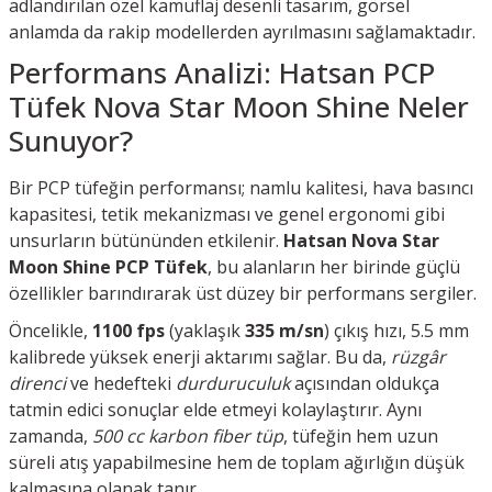
adlandırılan özel kamuflaj desenli tasarım, görsel
anlamda da rakip modellerden ayrılmasını sağlamaktadır.
Performans Analizi: Hatsan PCP
Tüfek Nova Star Moon Shine Neler
Sunuyor?
Bir PCP tüfeğin performansı; namlu kalitesi, hava basıncı
kapasitesi, tetik mekanizması ve genel ergonomi gibi
unsurların bütününden etkilenir.
Hatsan Nova Star
Moon Shine PCP Tüfek
, bu alanların her birinde güçlü
özellikler barındırarak üst düzey bir performans sergiler.
Öncelikle,
1100 fps
(yaklaşık
335 m/sn
) çıkış hızı, 5.5 mm
kalibrede yüksek enerji aktarımı sağlar. Bu da,
rüzgâr
direnci
ve hedefteki
durduruculuk
açısından oldukça
tatmin edici sonuçlar elde etmeyi kolaylaştırır. Aynı
zamanda,
500 cc karbon fiber tüp
, tüfeğin hem uzun
süreli atış yapabilmesine hem de toplam ağırlığın düşük
kalmasına olanak tanır.