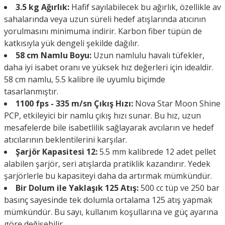
3.5 kg Ağırlık:
Hafif sayılabilecek bu ağırlık, özellikle av
sahalarında veya uzun süreli hedef atışlarında atıcının
yorulmasını minimuma indirir. Karbon fiber tüpün de
katkısıyla yük dengeli şekilde dağılır.
58 cm Namlu Boyu:
Uzun namlulu havalı tüfekler,
daha iyi isabet oranı ve yüksek hız değerleri için idealdir.
58 cm namlu, 5.5 kalibre ile uyumlu biçimde
tasarlanmıştır.
1100 fps - 335 m/sn Çıkış Hızı:
Nova Star Moon Shine
PCP, etkileyici bir namlu çıkış hızı sunar. Bu hız, uzun
mesafelerde bile isabetlilik sağlayarak avcıların ve hedef
atıcılarının beklentilerini karşılar.
Şarjör Kapasitesi 12:
5.5 mm kalibrede 12 adet pellet
alabilen şarjör, seri atışlarda pratiklik kazandırır. Yedek
şarjörlerle bu kapasiteyi daha da artırmak mümkündür.
Bir Dolum ile Yaklaşık 125 Atış:
500 cc tüp ve 250 bar
basınç sayesinde tek dolumla ortalama 125 atış yapmak
mümkündür. Bu sayı, kullanım koşullarına ve güç ayarına
göre değişebilir.