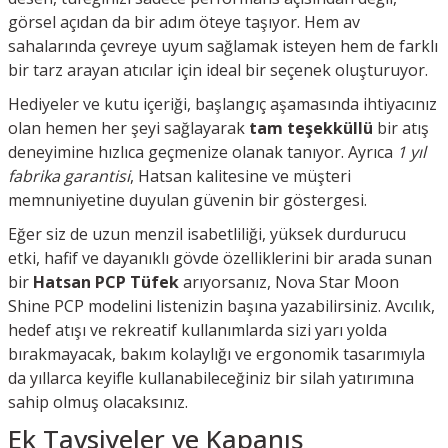
görsel açıdan da bir adım öteye taşıyor. Hem av
sahalarında çevreye uyum sağlamak isteyen hem de farklı
bir tarz arayan atıcılar için ideal bir seçenek oluşturuyor.
Hediyeler ve kutu içeriği, başlangıç aşamasında ihtiyacınız
olan hemen her şeyi sağlayarak
tam teşekküllü
bir atış
deneyimine hızlıca geçmenize olanak tanıyor. Ayrıca
1 yıl
fabrika garantisi
, Hatsan kalitesine ve müşteri
memnuniyetine duyulan güvenin bir göstergesi.
Eğer siz de uzun menzil isabetliliği, yüksek durdurucu
etki, hafif ve dayanıklı gövde özelliklerini bir arada sunan
bir
Hatsan PCP Tüfek
arıyorsanız, Nova Star Moon
Shine PCP modelini listenizin başına yazabilirsiniz. Avcılık,
hedef atışı ve rekreatif kullanımlarda sizi yarı yolda
bırakmayacak, bakım kolaylığı ve ergonomik tasarımıyla
da yıllarca keyifle kullanabileceğiniz bir silah yatırımına
sahip olmuş olacaksınız.
Ek Tavsiyeler ve Kapanış