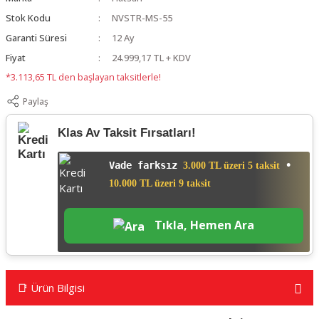
Stok Kodu
NVSTR-MS-55
Garanti Süresi
12 Ay
Fiyat
24.999,17 TL + KDV
*3.113,65 TL den başlayan taksitlerle!
Paylaş
Klas Av Taksit Fırsatları!
Vade farksız
•
3.000 TL üzeri 5 taksit
10.000 TL üzeri 9 taksit
Tıkla, Hemen Ara
📑 Ürün Bilgisi