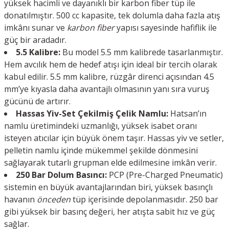
yüksek hacimli ve dayanıklı bir karbon fiber tüp ile
donatılmıştır. 500 cc kapasite, tek dolumla daha fazla atış
imkânı sunar ve
karbon fiber
yapısı sayesinde hafiflik ile
güç bir aradadır.
5.5 Kalibre:
Bu model 5.5 mm kalibrede tasarlanmıştır.
Hem avcılık hem de hedef atışı için ideal bir tercih olarak
kabul edilir. 5.5 mm kalibre, rüzgâr direnci açısından 4.5
mm’ye kıyasla daha avantajlı olmasının yanı sıra vuruş
gücünü de artırır.
Hassas Yiv-Set Çekilmiş Çelik Namlu:
Hatsan’ın
namlu üretimindeki uzmanlığı, yüksek isabet oranı
isteyen atıcılar için büyük önem taşır. Hassas yiv ve setler,
pelletin namlu içinde mükemmel şekilde dönmesini
sağlayarak tutarlı grupman elde edilmesine imkân verir.
250 Bar Dolum Basıncı:
PCP (Pre-Charged Pneumatic)
sistemin en büyük avantajlarından biri, yüksek basınçlı
havanın
önceden
tüp içerisinde depolanmasıdır. 250 bar
gibi yüksek bir basınç değeri, her atışta sabit hız ve güç
sağlar.